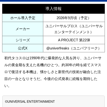
導入情報
ホール導入予定
2026年9月頃（予定）
ユニバーサルブロス（ユニバーサル
メーカー
エンターテインメント）
シリーズ
A PROJECT 第22弾
公式X
@univerfreaks（ユニバフリーク）
初代タコスロは1990年代に爆発的な人気を誇り、ユニバーサ
ルの黄金期を支えた名機のひとつ。約30年の時を経てスマス
ロで復活する本機は、懐かしさと新世代の技術が融合した注
目の一台となりそうだ。今後の公式発表に続報を期待した
い。
©UNIVERSAL ENTERTAINMENT