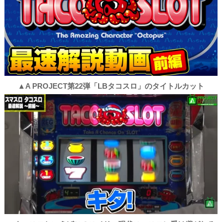
▲A PROJECT第22弾「LBタコスロ」のタイトルカット