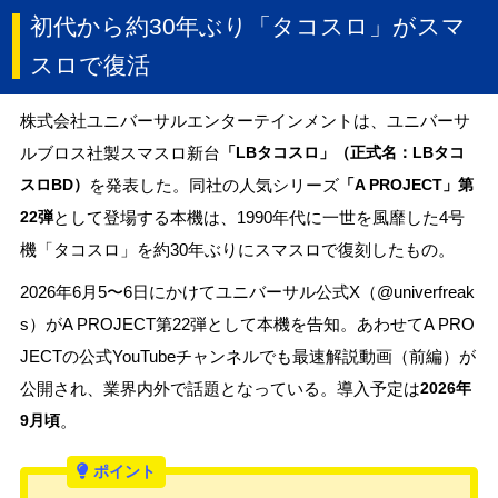
初代から約30年ぶり「タコスロ」がスマ
スロで復活
株式会社ユニバーサルエンターテインメントは、ユニバーサ
ルブロス社製スマスロ新台
「LBタコスロ」（正式名：LBタコ
スロBD）
を発表した。同社の人気シリーズ
「A PROJECT」第
22弾
として登場する本機は、1990年代に一世を風靡した4号
機「タコスロ」を約30年ぶりにスマスロで復刻したもの。
2026年6月5〜6日にかけてユニバーサル公式X（@univerfreak
s）がA PROJECT第22弾として本機を告知。あわせてA PRO
JECTの公式YouTubeチャンネルでも最速解説動画（前編）が
公開され、業界内外で話題となっている。導入予定は
2026年
9月頃
。