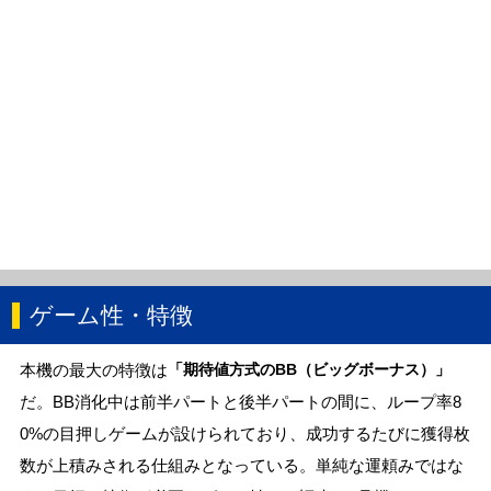
ゲーム性・特徴
本機の最大の特徴は
「期待値方式のBB（ビッグボーナス）」
だ。BB消化中は前半パートと後半パートの間に、ループ率8
0%の目押しゲームが設けられており、成功するたびに獲得枚
数が上積みされる仕組みとなっている。単純な運頼みではな