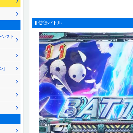
使徒バトル
ゾーンスト
ン]