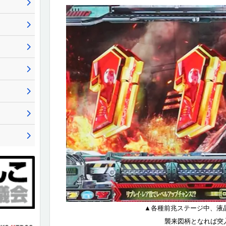
▲各種前兆ステージ中、液
襲来図柄となれば突入