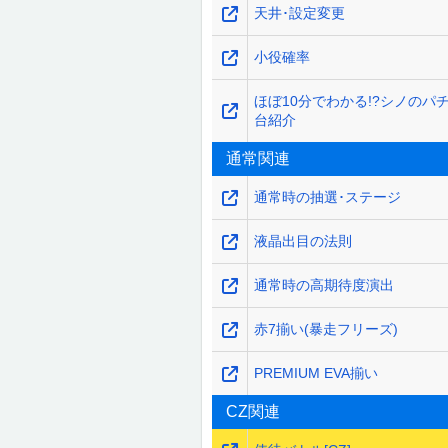
天井･設定変更
小役確率
ほぼ10分でわかる!?シノのパ
台紹介
通常関連
通常時の抽選･ステージ
液晶出目の法則
通常時の高期待度演出
赤7揃い(暴走フリーズ)
PREMIUM EVA揃い
CZ関連