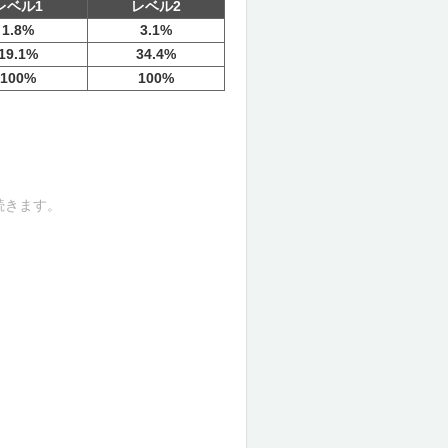
レベル1
レベル2
1.8%
3.1%
19.1%
34.4%
100%
100%
続きます。