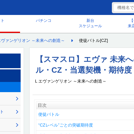
ット
パチンコ
新台
【
スケジュール
来
 エヴァンゲリオン ～未来への創造～
使徒バトル[CZ]
【スマスロ】エヴァ 未来への
ル・CZ・当選契機・期待度
L エヴァンゲリオン ～未来への創造～
目次
ント
使徒バトル
“CZレベル”ごとの突破期待度