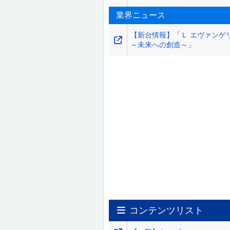
業界ニュース
【新台情報】「Ｌ エヴァンゲ
～未来への創造～」
コンテンツリスト