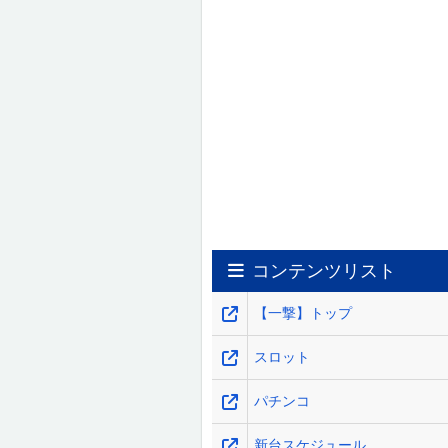
コンテンツリスト
【一撃】トップ
スロット
パチンコ
新台スケジュール