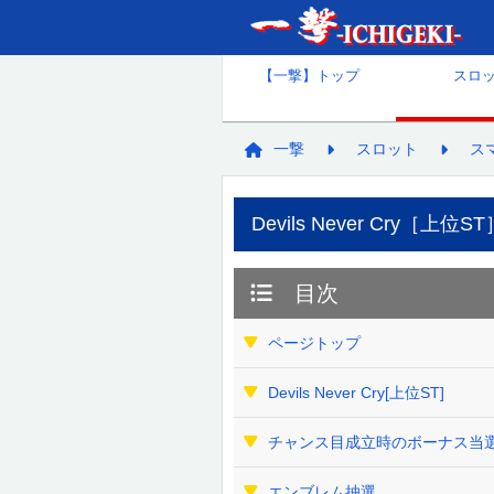
【一撃】トップ
スロ
一撃
スロット
ス
Devils Never Cry［上位ST
目次
ページトップ
Devils Never Cry[上位ST]
チャンス目成立時のボーナス当
エンブレム抽選