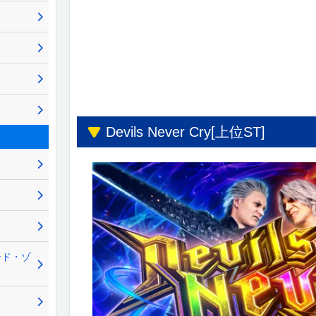
Devils Never Cry[上位ST]
ード・ゾ