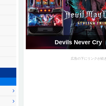
Devils Never C
広告の下にリンクが続