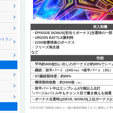
突入契機
・EPISODE BONUS[初当りボーナス]当選時の一部
・URIZEN BATTLE勝利時
/トラン
・2200枚獲得後のボーナス
・フリーズ発生後
など
性能
・平均約400枚払い出しのボーナスが約89%でシー
・継続：前半パート（24G+α）+後半パート（3G）
・ST継続期待度：約89%
・獲得期待枚数：約3400枚
（※）
・前半パート中はエンブレムが2個以上点灯
└バージルバトル中もチャンス目で書き換えを抽選
・ボーナス当選時はDEVIL BONUS[上位ボーナス]
※STYLISH TIME突入時から一連の増加区間終了までに獲得した