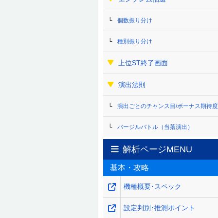
個数振り分け
種別振り分け
上位ST終了画面
演出法則
演出ごとのチャンス目/ボーナス期待度
バージルバトル（当落演出）
解析ページMENU
基本・攻略
機種概要･スペック
設定判別･推測ポイント