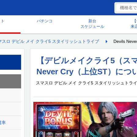
ット
パチンコ
新台
【
スケジュール
来
マスロ デビル メイ クライ5 スタイリッシュトライブ
Devils Ne
【デビルメイクライ5（スマス
］
Never Cry（上位ST）につ
スマスロ デビル メイ クライ5 スタイリッシュトラ
選率