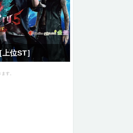
ry［上位ST］
きます。