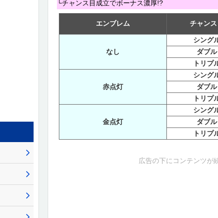
└チャンス目成立でボーナス濃厚!?
エンブレム
チャンス
シング
なし
ダブル
トリプ
シング
赤点灯
ダブル
トリプ
シング
金点灯
ダブル
トリプ
広告の下にコンテンツが