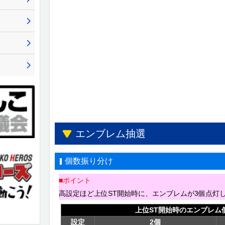
エンブレム抽選
個数振り分け
■ポイント
高設定ほど
上位ST開始時に、エンブレムが3個点灯
上位ST開始時のエンブレム
設定
2個