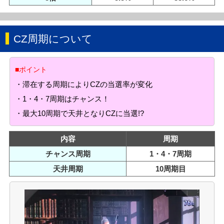
CZ周期について
■ポイント
・滞在する周期によりCZの当選率が変化
・1・4・7周期はチャンス！
・最大10周期で天井となりCZに当選!?
内容
周期
チャンス周期
1・4・7周期
天井周期
10周期目