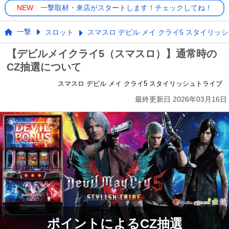
NEW
一撃取材・来店がスタートします！チェックしてね！
一撃
スロット
スマスロ デビル メイ クライ5 スタイリッ
【デビルメイクライ5（スマスロ）】通常時の
CZ抽選について
スマスロ デビル メイ クライ5 スタイリッシュトライブ
最終更新日
2026年03月16日
ポイントによるCZ抽選