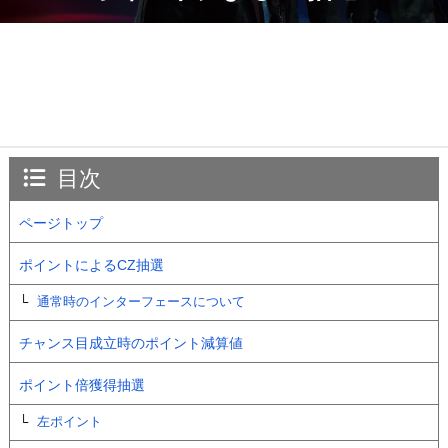
目次
ページトップ
ポイントによるCZ抽選
通常時のインターフェースについて
チャンス目成立時のポイント減算値
ポイント倍獲得抽選
左ポイント