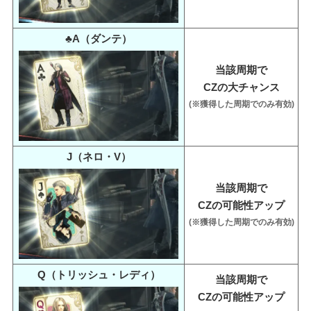
♣A（ダンテ）
当該周期で
CZの大チャンス
(※獲得した周期でのみ有効)
J（ネロ・V）
当該周期で
CZの可能性アップ
(※獲得した周期でのみ有効)
Q（トリッシュ・レディ）
当該周期で
CZの可能性アップ