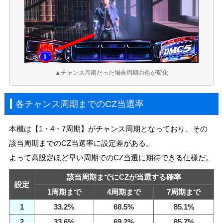
▲チャンス周期だった場合周期の色が変化
各チャンス周期までのCZ当選率
本機は【1・4・7周期】がチャンス周期となっており、その
該当周期までのCZ当選率に設定差がある。
よって高設定ほど早い周期でのCZ当選に期待できる仕様だ。
該当周期までにCZが当選する確率
設定
1周期まで
4周期まで
7周期まで
1
33.2%
68.5%
85.1%
2
33.6%
69.2%
85.7%