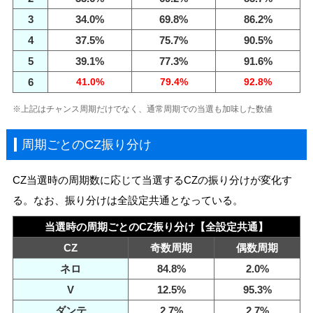
3
34.0%
69.8%
86.2%
4
37.5%
75.7%
90.5%
5
39.1%
77.3%
91.6%
6
41.0%
79.4%
92.8%
※上記はチャンス周期だけでなく、通常周期での当選も加味した数値
周期ごとのCZ振り分け
CZ当選時の周期数に応じて当選するCZの振り分けが変化す
る。なお、振り分けは全設定共通となっている。
当選時の周期ごとのCZ振り分け【全設定共通】
CZ
奇数周期
偶数周期
ネロ
84.8%
2.0%
V
12.5%
95.3%
ダンテ
2.7%
2.7%