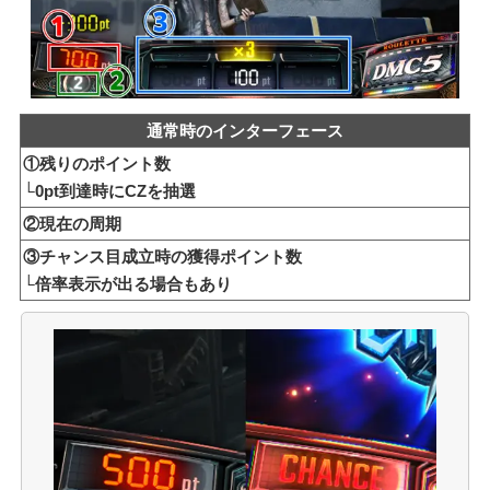
通常時のインターフェース
①残りのポイント数
└0pt到達時にCZを抽選
②現在の周期
③チャンス目成立時の獲得ポイント数
└倍率表示が出る場合もあり