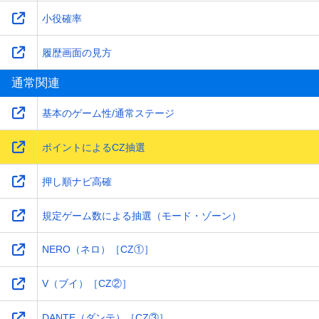
小役確率
履歴画面の見方
通常関連
基本のゲーム性/通常ステージ
ポイントによるCZ抽選
押し順ナビ高確
規定ゲーム数による抽選（モード・ゾーン）
NERO（ネロ）［CZ①］
V（ブイ）［CZ②］
DANTE（ダンテ）［CZ③］