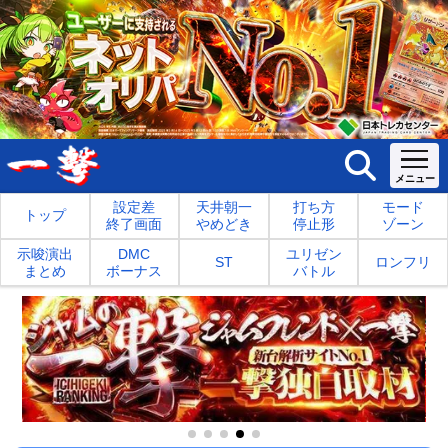
設定差
天井朝一
打ち方
モード
トップ
終了画面
やめどき
停止形
ゾーン
示唆演出
DMC
ユリゼン
ST
ロンフリ
まとめ
ボーナス
バトル