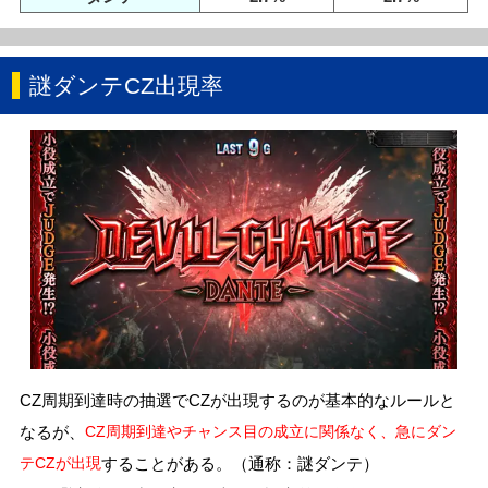
謎ダンテCZ出現率
CZ周期到達時の抽選でCZが出現するのが基本的なルールと
なるが、
CZ周期到達やチャンス目の成立に関係なく、急にダン
テCZが出現
することがある。（通称：謎ダンテ）