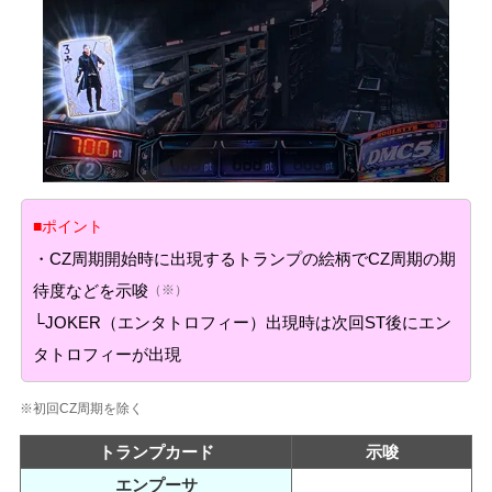
■ポイント
・CZ周期開始時に出現するトランプの絵柄でCZ周期の期
待度などを示唆
（※）
└JOKER（エンタトロフィー）出現時は次回ST後にエン
タトロフィーが出現
※初回CZ周期を除く
トランプカード
示唆
エンプーサ