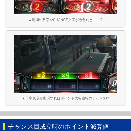
▲周期の数字やCHANCE文字が赤色だと……!?
▲倍率表示が出現すればポイント大幅獲得のチャンス!?
チャンス目成立時のポイント減算値