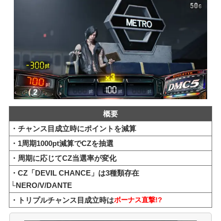
概要
・チャンス目成立時にポイントを減算
・1周期1000pt減算でCZを抽選
・周期に応じてCZ当選率が変化
・CZ「DEVIL CHANCE」は3種類存在
└NERO/V/DANTE
・トリプルチャンス目成立時は
ボーナス直撃!?