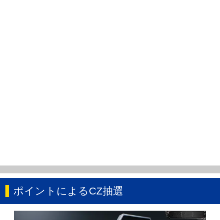
ポイントによるCZ抽選