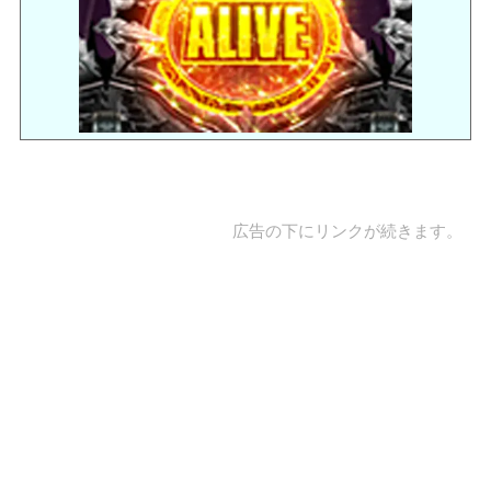
広告の下にリンクが続きます。