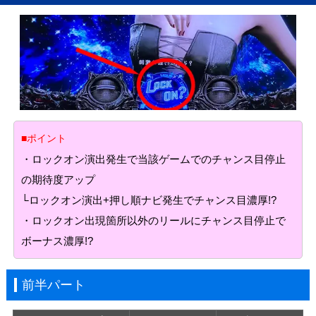
■ポイント
・ロックオン演出発生で当該ゲームでのチャンス目停止
の期待度アップ
└ロックオン演出+押し順ナビ発生でチャンス目濃厚!?
・ロックオン出現箇所以外のリールにチャンス目停止で
ボーナス濃厚!?
前半パート