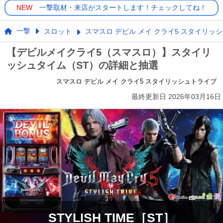
NEW
一撃取材・来店がスタートします！チェックしてね！
一撃
スロット
スマスロ デビル メイ クライ5 スタイリッ
【デビルメイクライ5（スマスロ）】スタイリ
ッシュタイム（ST）の詳細と抽選
スマスロ デビル メイ クライ5 スタイリッシュトライブ
最終更新日
2026年03月16日
STYLISH TIME［ST］