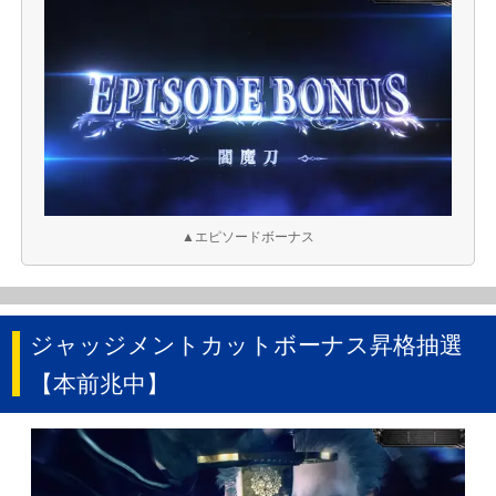
▲エピソードボーナス
ジャッジメントカットボーナス昇格抽選
【本前兆中】