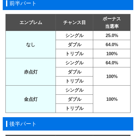
前半パート
ボーナス
エンブレム
チャンス目
当選率
シングル
25.0%
なし
ダブル
64.0%
トリプル
100%
シングル
64.0%
赤点灯
ダブル
100%
トリプル
シングル
金点灯
ダブル
100%
トリプル
後半パート