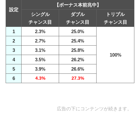
【ボーナス本前兆中】
設定
シングル
ダブル
トリプル
チャンス目
チャンス目
チャンス目
1
2.3%
25.0%
2
2.7%
25.4%
3
3.1%
25.8%
100%
4
3.5%
26.2%
5
3.9%
26.6%
6
4.3%
27.3%
広告の下にコンテンツが続きます。