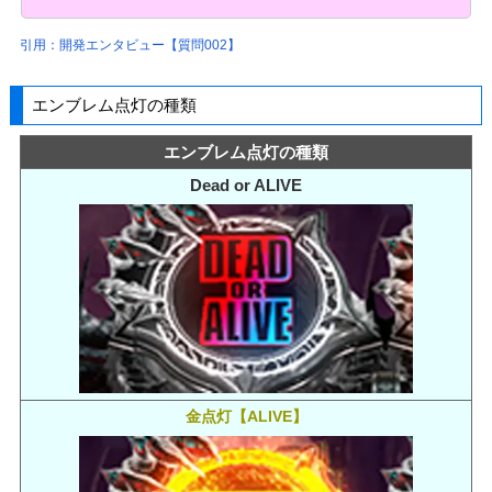
引用：開発エンタビュー【質問002】
エンブレム点灯の種類
エンブレム点灯の種類
Dead or ALIVE
金点灯【ALIVE】