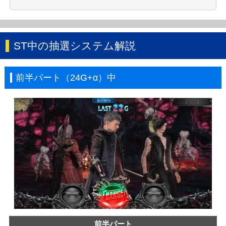
ST中の抽選システム解説
前半パート（24G+α）中
前半パート