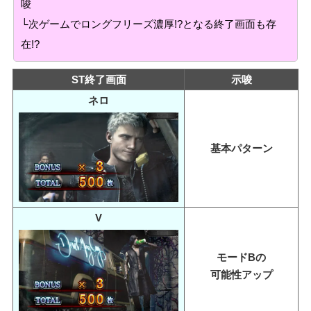
唆
└次ゲームでロングフリーズ濃厚!?となる終了画面も存
在!?
ST終了画面
示唆
ネロ
基本パターン
V
モードBの
可能性アップ