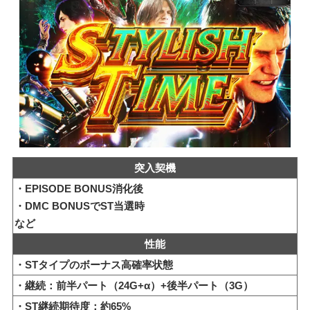
突入契機
・EPISODE BONUS消化後
・DMC BONUSでST当選時
など
性能
・STタイプのボーナス高確率状態
・継続：前半パート（24G+α）+後半パート（3G）
・ST継続期待度：約65%