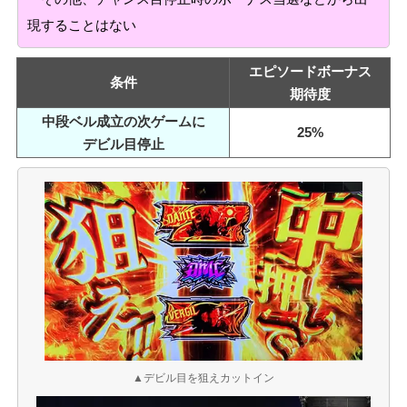
現することはない
エピソードボーナス
条件
期待度
中段ベル成立の次ゲームに
25%
デビル目停止
▲デビル目を狙えカットイン