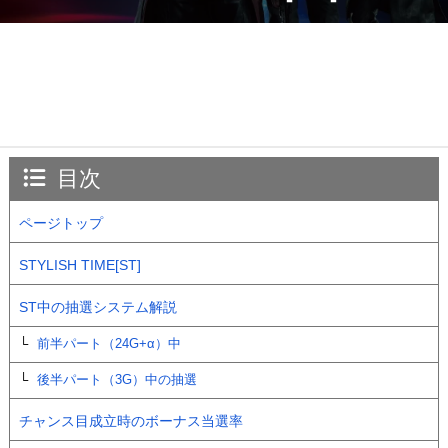
目次
ページトップ
STYLISH TIME[ST]
ST中の抽選システム解説
前半パート（24G+α）中
後半パート（3G）中の抽選
チャンス目成立時のボーナス当選率