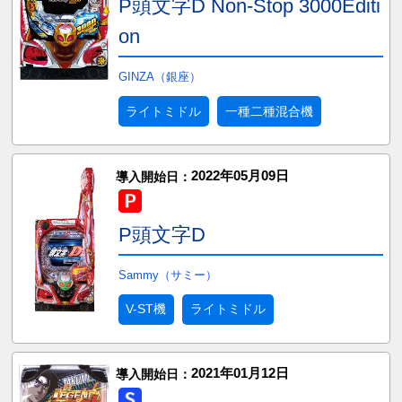
P頭文字D Non-Stop 3000Editi
on
GINZA（銀座）
ライトミドル
一種二種混合機
2022年05月09日
導入開始日：
P頭文字D
Sammy（サミー）
V-ST機
ライトミドル
2021年01月12日
導入開始日：