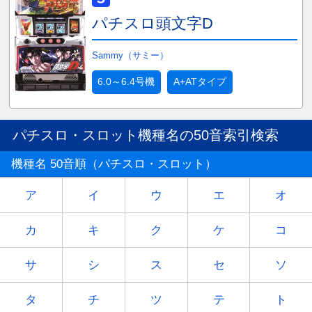
パチスロ頭文字D
Sammy（サミー）
6.0～6.4号機
A+ATタイプ
パチスロ・スロット機種名の50音索引検索
機種名 50音順（パチスロ・スロット）
ア
イ
ウ
エ
オ
カ
キ
ク
ケ
コ
サ
シ
ス
セ
ソ
タ
チ
ツ
テ
ト