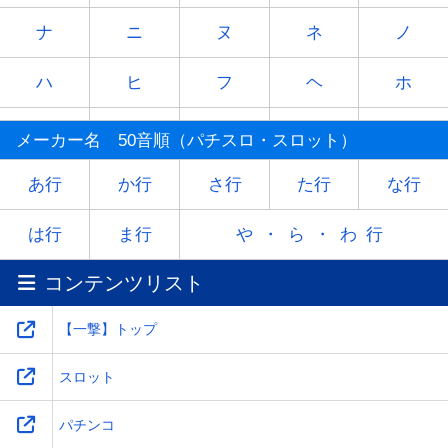
ナ
ニ
ヌ
ネ
ノ
ハ
ヒ
フ
ヘ
ホ
マ
ミ
ム
メ
モ
メーカー名 50音順（パチスロ・スロット）
ヤ
-
ユ
-
ヨ
あ行
か行
さ行
た行
な行
ラ
リ
ル
レ
ロ
は行
ま行
や・ら・わ行
コンテンツリスト
ワ
-
-
-
-
【一撃】トップ
スロット
パチンコ