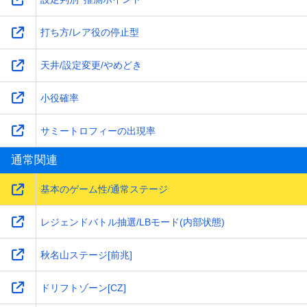
打ち方/レア役の停止型
天井/設定変更/やめどき
小役確率
サミートロフィーの出現率
通常関連
基本のゲーム性/通常ステージ
レジェンドバトル抽選/LBモード(内部状態)
秋名山ステージ[前兆]
ドリフトゾーン[CZ]