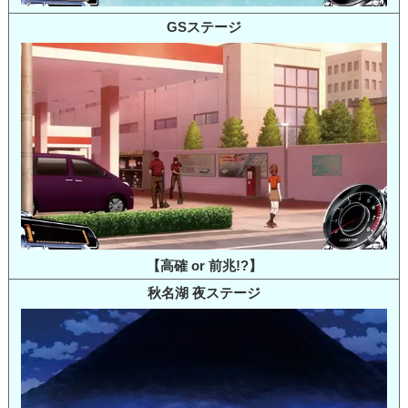
GSステージ
【高確 or 前兆!?】
秋名湖 夜ステージ