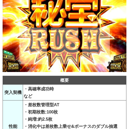
概要
・高確率成功時
突入契機
など
・差枚数管理型AT
・初期枚数:100枚
・純増:約2.5枚
性能
・消化中は差枚数上乗せ&ボーナスのダブル抽選