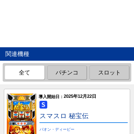
関連機種
全て
パチンコ
スロット
2025年12月22日
導入開始日：
スマスロ 秘宝伝
パオン・ディーピー