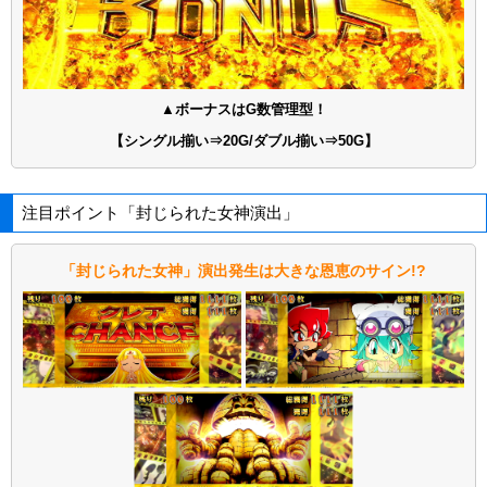
▲ボーナスはG数管理型！
【シングル揃い⇒20G/ダブル揃い⇒50G】
注目ポイント「封じられた女神演出」
「封じられた女神」演出発生は大きな恩恵のサイン!?