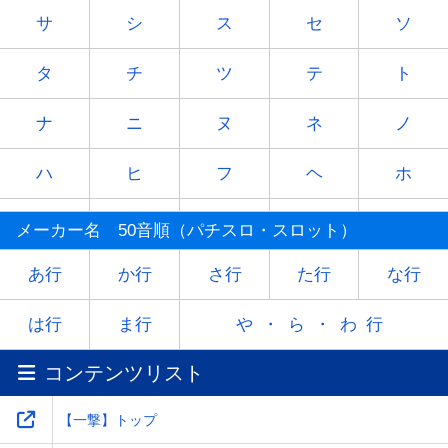
サ
シ
ス
セ
ソ
タ
チ
ツ
テ
ト
ナ
ニ
ヌ
ネ
ノ
ハ
ヒ
フ
ヘ
ホ
マ
ミ
ム
メ
モ
メーカー名 50音順（パチスロ・スロット）
ヤ
-
ユ
-
ヨ
あ行
か行
さ行
た行
な行
ラ
リ
ル
レ
ロ
は行
ま行
や・ら・わ行
コンテンツリスト
ワ
-
-
-
-
【一撃】トップ