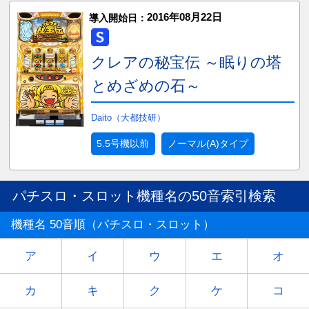
2016年08月22日
導入開始日：
クレアの秘宝伝 ～眠りの塔
とめざめの石～
Daito（大都技研）
5.5号機以前
ノーマル(A)タイプ
パチスロ・スロット機種名の50音索引検索
機種名 50音順（パチスロ・スロット）
ア
イ
ウ
エ
オ
カ
キ
ク
ケ
コ