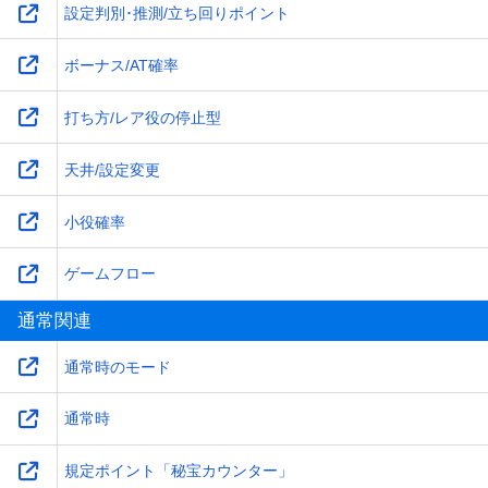
設定判別･推測/立ち回りポイント
ボーナス/AT確率
打ち方/レア役の停止型
天井/設定変更
小役確率
ゲームフロー
通常関連
通常時のモード
通常時
規定ポイント「秘宝カウンター」