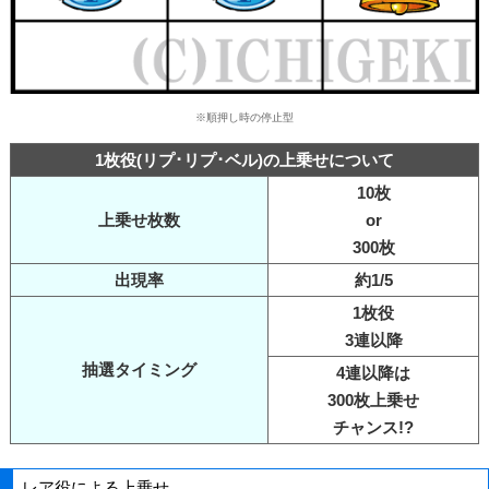
※順押し時の停止型
1枚役(リプ･リプ･ベル)の上乗せについて
10枚
上乗せ枚数
or
300枚
出現率
約1/5
1枚役
3連以降
抽選タイミング
4連以降は
300枚上乗せ
チャンス!?
レア役による上乗せ