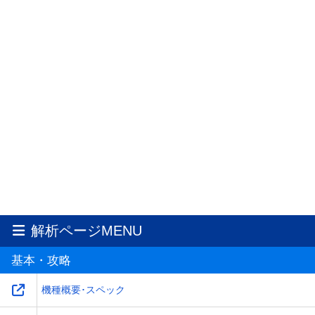
解析ページMENU
基本・攻略
機種概要･スペック