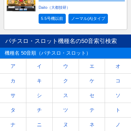
Daito（大都技研）
5.5号機以前
ノーマル(A)タイプ
パチスロ・スロット機種名の50音索引検索
機種名 50音順（パチスロ・スロット）
ア
イ
ウ
エ
オ
カ
キ
ク
ケ
コ
サ
シ
ス
セ
ソ
タ
チ
ツ
テ
ト
ナ
ニ
ヌ
ネ
ノ