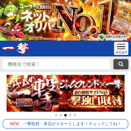
NEW
一撃取材・来店がスタートします！チェックしてね！