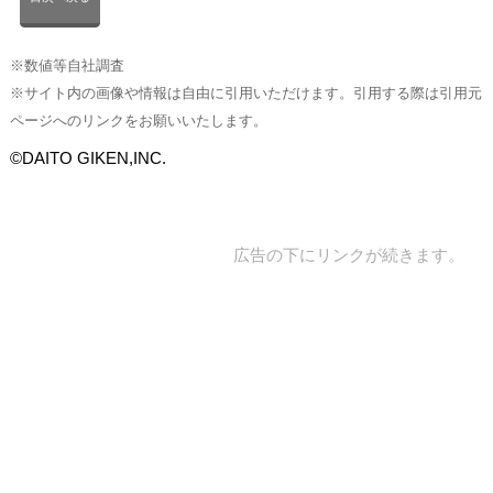
※数値等自社調査
※サイト内の画像や情報は自由に引用いただけます。引用する際は引用元
ページへのリンクをお願いいたします。
©DAITO GIKEN,INC.
広告の下にリンクが続きます。