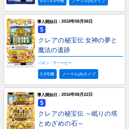
6.0～6.4号機
ノーマル(A)タイプ
2018年08月06日
導入開始日：
クレアの秘宝伝 女神の夢と
魔法の遺跡
パオン・ディーピー
5.9号機
ノーマル(A)タイプ
2016年08月22日
導入開始日：
クレアの秘宝伝 ～眠りの塔
とめざめの石～