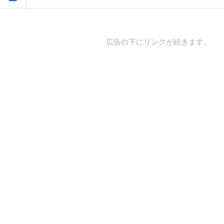
広告の下にリンクが続きます。