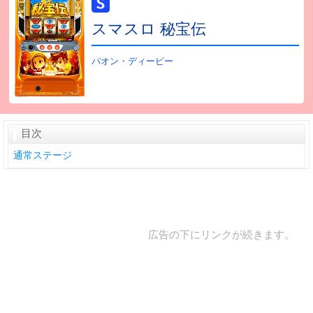
スマスロ 秘宝伝
パオン・ディーピー
目次
通常ステージ
広告の下にリンクが続きます。