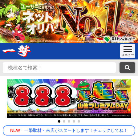
NEW
一撃取材・来店がスタートします！チェックしてね！