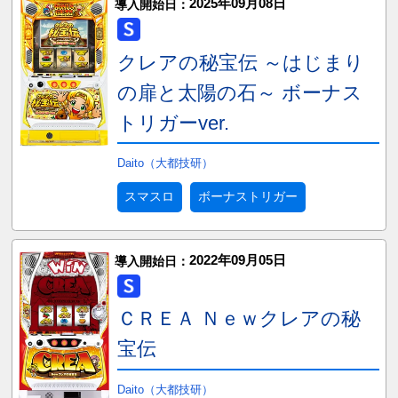
2025年09月08日
導入開始日：
クレアの秘宝伝 ～はじまり
の扉と太陽の石～ ボーナス
トリガーver.
Daito（大都技研）
スマスロ
ボーナストリガー
2022年09月05日
導入開始日：
ＣＲＥＡ Ｎｅｗクレアの秘
宝伝
Daito（大都技研）