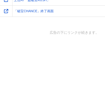
「秘宝CHANCE」終了画面
広告の下にリンクが続きます。