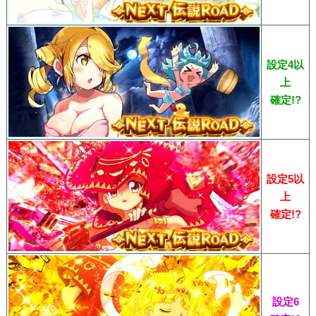
設定4以
上
確定!?
設定5以
上
確定!?
設定6