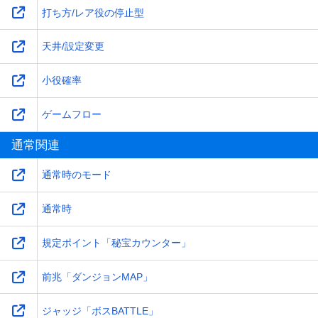
打ち方/レア役の停止型
天井/設定変更
小役確率
ゲームフロー
通常関連
通常時のモード
通常時
規定ポイント「秘宝カウンター」
前兆「ダンジョンMAP」
ジャッジ「ボスBATTLE」