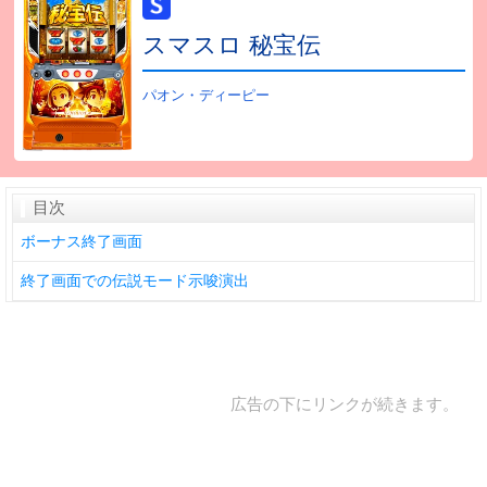
スマスロ 秘宝伝
パオン・ディーピー
目次
ボーナス終了画面
終了画面での伝説モード示唆演出
広告の下にリンクが続きます。