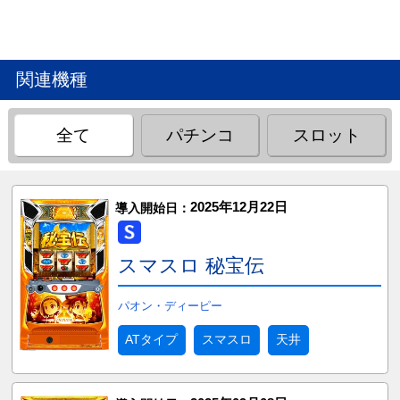
関連機種
全て
パチンコ
スロット
2025年12月22日
導入開始日：
スマスロ 秘宝伝
パオン・ディーピー
ATタイプ
スマスロ
天井