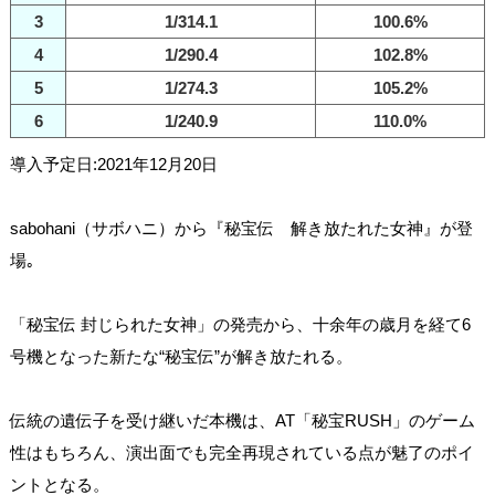
3
1/314.1
100.6%
4
1/290.4
102.8%
5
1/274.3
105.2%
6
1/240.9
110.0%
導入予定日:2021年12月20日
sabohani（サボハニ）から『秘宝伝 解き放たれた女神』が登
場｡
「秘宝伝 封じられた女神」の発売から、十余年の歳月を経て6
号機となった新たな“秘宝伝”が解き放たれる。
伝統の遺伝子を受け継いだ本機は、AT「秘宝RUSH」のゲーム
性はもちろん、演出面でも完全再現されている点が魅了のポイ
ントとなる。