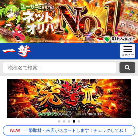
NEW
一撃取材・来店がスタートします！チェックしてね！