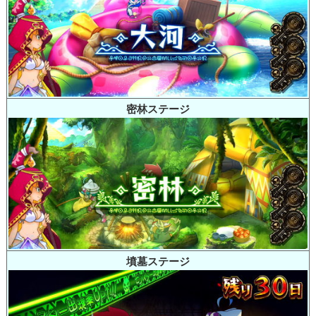
密林ステージ
墳墓ステージ