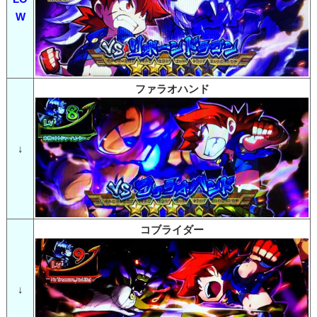
W
ファラオハンド
↓
コブライダー
↓