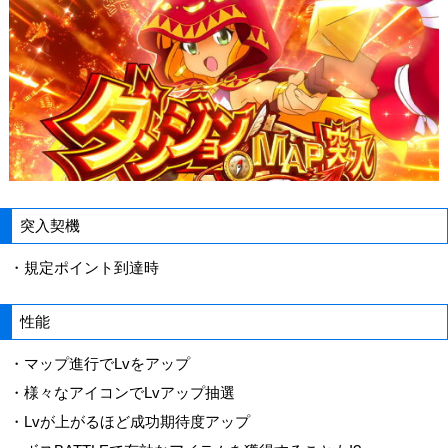
突入契機
・規定ポイント到達時
性能
・マップ進行でLvをアップ
・様々なアイコンでLvアップ抽選
・Lvが上がるほど成功期待度アップ