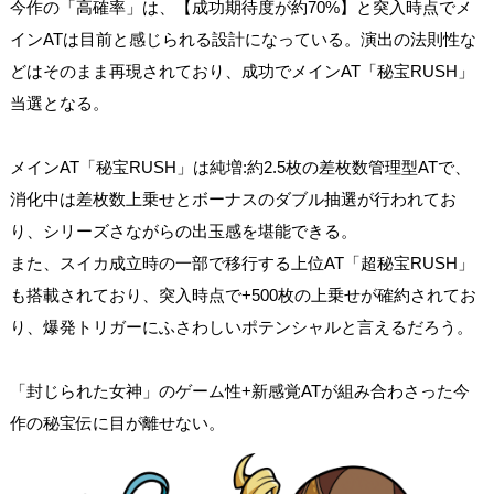
今作の「高確率」は、【成功期待度が約70%】と突入時点でメ
インATは目前と感じられる設計になっている。演出の法則性な
どはそのまま再現されており、成功でメインAT「秘宝RUSH」
当選となる。
メインAT「秘宝RUSH」は純増:約2.5枚の差枚数管理型ATで、
消化中は差枚数上乗せとボーナスのダブル抽選が行われてお
り、シリーズさながらの出玉感を堪能できる。
また、スイカ成立時の一部で移行する上位AT「超秘宝RUSH」
も搭載されており、突入時点で+500枚の上乗せが確約されてお
り、爆発トリガーにふさわしいポテンシャルと言えるだろう。
「封じられた女神」のゲーム性+新感覚ATが組み合わさった今
作の秘宝伝に目が離せない。