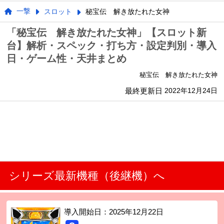
一撃
スロット
秘宝伝 解き放たれた女神
「秘宝伝 解き放たれた女神」【スロット新
台】解析・スペック・打ち方・設定判別・導入
日・ゲーム性・天井まとめ
秘宝伝 解き放たれた女神
最終更新日
2022年12月24日
シリーズ最新機種（後継機）へ
導入開始日：
2025年12月22日