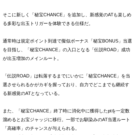
そこに新しく「秘宝CHANCE」を追加し、新感覚のATも楽しめ
る多彩な出玉トリガーを体験できる仕様だ。
通常時は規定ポイント到達で擬似ボーナス「秘宝BONUS」当選
を目指し、「秘宝CHANCE」の入口となる「伝説ROAD」成功
が出玉増加のメインルート。
「伝説ROAD」は転落するまでにいかに「秘宝CHANCE」を当
選させられるかがカギを握っており、自力でどこまでも継続す
る新感覚のATとなっている。
また、「秘宝CHANCE」終了時に消化中に獲得したptを一定数
溜めるとお宝ジャッジに移行。一部でお馴染みのAT当選ルート
「高確率」のチャンスが与えられる。