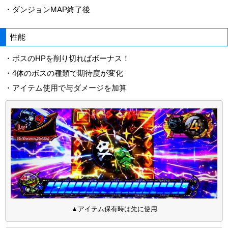
・ダンジョンMAP終了後
性能
・ボスのHPを削り切ればボーナス！
・4体のボスの種類で期待度が変化
・アイテム使用で与ダメージを加算
▲アイテム保有時は先に使用