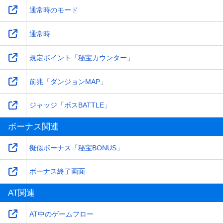
通常時のモード
通常時
規定ポイント「秘宝カウンター」
前兆「ダンジョンMAP」
ジャッジ「ボスBATTLE」
ボーナス関連
擬似ボーナス「秘宝BONUS」
ボーナス終了画面
AT関連
AT中のゲームフロー