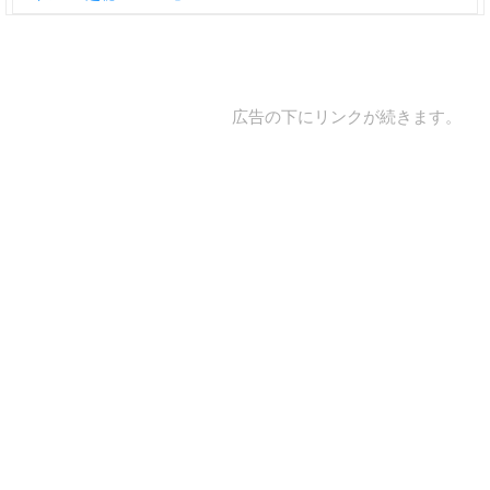
広告の下にリンクが続きます。