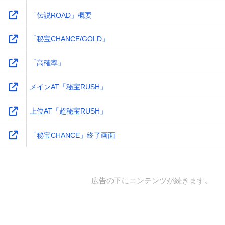
「伝説ROAD」概要
「秘宝CHANCE/GOLD」
「高確率」
メインAT「秘宝RUSH」
上位AT「超秘宝RUSH」
「秘宝CHANCE」終了画面
広告の下にコンテンツが続きます。