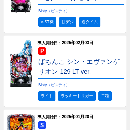
Bisty（ビスティ）
V-ST機
甘デジ
遊タイム
2025年02月03日
導入開始日：
ぱちんこ シン・エヴァンゲ
リオン 129 LT ver.
Bisty（ビスティ）
ライト
ラッキートリガー
二種
2025年01月20日
導入開始日：