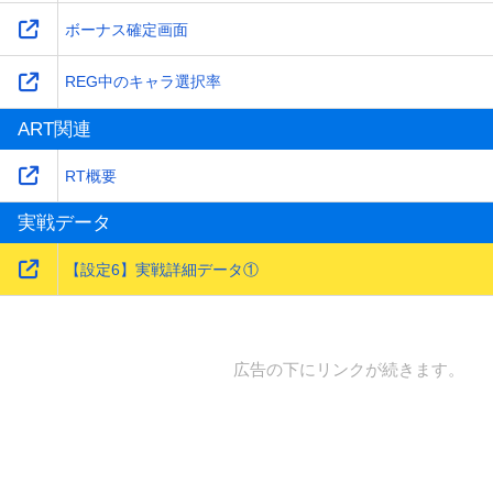
ボーナス確定画面
REG中のキャラ選択率
ART関連
RT概要
実戦データ
【設定6】実戦詳細データ①
広告の下にリンクが続きます。