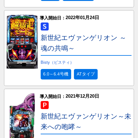
2022年01月24日
導入開始日：
新世紀エヴァンゲリオン ～
魂の共鳴～
Bisty（ビスティ）
6.0～6.4号機
ATタイプ
2021年12月20日
導入開始日：
新世紀エヴァンゲリオン～未
来への咆哮～