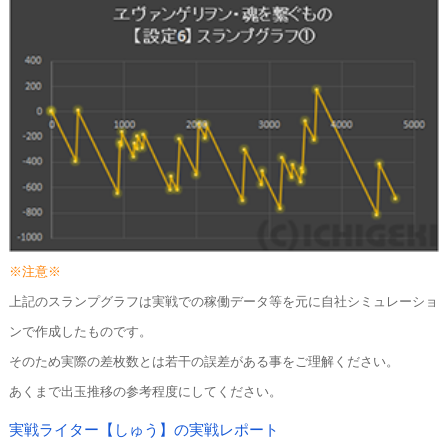
※注意※
上記のスランプグラフは実戦での稼働データ等を元に自社シミュレーショ
ンで作成したものです。
そのため実際の差枚数とは若干の誤差がある事をご理解ください。
あくまで出玉推移の参考程度にしてください。
実戦ライター【しゅう】の実戦レポート