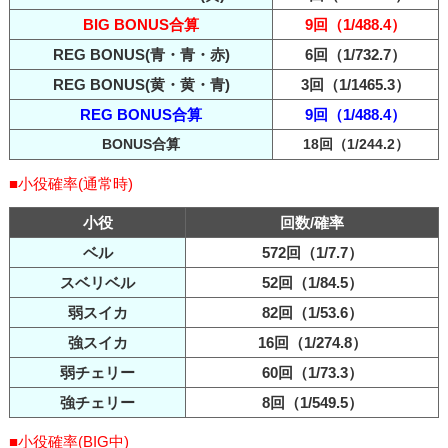
BIG BONUS合算
9回（1/488.4）
REG BONUS(青・青・赤)
6回（1/732.7）
REG BONUS(黄・黄・青)
3回（1/1465.3）
REG BONUS合算
9回（1/488.4）
BONUS合算
18回（1/244.2）
■小役確率(通常時)
小役
回数/確率
ベル
572回（1/7.7）
スベリベル
52回（1/84.5）
弱スイカ
82回（1/53.6）
強スイカ
16回（1/274.8）
弱チェリー
60回（1/73.3）
強チェリー
8回（1/549.5）
■小役確率(BIG中)