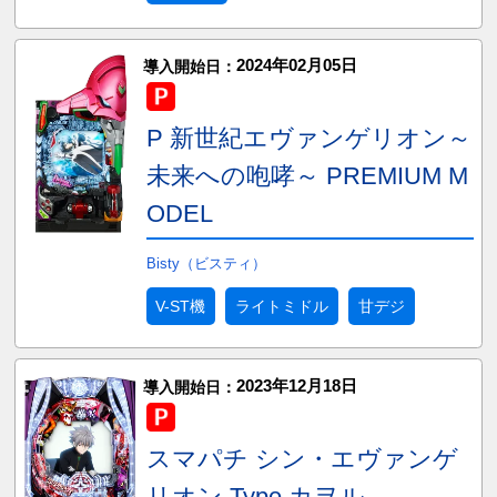
2024年02月05日
導入開始日：
P 新世紀エヴァンゲリオン～
未来への咆哮～ PREMIUM M
ODEL
Bisty（ビスティ）
V-ST機
ライトミドル
甘デジ
2023年12月18日
導入開始日：
スマパチ シン・エヴァンゲ
リオン Type カヲル