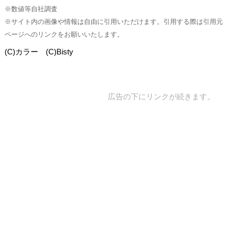
※数値等自社調査
※サイト内の画像や情報は自由に引用いただけます。引用する際は引用元
ページへのリンクをお願いいたします。
(C)カラー (C)Bisty
広告の下にリンクが続きます。