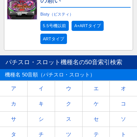
の願い
Bisty（ビスティ）
5.5号機以前
A+ARTタイプ
ARTタイプ
パチスロ・スロット機種名の50音索引検索
機種名 50音順（パチスロ・スロット）
ア
イ
ウ
エ
オ
カ
キ
ク
ケ
コ
サ
シ
ス
セ
ソ
タ
チ
ツ
テ
ト