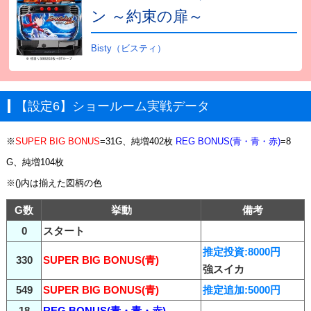
ン ～約束の扉～
Bisty（ビスティ）
【設定6】ショールーム実戦データ
※
SUPER BIG BONUS
=31G、純増402枚
REG BONUS(青・青・赤)
=8
G、純増104枚
※()内は揃えた図柄の色
G数
挙動
備考
0
スタート
推定投資:8000円
330
SUPER BIG BONUS(青)
強スイカ
549
SUPER BIG BONUS(青)
推定追加:5000円
18
REG BONUS(青・青・赤)