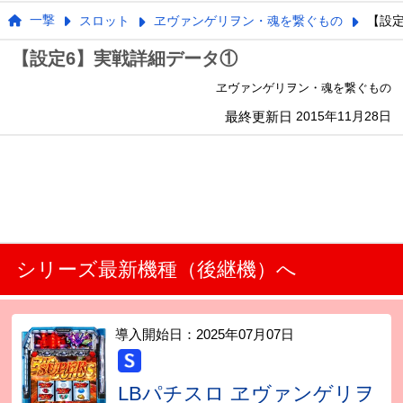
一撃
スロット
ヱヴァンゲリヲン・魂を繋ぐもの
【設
【設定6】実戦詳細データ①
ヱヴァンゲリヲン・魂を繋ぐもの
最終更新日
2015年11月28日
シリーズ最新機種（後継機）へ
導入開始日：
2025年07月07日
LBパチスロ ヱヴァンゲリヲ