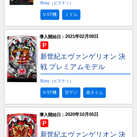
Bisty（ビスティ）
V-ST機
ミドル
2021年02月08日
導入開始日：
新世紀エヴァンゲリオン 決
戦 プレミアムモデル
Bisty（ビスティ）
V-ST機
甘デジ
遊タイム
2020年10月05日
導入開始日：
新世紀エヴァンゲリオン 決