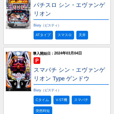
パチスロ シン・エヴァンゲ
リオン
Bisty（ビスティ）
ATタイプ
スマスロ
天井
2024年03月04日
導入開始日：
スマパチ シン・エヴァンゲ
リオン Type ゲンドウ
Bisty（ビスティ）
Cタイム
V-ST機
スマパチ
突然時短