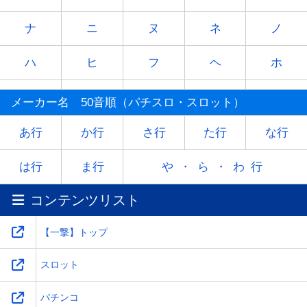
ナ
ニ
ヌ
ネ
ノ
ハ
ヒ
フ
ヘ
ホ
マ
ミ
ム
メ
モ
メーカー名 50音順（パチスロ・スロット）
ヤ
-
ユ
-
ヨ
あ行
か行
さ行
た行
な行
ラ
リ
ル
レ
ロ
は行
ま行
や・ら・わ行
コンテンツリスト
ワ
-
-
-
-
【一撃】トップ
スロット
パチンコ