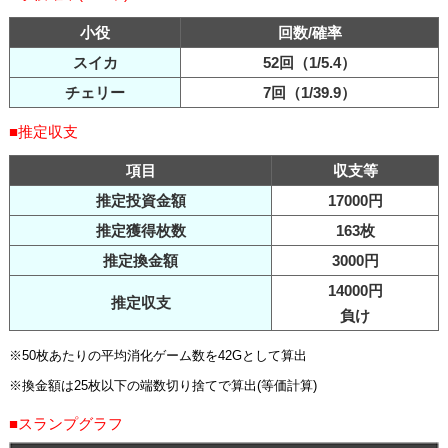
小役
回数/確率
スイカ
52回（1/5.4）
チェリー
7回（1/39.9）
■推定収支
項目
収支等
推定投資金額
17000円
推定獲得枚数
163枚
推定換金額
3000円
14000円
推定収支
負け
※50枚あたりの平均消化ゲーム数を42Gとして算出
※換金額は25枚以下の端数切り捨てで算出(等価計算)
■スランプグラフ