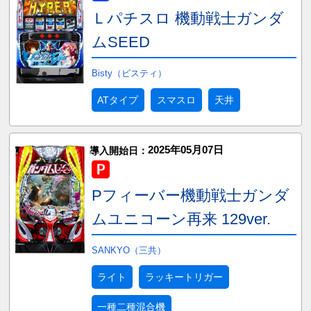
Ｌパチスロ 機動戦士ガンダ
ムSEED
Bisty（ビスティ）
ATタイプ
スマスロ
天井
2025年05月07日
導入開始日：
Pフィーバー機動戦士ガンダ
ムユニコーン再来 129ver.
SANKYO（三共）
ライト
ラッキートリガー
一種二種混合機