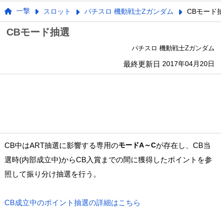
一撃
スロット
パチスロ 機動戦士Zガンダム
CBモード
CBモード抽選
パチスロ 機動戦士Zガンダム
最終更新日
2017年04月20日
CB中はART抽選に影響する専用の
モードA～C
が存在し、CB当
選時(内部成立中)からCB入賞までの間に獲得したポイントを参
照して振り分け抽選を行う。
CB成立中のポイント抽選の詳細はこちら