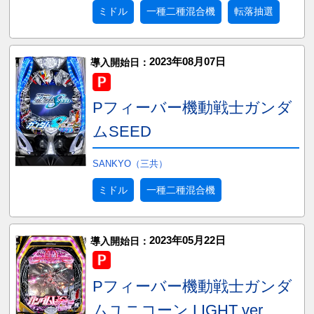
ミドル
一種二種混合機
転落抽選
2023年08月07日
導入開始日：
Pフィーバー機動戦士ガンダ
ムSEED
SANKYO（三共）
ミドル
一種二種混合機
2023年05月22日
導入開始日：
Pフィーバー機動戦士ガンダ
ムユニコーン LIGHT ver.