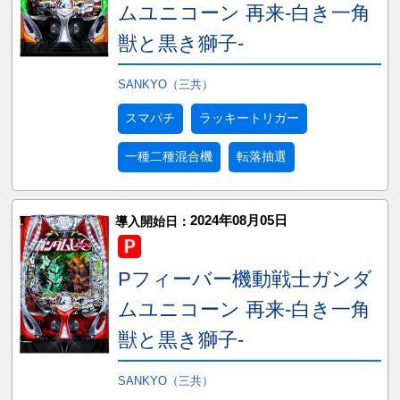
ムユニコーン 再来-白き一角
獣と黒き獅子-
SANKYO（三共）
スマパチ
ラッキートリガー
一種二種混合機
転落抽選
2024年08月05日
導入開始日：
Pフィーバー機動戦士ガンダ
ムユニコーン 再来-白き一角
獣と黒き獅子-
SANKYO（三共）