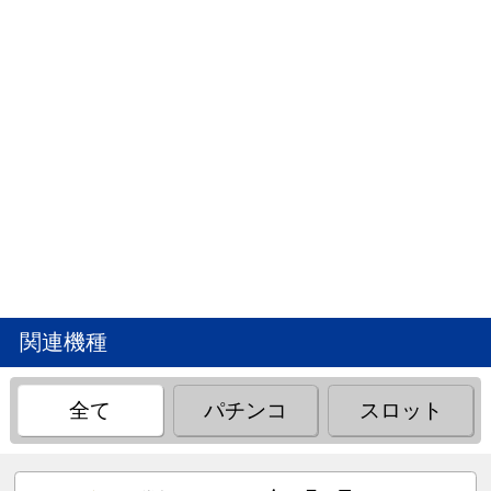
関連機種
全て
パチンコ
スロット