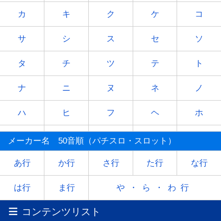
カ
キ
ク
ケ
コ
サ
シ
ス
セ
ソ
タ
チ
ツ
テ
ト
ナ
ニ
ヌ
ネ
ノ
ハ
ヒ
フ
ヘ
ホ
マ
ミ
ム
メ
モ
メーカー名 50音順（パチスロ・スロット）
ヤ
-
ユ
-
ヨ
あ行
か行
さ行
た行
な行
ラ
リ
ル
レ
ロ
は行
ま行
や・ら・わ行
コンテンツリスト
ワ
-
-
-
-