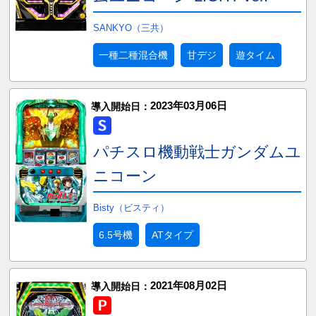
SANKYO（三共）
一種二種混合機
甘デジ
遊タイム
2023年03月06日
導入開始日：
パチスロ機動戦士ガンダムユ
ニコーン
Bisty（ビスティ）
6.5号機
ATタイプ
2021年08月02日
導入開始日：