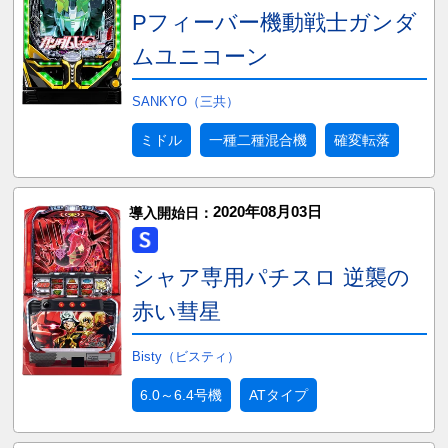
Pフィーバー機動戦士ガンダ
ムユニコーン
SANKYO（三共）
ミドル
一種二種混合機
確変転落
2020年08月03日
導入開始日：
シャア専用パチスロ 逆襲の
赤い彗星
Bisty（ビスティ）
6.0～6.4号機
ATタイプ