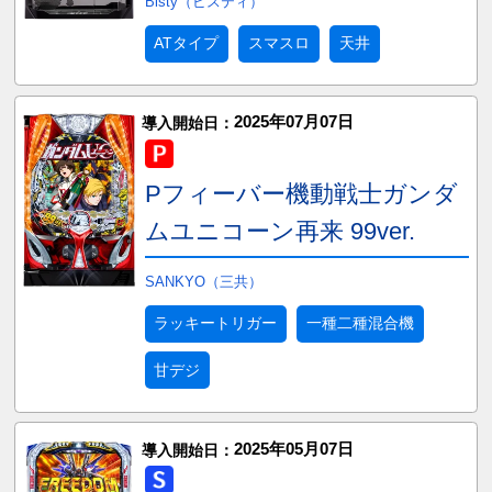
Bisty（ビスティ）
ATタイプ
スマスロ
天井
2025年07月07日
導入開始日：
Pフィーバー機動戦士ガンダ
ムユニコーン再来 99ver.
SANKYO（三共）
ラッキートリガー
一種二種混合機
甘デジ
2025年05月07日
導入開始日：