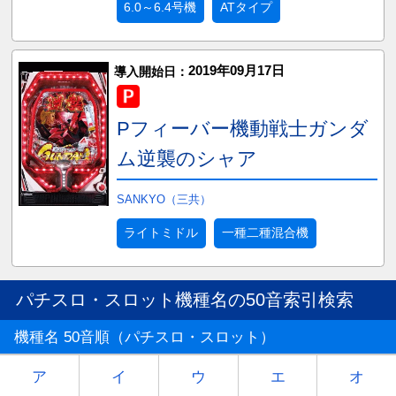
6.0～6.4号機
ATタイプ
2019年09月17日
導入開始日：
Pフィーバー機動戦士ガンダ
ム逆襲のシャア
SANKYO（三共）
ライトミドル
一種二種混合機
パチスロ・スロット機種名の50音索引検索
機種名 50音順（パチスロ・スロット）
ア
イ
ウ
エ
オ