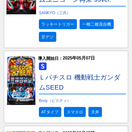
SANKYO（三共）
ラッキートリガー
一種二種混合機
甘デジ
2025年05月07日
導入開始日：
Ｌパチスロ 機動戦士ガンダ
ムSEED
Bisty（ビスティ）
ATタイプ
スマスロ
天井