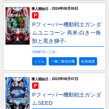
2024年08月05日
導入開始日：
Pフィーバー機動戦士ガンダ
ムユニコーン 再来-白き一角
獣と黒き獅子-
SANKYO（三共）
ミドル
一種二種混合機
転落抽選
2023年08月07日
導入開始日：
Pフィーバー機動戦士ガンダ
ムSEED