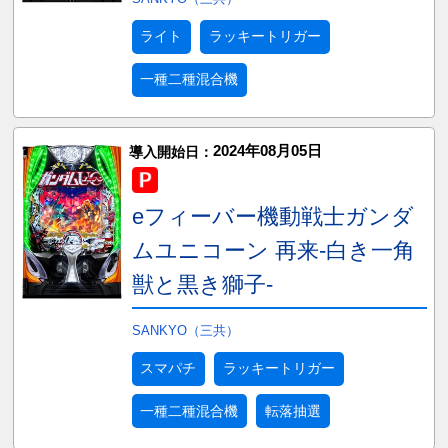
ライト
ラッキートリガー
一種二種混合機
2024年08月05日
導入開始日：
eフィーバー機動戦士ガンダ
ムユニコーン 再来-白き一角
獣と黒き獅子-
SANKYO（三共）
スマパチ
ラッキートリガー
一種二種混合機
転落抽選