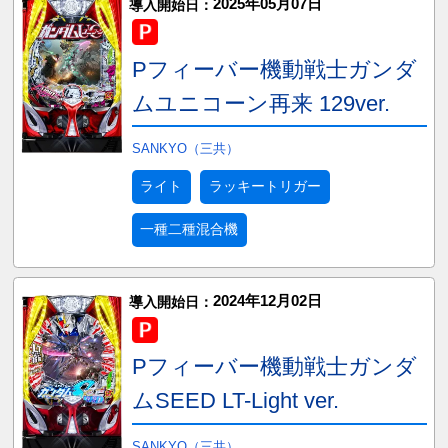
2025年05月07日
導入開始日：
Pフィーバー機動戦士ガンダ
ムユニコーン再来 129ver.
SANKYO（三共）
ライト
ラッキートリガー
一種二種混合機
2024年12月02日
導入開始日：
Pフィーバー機動戦士ガンダ
ムSEED LT-Light ver.
SANKYO（三共）