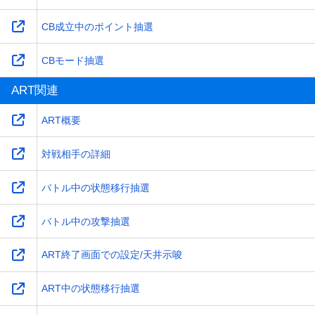
CB成立中のポイント抽選
CBモード抽選
ART関連
ART概要
対戦相手の詳細
バトル中の状態移行抽選
バトル中の攻撃抽選
ART終了画面での設定/天井示唆
ART中の状態移行抽選