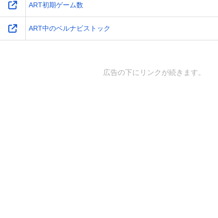
ART初期ゲーム数
ART中のベルナビストック
広告の下にリンクが続きます。