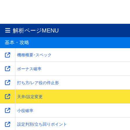
解析ページMENU
基本・攻略
機種概要･スペック
ボーナス確率
打ち方/レア役の停止形
天井/設定変更
小役確率
設定判別/立ち回りポイント