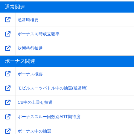
通常関連
通常時概要
ボーナス同時成立確率
状態移行抽選
ボーナス関連
ボーナス概要
モビルスーツバトル中の抽選(通常時)
CB中の上乗せ抽選
ボーナススルー回数別ART期待度
ボーナス中の抽選