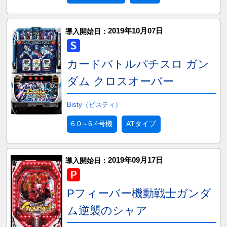
2019年10月07日
導入開始日：
カードバトルパチスロ ガン
ダム クロスオーバー
Bisty（ビスティ）
6.0～6.4号機
ATタイプ
2019年09月17日
導入開始日：
Pフィーバー機動戦士ガンダ
ム逆襲のシャア