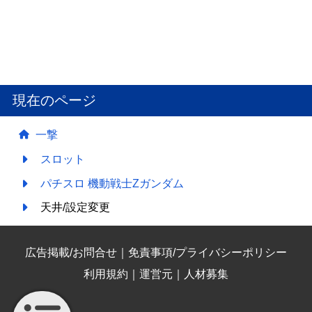
現在のページ
一撃
スロット
パチスロ 機動戦士Zガンダム
天井/設定変更
広告掲載/お問合せ
｜
免責事項/プライバシーポリシー
利用規約
｜
運営元
｜
人材募集