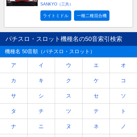
SANKYO（三共）
ライトミドル
一種二種混合機
パチスロ・スロット機種名の50音索引検索
機種名 50音順（パチスロ・スロット）
ア
イ
ウ
エ
オ
カ
キ
ク
ケ
コ
サ
シ
ス
セ
ソ
タ
チ
ツ
テ
ト
ナ
ニ
ヌ
ネ
ノ