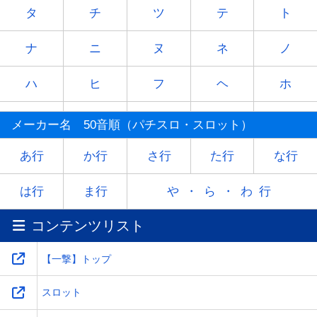
タ
チ
ツ
テ
ト
ナ
ニ
ヌ
ネ
ノ
ハ
ヒ
フ
ヘ
ホ
マ
ミ
ム
メ
モ
メーカー名 50音順（パチスロ・スロット）
ヤ
-
ユ
-
ヨ
あ行
か行
さ行
た行
な行
ラ
リ
ル
レ
ロ
は行
ま行
や・ら・わ行
コンテンツリスト
ワ
-
-
-
-
【一撃】トップ
スロット