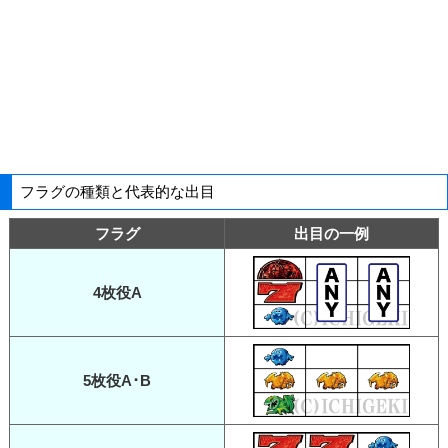
フラグの種類と代表的な出目
フラグ
出目の一例
4枚役A
5枚役A･B