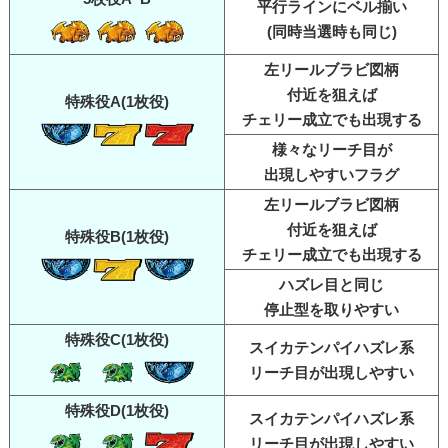
平行ラインにベル揃い
(同時当選時も同じ)
左リールブラビ図柄
付近を狙えば
特殊役A(1枚役)
チェリー成立でも出現する
様々なリーチ目が
出現しやすいフラグ
左リールブラビ図柄
付近を狙えば
特殊役B(1枚役)
チェリー成立でも出現する
ハズレ目と同じ
停止型を取りやすい
特殊役C(1枚役)
スイカテンパイハズレ系
リーチ目が出現しやすい
特殊役D(1枚役)
スイカテンパイハズレ系
リーチ目が出現しやすい