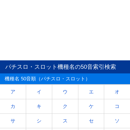
パチスロ・スロット機種名の50音索引検索
機種名 50音順（パチスロ・スロット）
ア
イ
ウ
エ
オ
カ
キ
ク
ケ
コ
サ
シ
ス
セ
ソ