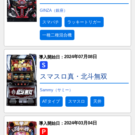
GINZA（銀座）
スマパチ
ラッキートリガー
一種二種混合機
2024年07月08日
導入開始日：
スマスロ真・北斗無双
Sammy（サミー）
ATタイプ
スマスロ
天井
2024年03月04日
導入開始日：