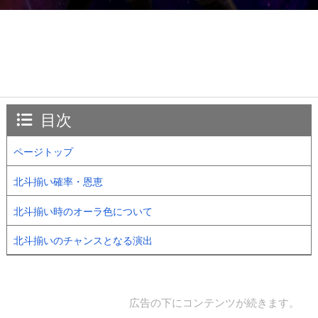
目次
ページトップ
北斗揃い確率・恩恵
北斗揃い時のオーラ色について
北斗揃いのチャンスとなる演出
広告の下にコンテンツが続きます。