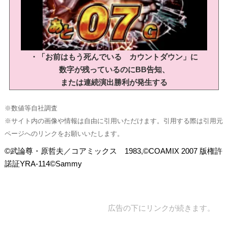
・「お前はもう死んでいる カウントダウン」に
数字が残っているのにBB告知、
または連続演出勝利が発生する
※数値等自社調査
※サイト内の画像や情報は自由に引用いただけます。引用する際は引用元
ページへのリンクをお願いいたします。
©武論尊・原哲夫／コアミックス 1983,©COAMIX 2007 版権許
諾証YRA-114©Sammy
広告の下にリンクが続きます。