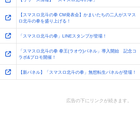
【スマスロ北斗の拳 CM発表会】かまいたちの二人がスマス
ロ北斗の拳を盛り上げる！
「スマスロ北斗の拳」LINEスタンプが登場！
「スマスロ北斗の拳 拳王(ラオウ)パネル」導入開始 記念コ
ラボ&プロモ開催！
【新パネル】「スマスロ北斗の拳」無想転生パネルが登場！
広告の下にリンクが続きます。