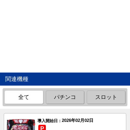
関連機種
全て
パチンコ
スロット
2026年02月02日
導入開始日：