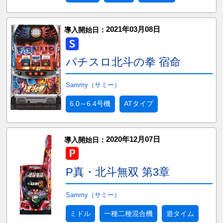
2021年03月08日
導入開始日：
パチスロ北斗の拳 宿命
Sammy（サミー）
6.0～6.4号機
ATタイプ
2020年12月07日
導入開始日：
P真・北斗無双 第3章
Sammy（サミー）
ミドル
一種二種混合機
遊タイム