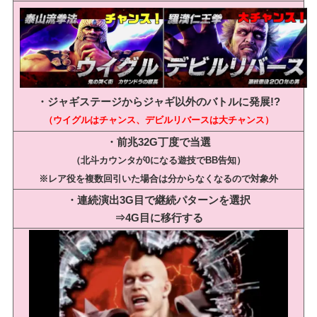
・ジャギステージからジャギ以外のバトルに発展!?
（ウイグルはチャンス、デビルリバースは大チャンス）
・前兆32G丁度で当選
（北斗カウンタが0になる遊技でBB告知）
※レア役を複数回引いた場合は分からなくなるので対象外
・連続演出3G目で継続パターンを選択
⇒4G目に移行する