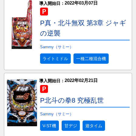
2022年03月07日
導入開始日：
P真・北斗無双 第3章 ジャギ
の逆襲
Sammy（サミー）
ライトミドル
一種二種混合機
2022年02月21日
導入開始日：
P北斗の拳8 究極乱世
Sammy（サミー）
V-ST機
甘デジ
遊タイム