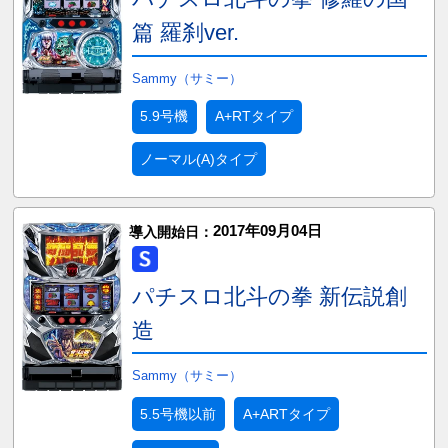
篇 羅刹ver.
Sammy（サミー）
5.9号機
A+RTタイプ
ノーマル(A)タイプ
2017年09月04日
導入開始日：
パチスロ北斗の拳 新伝説創
造
Sammy（サミー）
5.5号機以前
A+ARTタイプ