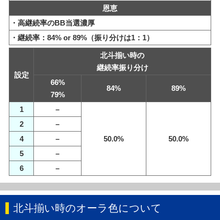
恩恵
・高継続率のBB当選濃厚
・継続率：84% or 89%（振り分けは1：1）
北斗揃い時の
継続率振り分け
設定
66%
84%
89%
79%
1
–
2
–
4
–
50.0%
50.0%
5
–
6
–
北斗揃い時のオーラ色について