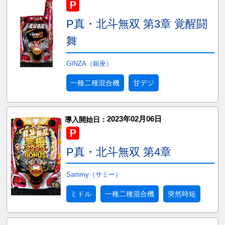
P真・北斗無双 第3章 覚醒闘
舞
GINZA（銀座）
一種二種混合機
甘デジ
2023年02月06日
導入開始日：
P真・北斗無双 第4章
Sammy（サミー）
ミドル
一種二種混合機
突然時短