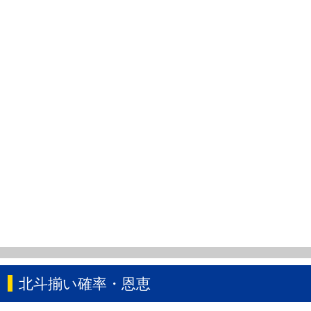
北斗揃い確率・恩恵