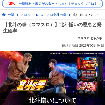
NEW
一撃取材・来店がスタートします！チェックしてね！
一撃
スロット
スマスロ北斗の拳
北斗揃いについて
【北斗の拳（スマスロ）】北斗揃いの恩恵と発
生確率
スマスロ北斗の拳
最終更新日
2026年03月04日
北斗揃いについて