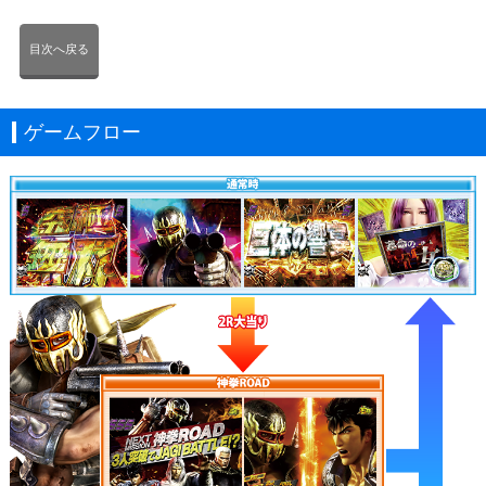
目次へ戻る
ゲームフロー