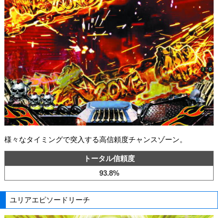
様々なタイミングで突入する高信頼度チャンスゾーン。
トータル信頼度
93.8%
ユリアエピソードリーチ