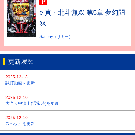
e 真・北斗無双 第5章 夢幻闘
双
Sammy（サミー）
更新履歴
2025-12-13
試打動画を更新！
2025-12-10
大当り中演出(通常時)を更新！
2025-12-10
スペックを更新！