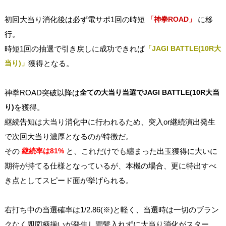
初回大当り消化後は必ず電サポ1回の時短
「神拳ROAD」
に移
行。
時短1回の抽選で引き戻しに成功できれば
「JAGI BATTLE(10R大
当り)」
獲得となる。
神拳ROAD突破以降は
全ての大当り当選でJAGI BATTLE(10R大当
り
)
を獲得。
継続告知は大当り消化中に行われるため、突入or継続演出発生
で次回大当り濃厚となるのが特徴だ。
その
継続率は81%
と、これだけでも纏まった出玉獲得に大いに
期待が持てる仕様となっているが、本機の場合、更に特出すべ
き点としてスピード面が挙げられる。
右打ち中の当選確率は1/2.86(※)と軽く、当選時は一切のブラン
クなく即図柄揃いが発生し間髪入れずに大当り消化がスター