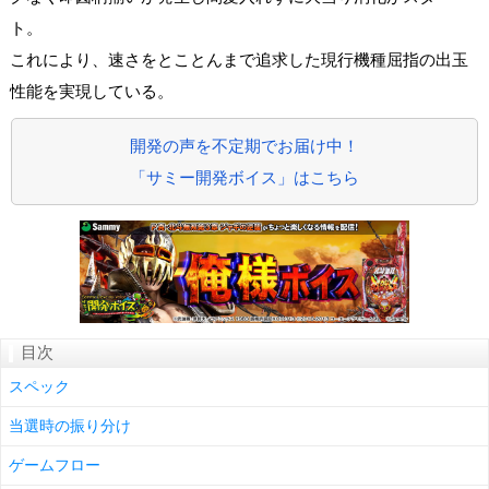
ト。
これにより、速さをとことんまで追求した現行機種屈指の出玉
性能を実現している。
開発の声を不定期でお届け中！
「サミー開発ボイス」はこちら
目次
スペック
当選時の振り分け
ゲームフロー