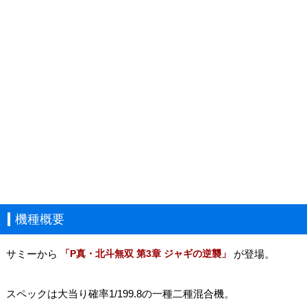
機種概要
サミーから
「P真・北斗無双 第3章 ジャギの逆襲」
が登場。
スペックは大当り確率1/199.8の一種二種混合機。