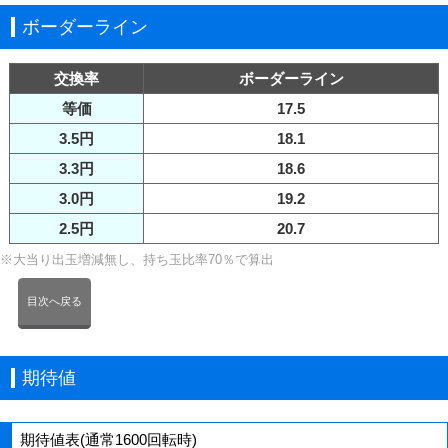
ボーダーライン
交換率
ボーダーライン
等価
17.5
3.5円
18.1
3.3円
18.6
3.0円
19.2
2.5円
20.7
※大当り出玉増減無し、持ち玉比率70％で算出
目次へ戻る
期待値
期待値表(通常1600回転時)