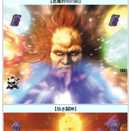
【悪魔封印の刻】
【幼き闘神】