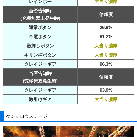
レインボー
大当り濃厚
当否告知時
信頼度
(究極無双非発生時)
通常ボタン
26.8%
帯電ボタン
91.2%
激押しボタン
大当り濃厚
キリン柄ボタン
大当り濃厚
クレイジーギア
96.3%
当否告知時
信頼度
(究極無双発生時)
クレイジーギア
93.0%
激引けギア
大当り濃厚
ケンシロウステージ