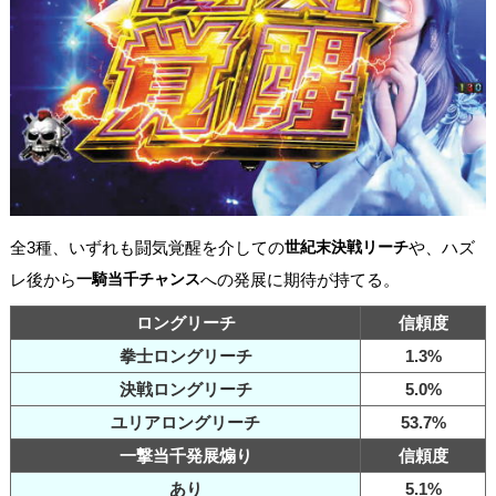
全3種、いずれも闘気覚醒を介しての
世紀末決戦リーチ
や、ハズ
レ後から
一騎当千チャンス
への発展に期待が持てる。
ロングリーチ
信頼度
拳士ロングリーチ
1.3%
決戦ロングリーチ
5.0%
ユリアロングリーチ
53.7%
一撃当千発展煽り
信頼度
あり
5.1%