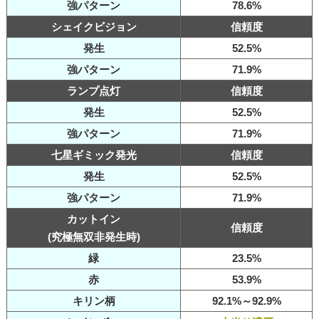
強パターン
78.6%
シェイクビジョン
信頼度
発生
52.5%
強パターン
71.9%
ランプ点灯
信頼度
発生
52.5%
強パターン
71.9%
七星ギミック発光
信頼度
発生
52.5%
強パターン
71.9%
カットイン
信頼度
(究極無双非発生時)
緑
23.5%
赤
53.9%
キリン柄
92.1%～92.9%