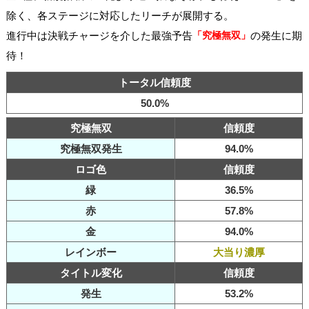
除く、各ステージに対応したリーチが展開する。
進行中は決戦チャージを介した最強予告
「究極無双」
の発生に期
待！
トータル信頼度
50.0%
究極無双
信頼度
究極無双発生
94.0%
ロゴ色
信頼度
緑
36.5%
赤
57.8%
金
94.0%
レインボー
大当り濃厚
タイトル変化
信頼度
発生
53.2%