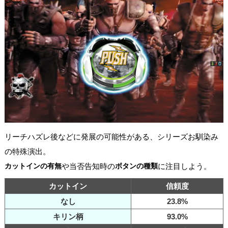
リーチハズレ後などに発展の可能性がある、シリーズお馴染み
の特殊演出。
カットインの有無
や当否告知時の
ボタンの種類
に注目しよう。
カットイン
信頼度
なし
23.8%
キリン柄
93.0%