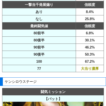
一撃当千発展煽り
信頼度
あり
8.4%
なし
25.8%
最終闘気値
信頼度
80前半
6.8%
80後半
30.1%
90前半
46.2%
90後半
50.3%
100
67.2%
77
大当り濃厚
ケンシロウステージ
闘気ミッション
【バット】