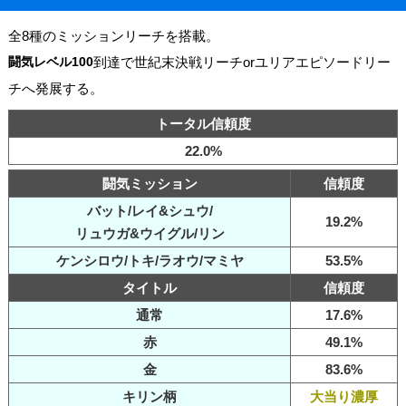
全8種のミッションリーチを搭載。
闘気レベル100
到達で世紀末決戦リーチorユリアエピソードリー
チへ発展する。
トータル信頼度
22.0%
闘気ミッション
信頼度
バット/レイ&シュウ/
19.2%
リュウガ&ウイグル/リン
ケンシロウ/トキ/ラオウ/マミヤ
53.5%
タイトル
信頼度
通常
17.6%
赤
49.1%
金
83.6%
キリン柄
大当り濃厚