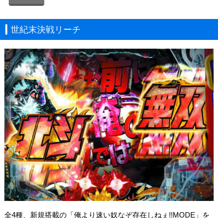
世紀末決戦リーチ
全4種、新規搭載の「俺より速い奴なぞ存在しねぇ!!MODE」を