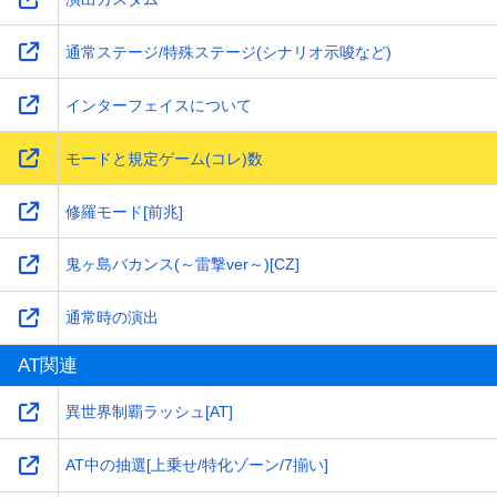
通常ステージ/特殊ステージ(シナリオ示唆など)
インターフェイスについて
モードと規定ゲーム(コレ)数
修羅モード[前兆]
鬼ヶ島バカンス(～雷撃ver～)[CZ]
通常時の演出
AT関連
異世界制覇ラッシュ[AT]
AT中の抽選[上乗せ/特化ゾーン/7揃い]