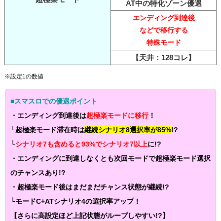
AT中の特化ゾーン優遇
エンディング到達後
などで移行する
特殊モード
【天井：128コレ】
※設定1の数値
■スマスロでの優遇ポイント
・エンディング到達後は
超極楽モードに移行
！
└超極楽モード滞在時は
継続シナリオ8選択率が85%
!?
└
シナリオ7も含めると93%でシナリオ7以上
に!?
・エンディングに到達しなくとも次回モードで超極楽モード選択
のチャンスあり!?
・超極楽モード後はまだまだチャンス状態が継続!?
└モードC+ATシナリオ4の選択率アップ！
【さらに高設定ほど上記状態がループしやすい!?】