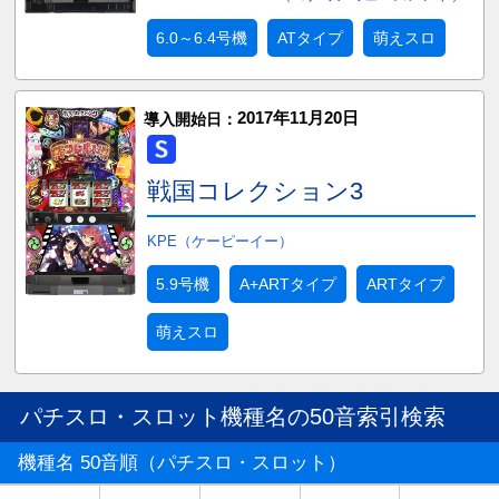
6.0～6.4号機
ATタイプ
萌えスロ
2017年11月20日
導入開始日：
戦国コレクション3
KPE（ケーピーイー）
5.9号機
A+ARTタイプ
ARTタイプ
萌えスロ
パチスロ・スロット機種名の50音索引検索
機種名 50音順（パチスロ・スロット）