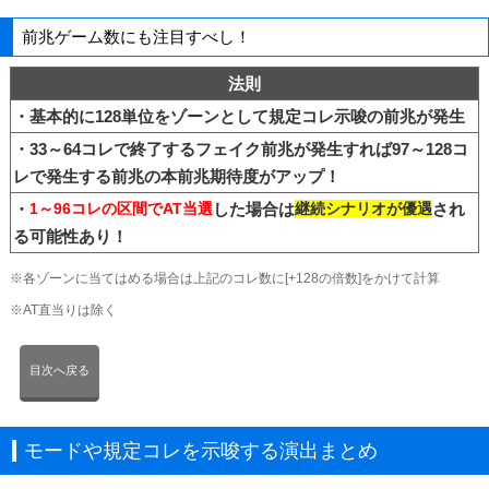
前兆ゲーム数にも注目すべし！
法則
・基本的に128単位をゾーンとして規定コレ示唆の前兆が発生
・33～64コレで終了するフェイク前兆が発生すれば97～128コ
レで発生する前兆の本前兆期待度がアップ！
・
1～96コレの区間でAT当選
した場合は
継続シナリオが優遇
され
る可能性あり！
※各ゾーンに当てはめる場合は上記のコレ数に[+128の倍数]をかけて計算
※AT直当りは除く
目次へ戻る
モードや規定コレを示唆する演出まとめ