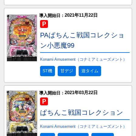
2021年11月22日
導入開始日：
PAぱちんこ戦国コレクショ
ン小悪魔99
Konami Amusement（コナミアミューズメント）
ST機
甘デジ
遊タイム
2021年03月22日
導入開始日：
ぱちんこ戦国コレクション
Konami Amusement（コナミアミューズメント）