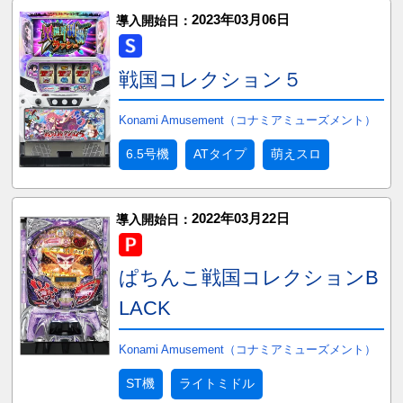
2023年03月06日
導入開始日：
戦国コレクション５
Konami Amusement（コナミアミューズメント）
6.5号機
ATタイプ
萌えスロ
2022年03月22日
導入開始日：
ぱちんこ戦国コレクションB
LACK
Konami Amusement（コナミアミューズメント）
ST機
ライトミドル