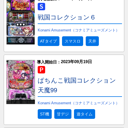
戦国コレクション６
Konami Amusement（コナミアミューズメント）
ATタイプ
スマスロ
天井
2023年09月19日
導入開始日：
ぱちんこ戦国コレクション
天魔99
Konami Amusement（コナミアミューズメント）
ST機
甘デジ
遊タイム