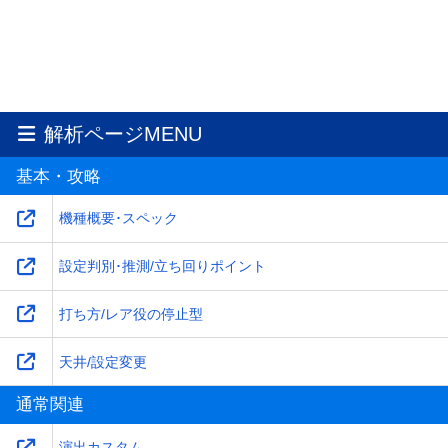
解析ページMENU
基本・攻略
機種概要･スペック
設定判別･推測/立ち回りポイント
打ち方/レア役の停止型
天井/設定変更
通常関連
演出カスタム