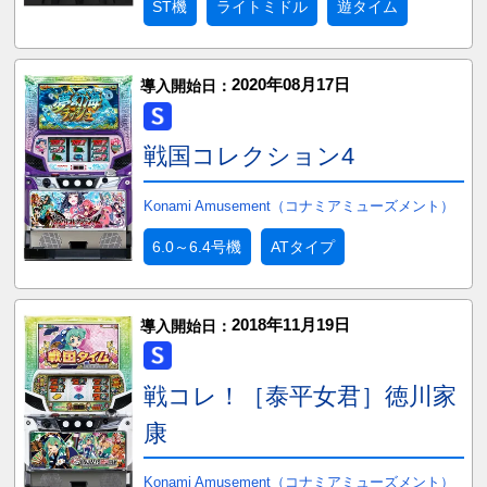
ST機
ライトミドル
遊タイム
2020年08月17日
導入開始日：
戦国コレクション4
Konami Amusement（コナミアミューズメント）
6.0～6.4号機
ATタイプ
2018年11月19日
導入開始日：
戦コレ！［泰平女君］徳川家
康
Konami Amusement（コナミアミューズメント）