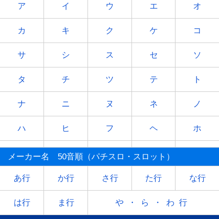
ア
イ
ウ
エ
オ
カ
キ
ク
ケ
コ
サ
シ
ス
セ
ソ
タ
チ
ツ
テ
ト
ナ
ニ
ヌ
ネ
ノ
ハ
ヒ
フ
ヘ
ホ
マ
ミ
ム
メ
モ
メーカー名 50音順（パチスロ・スロット）
ヤ
-
ユ
-
ヨ
あ行
か行
さ行
た行
な行
ラ
リ
ル
レ
ロ
は行
ま行
や・ら・わ行