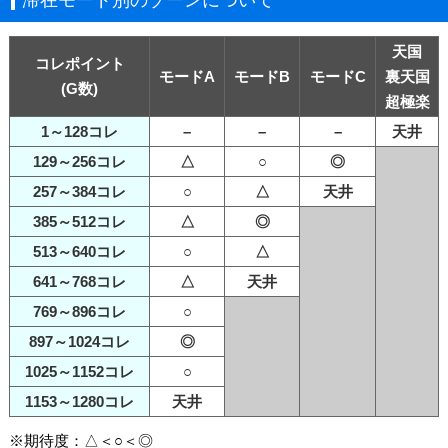
滞在モード別のゾーンについて
天国
コレポイント
モードA
モードB
モードC
裏天国
(G数)
超極楽
1～128コレ
–
–
–
天井
129～256コレ
△
○
◎
257～384コレ
○
△
天井
385～512コレ
△
◎
513～640コレ
○
△
641～768コレ
△
天井
769～896コレ
○
897～1024コレ
◎
1025～1152コレ
○
1153～1280コレ
天井
※期待度：△＜○＜◎