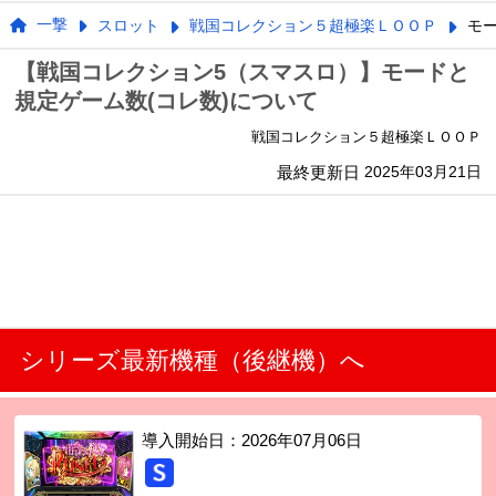
一撃
スロット
戦国コレクション５超極楽ＬＯＯＰ
モー
【戦国コレクション5（スマスロ）】モードと
規定ゲーム数(コレ数)について
戦国コレクション５超極楽ＬＯＯＰ
最終更新日
2025年03月21日
シリーズ最新機種（後継機）へ
導入開始日：
2026年07月06日