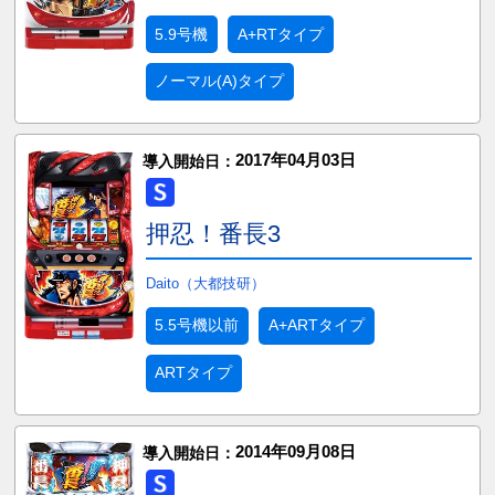
5.9号機
A+RTタイプ
ノーマル(A)タイプ
2017年04月03日
導入開始日：
押忍！番長3
Daito（大都技研）
5.5号機以前
A+ARTタイプ
ARTタイプ
2014年09月08日
導入開始日：