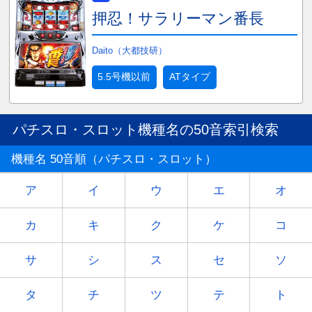
押忍！サラリーマン番長
Daito（大都技研）
5.5号機以前
ATタイプ
パチスロ・スロット機種名の50音索引検索
機種名 50音順（パチスロ・スロット）
ア
イ
ウ
エ
オ
カ
キ
ク
ケ
コ
サ
シ
ス
セ
ソ
タ
チ
ツ
テ
ト