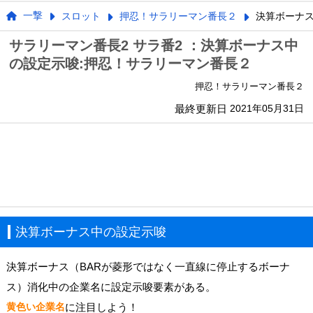
一撃
スロット
押忍！サラリーマン番長２
決算ボーナ
サラリーマン番長2 サラ番2 ：決算ボーナス中
の設定示唆:押忍！サラリーマン番長２
押忍！サラリーマン番長２
最終更新日
2021年05月31日
決算ボーナス中の設定示唆
決算ボーナス（BARが菱形ではなく一直線に停止するボーナ
ス）消化中の企業名に設定示唆要素がある。
黄色い企業名
に注目しよう！