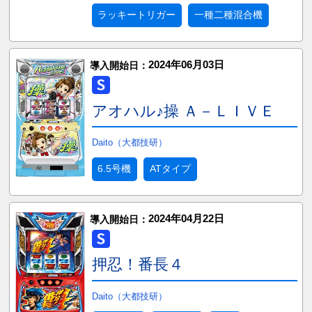
ラッキートリガー
一種二種混合機
2024年06月03日
導入開始日：
アオハル♪操 Ａ－ＬＩＶＥ
Daito（大都技研）
6.5号機
ATタイプ
2024年04月22日
導入開始日：
押忍！番長４
Daito（大都技研）