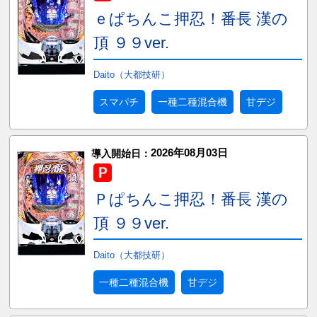
ｅぱちんこ押忍！番長 漢の
頂 ９９ver.
Daito（大都技研）
スマパチ
一種二種混合機
甘デジ
2026年08月03日
導入開始日：
Ｐぱちんこ押忍！番長 漢の
頂 ９９ver.
Daito（大都技研）
一種二種混合機
甘デジ