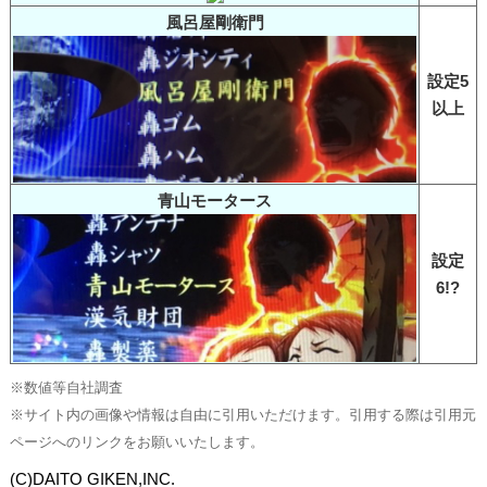
風呂屋剛衛門
設定5
以上
青山モータース
設定
6!?
※数値等自社調査
※サイト内の画像や情報は自由に引用いただけます。引用する際は引用元
ページへのリンクをお願いいたします。
(C)DAITO GIKEN,INC.