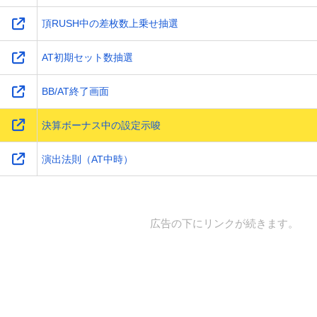
頂RUSH中の差枚数上乗せ抽選
AT初期セット数抽選
BB/AT終了画面
決算ボーナス中の設定示唆
演出法則（AT中時）
広告の下にリンクが続きます。