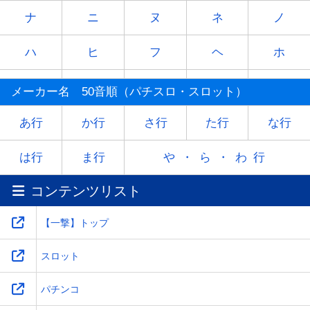
ナ
ニ
ヌ
ネ
ノ
ハ
ヒ
フ
ヘ
ホ
マ
ミ
ム
メ
モ
メーカー名 50音順（パチスロ・スロット）
ヤ
-
ユ
-
ヨ
あ行
か行
さ行
た行
な行
ラ
リ
ル
レ
ロ
は行
ま行
や・ら・わ行
コンテンツリスト
ワ
-
-
-
-
【一撃】トップ
スロット
パチンコ