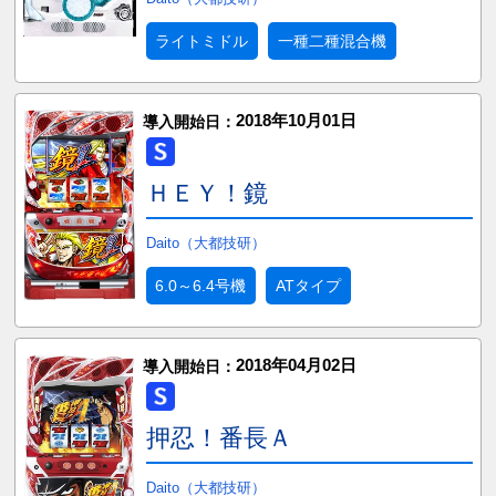
ライトミドル
一種二種混合機
2018年10月01日
導入開始日：
ＨＥＹ！鏡
Daito（大都技研）
6.0～6.4号機
ATタイプ
2018年04月02日
導入開始日：
押忍！番長Ａ
Daito（大都技研）