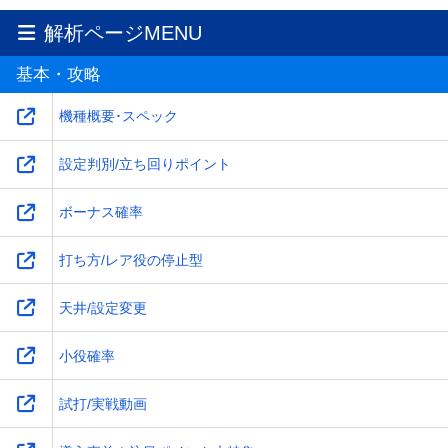
解析ページMENU
基本・攻略
機種概要･スペック
設定判別/立ち回りポイント
ボーナス確率
打ち方/レア役の停止型
天井/設定変更
小役確率
試打/実戦動画