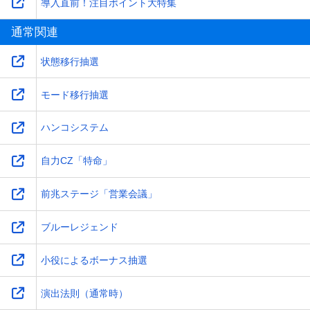
導入直前！注目ポイント大特集
通常関連
状態移行抽選
モード移行抽選
ハンコシステム
自力CZ「特命」
前兆ステージ「営業会議」
ブルーレジェンド
小役によるボーナス抽選
演出法則（通常時）