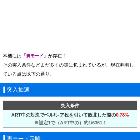
本機には
「裏モード」
が存在！
その突入条件などまだ多くの謎に包まれているが、現在判明し
ている点は以下の通り。
突入抽選
突入条件
ART中の対決でベル/レア役を引いて敗北した際の
0.78%
※設定1で（ART中の）約1/6361.1
裏モード示唆