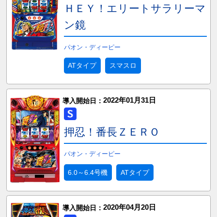
ＨＥＹ！エリートサラリーマ
ン鏡
パオン・ディーピー
ATタイプ
スマスロ
2022年01月31日
導入開始日：
押忍！番長ＺＥＲＯ
パオン・ディーピー
6.0～6.4号機
ATタイプ
2020年04月20日
導入開始日：