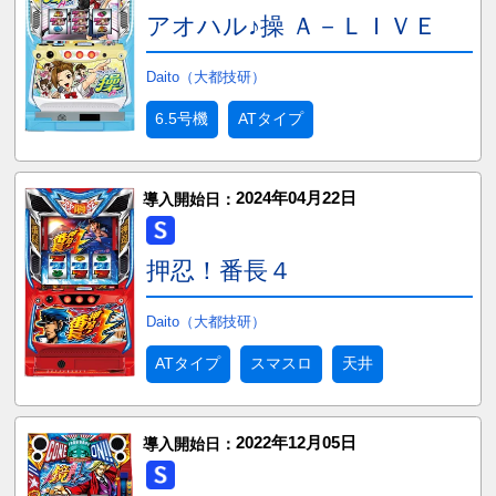
アオハル♪操 Ａ－ＬＩＶＥ
Daito（大都技研）
6.5号機
ATタイプ
2024年04月22日
導入開始日：
押忍！番長４
Daito（大都技研）
ATタイプ
スマスロ
天井
2022年12月05日
導入開始日：