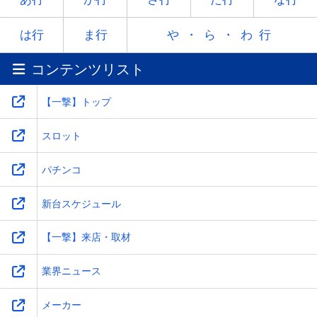
ラ
リ
ル
レ
ロ
は行
ま行
や・ら・わ行
コンテンツリスト
ワ
-
-
-
-
【一撃】トップ
スロット
パチンコ
新台スケジュール
【一撃】来店・取材
業界ニュース
メーカー