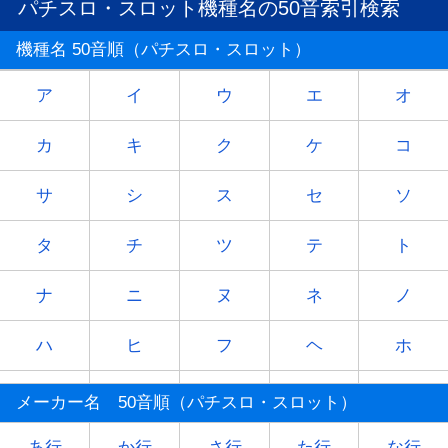
パチスロ・スロット機種名の50音索引検索
機種名 50音順（パチスロ・スロット）
ア
イ
ウ
エ
オ
カ
キ
ク
ケ
コ
サ
シ
ス
セ
ソ
タ
チ
ツ
テ
ト
ナ
ニ
ヌ
ネ
ノ
ハ
ヒ
フ
ヘ
ホ
マ
ミ
ム
メ
モ
メーカー名 50音順（パチスロ・スロット）
ヤ
-
ユ
-
ヨ
あ行
か行
さ行
た行
な行