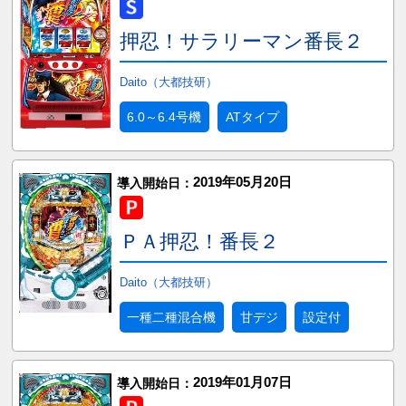
押忍！サラリーマン番長２
Daito（大都技研）
6.0～6.4号機
ATタイプ
2019年05月20日
導入開始日：
ＰＡ押忍！番長２
Daito（大都技研）
一種二種混合機
甘デジ
設定付
2019年01月07日
導入開始日：