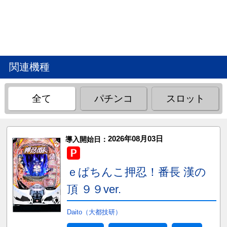
関連機種
全て
パチンコ
スロット
2026年08月03日
導入開始日：
ｅぱちんこ押忍！番長 漢の
頂 ９９ver.
Daito（大都技研）