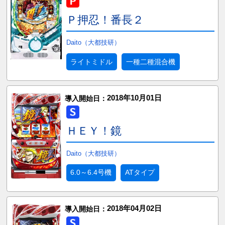
Ｐ押忍！番長２
Daito（大都技研）
ライトミドル
一種二種混合機
2018年10月01日
導入開始日：
ＨＥＹ！鏡
Daito（大都技研）
6.0～6.4号機
ATタイプ
2018年04月02日
導入開始日：