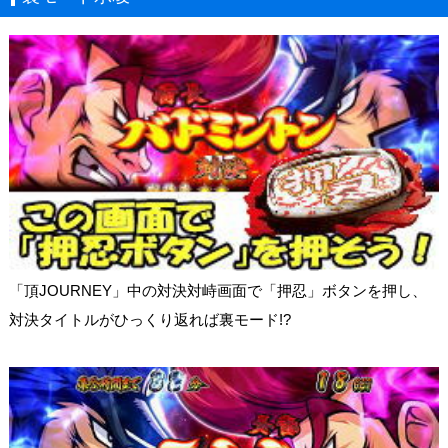
「頂JOURNEY」中の対決対峙画面で「押忍」ボタンを押し、
対決タイトルがひっくり返れば裏モード!?