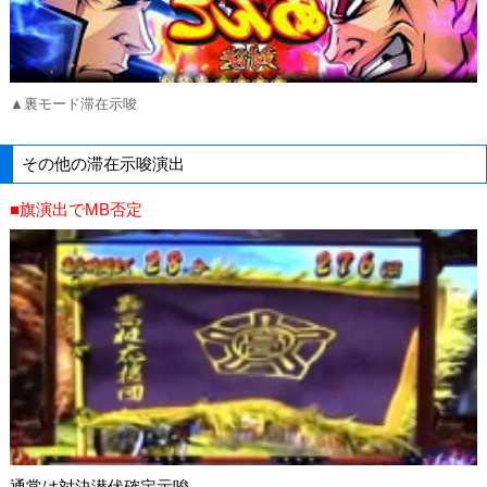
▲裏モード滞在示唆
その他の滞在示唆演出
■旗演出でMB否定
通常は対決潜伏確定示唆