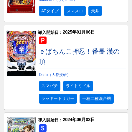
ATタイプ
スマスロ
天井
2025年01月06日
導入開始日：
ｅぱちんこ押忍！番長 漢の
頂
Daito（大都技研）
スマパチ
ライトミドル
ラッキートリガー
一種二種混合機
2024年06月03日
導入開始日：