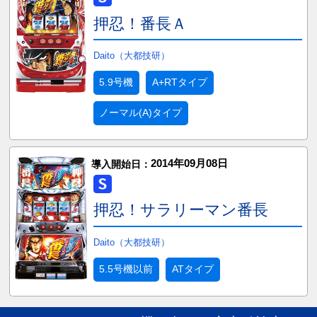
押忍！番長Ａ
Daito（大都技研）
5.9号機
A+RTタイプ
ノーマル(A)タイプ
2014年09月08日
導入開始日：
押忍！サラリーマン番長
Daito（大都技研）
5.5号機以前
ATタイプ