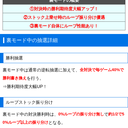
裏モードの概要
①対決時の勝利期待度大幅アップ！
②ストック上乗せ時のループ振り分け優遇
③裏モード自体にループ性能あり！
裏モード中の抽選詳細
勝利抽選
裏モード中は通常の逆転抽選に加えて、
全対決で毎ゲーム40%で
勝利書き換え
を行う。
⇒勝利期待度大幅UP！
ループストック振り分け
裏モード中の対決勝利時は、
0%ループの振り分け無し
で
約1/2で5
0%ループ以上の振り分け
となる。