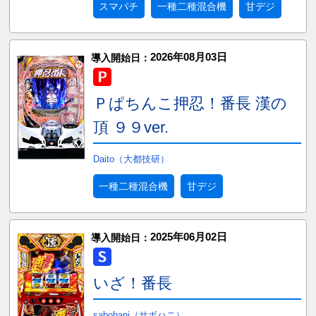
スマパチ
一種二種混合機
甘デジ
2026年08月03日
導入開始日：
Ｐぱちんこ押忍！番長 漢の
頂 ９９ver.
Daito（大都技研）
一種二種混合機
甘デジ
2025年06月02日
導入開始日：
いざ！番長
sabohani（サボハニ）