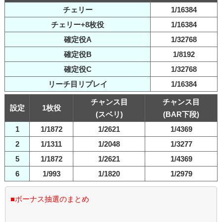
チェリー
1/16384
チェリー+8枚役
1/16384
確定役A
1/32768
確定役B
1/8192
確定役C
1/32768
リーチ目リプレイ
1/16384
チャンス目
チャンス目
設定
1枚役
(スベリ)
(BAR下段)
1
1/1872
1/2621
1/4369
2
1/1311
1/2048
1/3277
5
1/1872
1/2621
1/4369
6
1/993
1/1820
1/2979
■ボーナス抽選のまとめ