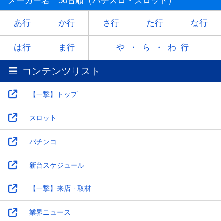
メーカー名 50音順（パチスロ・スロット）
ヤ
-
ユ
-
ヨ
あ行
か行
さ行
た行
な行
ラ
リ
ル
レ
ロ
は行
ま行
や・ら・わ行
コンテンツリスト
ワ
-
-
-
-
【一撃】トップ
スロット
パチンコ
新台スケジュール
【一撃】来店・取材
業界ニュース