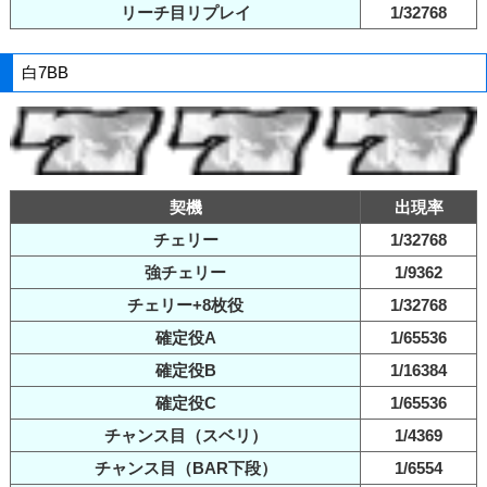
リーチ目リプレイ
1/32768
白7BB
契機
出現率
チェリー
1/32768
強チェリー
1/9362
チェリー+8枚役
1/32768
確定役A
1/65536
確定役B
1/16384
確定役C
1/65536
チャンス目（スベリ）
1/4369
チャンス目（BAR下段）
1/6554