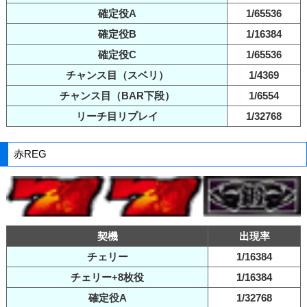
確定役A
1/65536
確定役B
1/16384
確定役C
1/65536
チャンス目（スベリ）
1/4369
チャンス目（BAR下段）
1/6554
リーチ目リプレイ
1/32768
赤REG
契機
出現率
チェリー
1/16384
チェリー+8枚役
1/16384
確定役A
1/32768