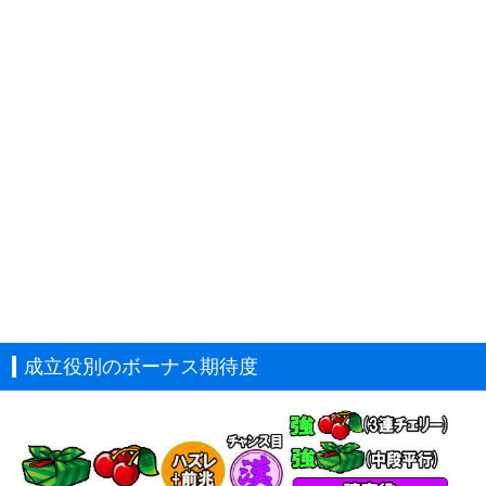
成立役別のボーナス期待度