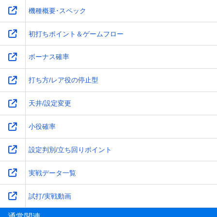
機種概要･スペック
初打ちポイント＆ゲームフロー
ボーナス確率
打ち方/レア役の停止型
天井/設定変更
小役確率
設定判別/立ち回りポイント
実戦データ一覧
試打/実戦動画
通常関連