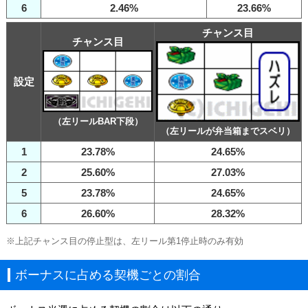
6
2.46%
23.66%
チャンス目
チャンス目
設定
（左リールBAR下段）
（左リールが弁当箱までスベリ）
1
23.78%
24.65%
2
25.60%
27.03%
5
23.78%
24.65%
6
26.60%
28.32%
※上記チャンス目の停止型は、左リール第1停止時のみ有効
ボーナスに占める契機ごとの割合