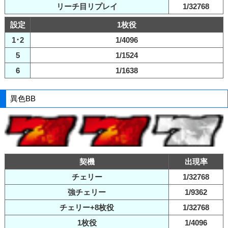
リーチ目リプレイ
1/32768
設定
1枚役
1･2
1/4096
5
1/1524
6
1/1638
異色BB
契機
出現率
チェリー
1/32768
強チェリー
1/9362
チェリー+8枚役
1/32768
1枚役
1/4096