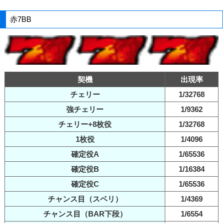
赤7BB
契機
出現率
チェリー
1/32768
強チェリー
1/9362
チェリー+8枚役
1/32768
1枚役
1/4096
確定役A
1/65536
確定役B
1/16384
確定役C
1/65536
チャンス目（スベリ）
1/4369
チャンス目（BAR下段）
1/6554