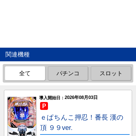
関連機種
全て
パチンコ
スロット
2026年08月03日
導入開始日：
ｅぱちんこ押忍！番長 漢の
頂 ９９ver.