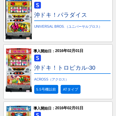
沖ドキ！パラダイス
UNIVERSAL BROS.（ユニバーサルブロス）
2016年02月01日
導入開始日：
沖ドキ！トロピカル-30
ACROSS（アクロス）
5.5号機以前
ATタイプ
2016年02月01日
導入開始日：