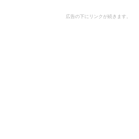
広告の下にリンクが続きます。