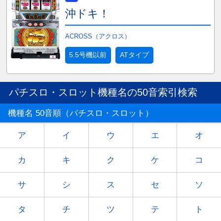
沖ドキ！
ACROSS（アクロス）
5.5号機以前
ATタイプ
パチスロ・スロット機種名の50音索引検索
機種名 50音順（パチスロ・スロット）
ア
イ
ウ
エ
オ
カ
キ
ク
ケ
コ
サ
シ
ス
セ
ソ
タ
チ
ツ
テ
ト