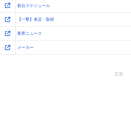
新台スケジュール
【一撃】来店・取材
業界ニュース
メーカー
広告