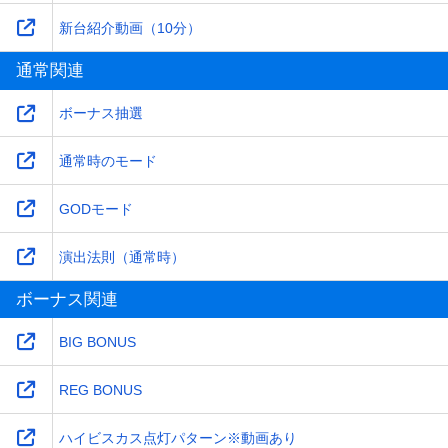
新台紹介動画（10分）
通常関連
ボーナス抽選
通常時のモード
GODモード
演出法則（通常時）
ボーナス関連
BIG BONUS
REG BONUS
ハイビスカス点灯パターン※動画あり