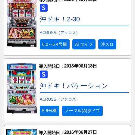
沖ドキ！2-30
ACROSS（アクロス）
6.0～6.4号機
ATタイプ
沖スロ
2018年06月18日
導入開始日：
沖ドキ！バケーション
ACROSS（アクロス）
5.9号機
ノーマル(A)タイプ
2016年06月27日
導入開始日：