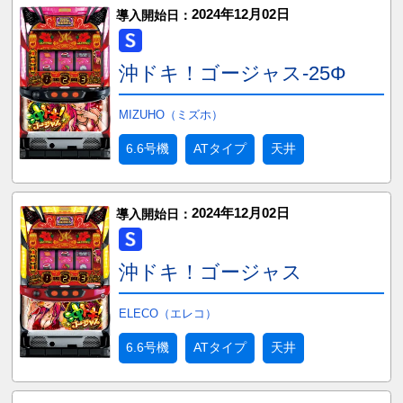
2024年12月02日
導入開始日：
沖ドキ！ゴージャス-25Φ
MIZUHO（ミズホ）
6.6号機
ATタイプ
天井
2024年12月02日
導入開始日：
沖ドキ！ゴージャス
ELECO（エレコ）
6.6号機
ATタイプ
天井