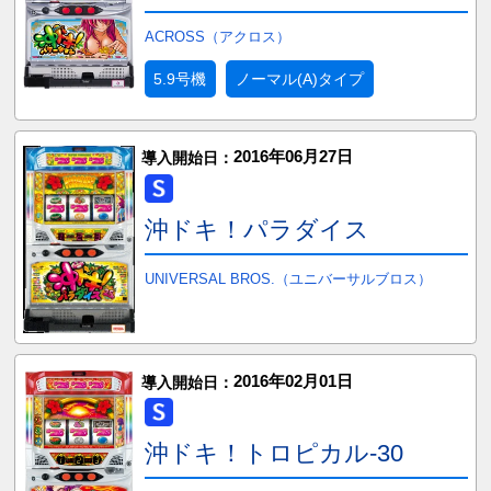
ACROSS（アクロス）
5.9号機
ノーマル(A)タイプ
2016年06月27日
導入開始日：
沖ドキ！パラダイス
UNIVERSAL BROS.（ユニバーサルブロス）
2016年02月01日
導入開始日：
沖ドキ！トロピカル-30