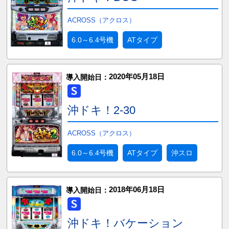
ACROSS（アクロス）
6.0～6.4号機
ATタイプ
2020年05月18日
導入開始日：
沖ドキ！2-30
ACROSS（アクロス）
6.0～6.4号機
ATタイプ
沖スロ
2018年06月18日
導入開始日：
沖ドキ！バケーション