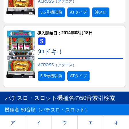
ACROSS（アクロス）
5.5号機以前
ATタイプ
沖スロ
2014年08月18日
導入開始日：
沖ドキ！
ACROSS（アクロス）
5.5号機以前
ATタイプ
パチスロ・スロット機種名の50音索引検索
機種名 50音順（パチスロ・スロット）
ア
イ
ウ
エ
オ