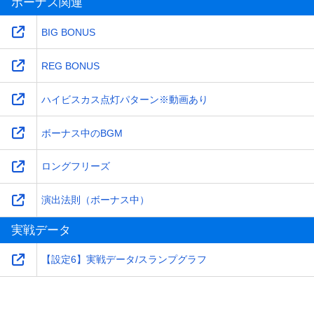
ボーナス関連
BIG BONUS
REG BONUS
ハイビスカス点灯パターン※動画あり
ボーナス中のBGM
ロングフリーズ
演出法則（ボーナス中）
実戦データ
【設定6】実戦データ/スランプグラフ