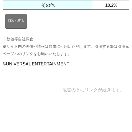
その他
10.2%
目次へ戻る
※数値等自社調査
※サイト内の画像や情報は自由に引用いただけます。引用する際は引用元
ページへのリンクをお願いいたします。
©UNIVERSAL ENTERTAINMENT
広告の下にリンクが続きます。