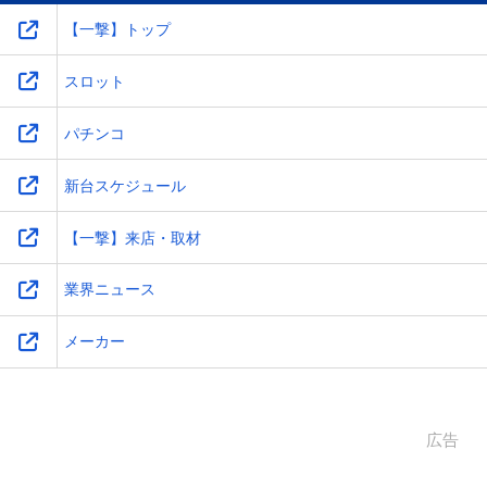
【一撃】トップ
スロット
パチンコ
新台スケジュール
【一撃】来店・取材
業界ニュース
メーカー
広告