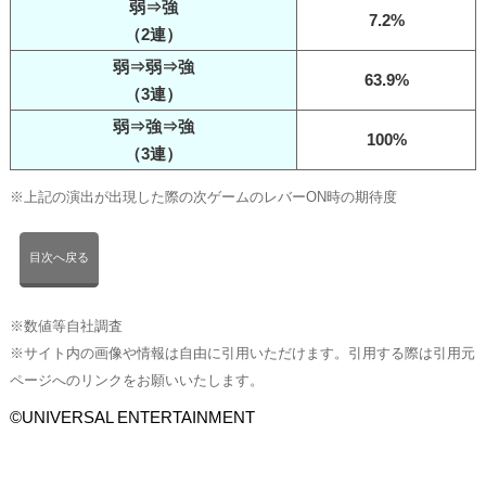
弱⇒強
7.2%
（2連）
弱⇒弱⇒強
63.9%
（3連）
弱⇒強⇒強
100%
（3連）
※上記の演出が出現した際の次ゲームのレバーON時の期待度
目次へ戻る
※数値等自社調査
※サイト内の画像や情報は自由に引用いただけます。引用する際は引用元
ページへのリンクをお願いいたします。
©UNIVERSAL ENTERTAINMENT