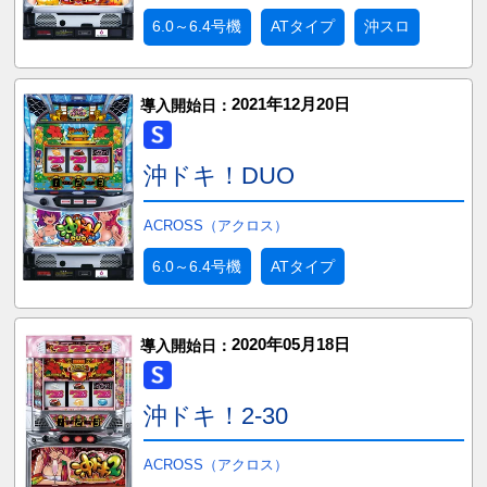
6.0～6.4号機
ATタイプ
沖スロ
2021年12月20日
導入開始日：
沖ドキ！DUO
ACROSS（アクロス）
6.0～6.4号機
ATタイプ
2020年05月18日
導入開始日：
沖ドキ！2-30
ACROSS（アクロス）