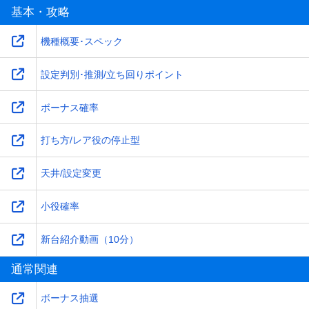
基本・攻略
機種概要･スペック
設定判別･推測/立ち回りポイント
ボーナス確率
打ち方/レア役の停止型
天井/設定変更
小役確率
新台紹介動画（10分）
通常関連
ボーナス抽選