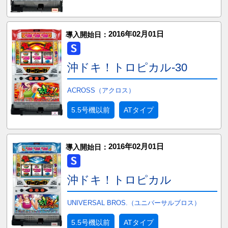
2016年02月01日
導入開始日：
沖ドキ！トロピカル-30
ACROSS（アクロス）
5.5号機以前
ATタイプ
2016年02月01日
導入開始日：
沖ドキ！トロピカル
UNIVERSAL BROS.（ユニバーサルブロス）
5.5号機以前
ATタイプ