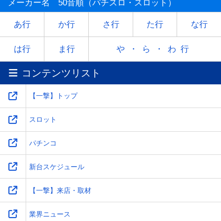
メーカー名 50音順（パチスロ・スロット）
ヤ
-
ユ
-
ヨ
あ行
か行
さ行
た行
な行
ラ
リ
ル
レ
ロ
は行
ま行
や・ら・わ行
コンテンツリスト
ワ
-
-
-
-
【一撃】トップ
スロット
パチンコ
新台スケジュール
【一撃】来店・取材
業界ニュース