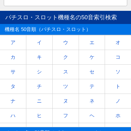
パチスロ・スロット機種名の50音索引検索
機種名 50音順（パチスロ・スロット）
ア
イ
ウ
エ
オ
カ
キ
ク
ケ
コ
サ
シ
ス
セ
ソ
タ
チ
ツ
テ
ト
ナ
ニ
ヌ
ネ
ノ
ハ
ヒ
フ
ヘ
ホ
マ
ミ
ム
メ
モ