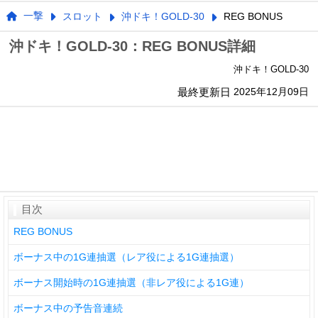
一撃
スロット
沖ドキ！GOLD-30
REG BONUS
沖ドキ！GOLD-30：REG BONUS詳細
沖ドキ！GOLD-30
最終更新日
2025年12月09日
目次
REG BONUS
ボーナス中の1G連抽選（レア役による1G連抽選）
ボーナス開始時の1G連抽選（非レア役による1G連）
ボーナス中の予告音連続