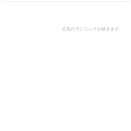
広告の下にリンクが続きます。