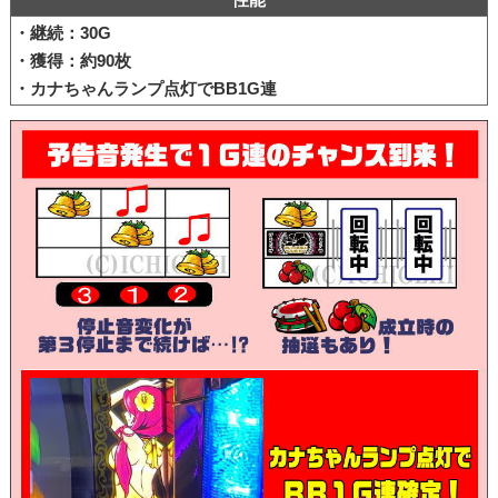
・継続：30G
・獲得：約90枚
・カナちゃんランプ点灯でBB1G連