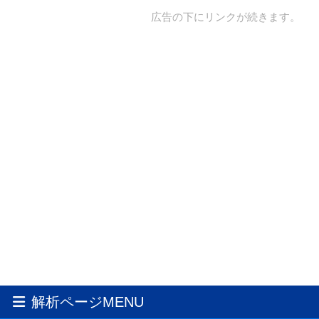
広告の下にリンクが続きます。
解析ページMENU