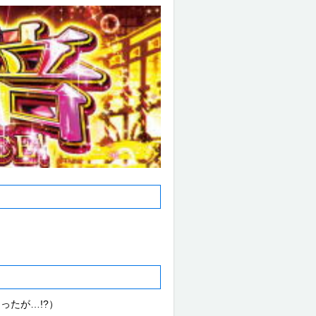
ったが…!?）