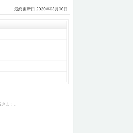
最終更新日
2020年03月06日
続きます。