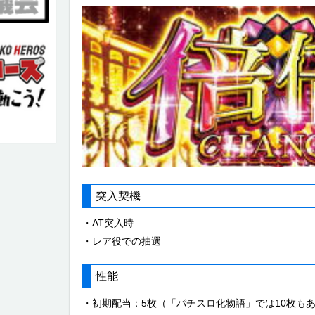
突入契機
・AT突入時
・レア役での抽選
性能
・初期配当：5枚（「パチスロ化物語」では10枚もあ