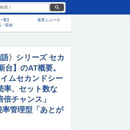
一撃】
業界ニュース
店・取材
物語〉シリーズ セカ
新台】のAT概要。
タイムセカンドシー
続率、セット数な
倍倍チャンス」
継続率管理型「あとが