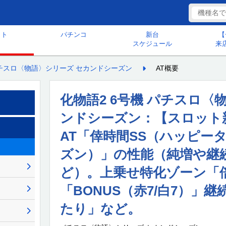
ット
パチンコ
新台
【
スケジュール
来
チスロ〈物語〉シリーズ セカンドシーズン
AT概要
化物語2 6号機 パチスロ〈
ンドシーズン：【スロット
AT「倖時間SS（ハッピー
ズン）」の性能（純増や継
ど）。上乗せ特化ゾーン「
「BONUS（赤7/白7）」
たり」など。