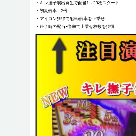
・キレ撫子演出発生で配当1～20枚スタート
・初期倍率：2倍
・アイコン獲得で配当/倍率を上乗せ
・終了時の配当×倍率で上乗せ枚数を獲得