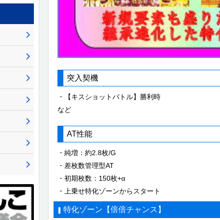
突入契機
・【キスショットバトル】勝利時
など
AT性能
・純増：約2.8枚/G
・差枚数管理型AT
・初期枚数：150枚+α
・上乗せ特化ゾーンからスタート
特化ゾーン【倍倍チャンス】