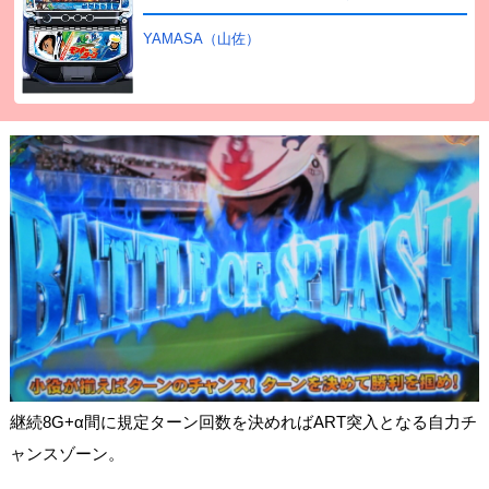
YAMASA（山佐）
継続8G+α間に規定ターン回数を決めればART突入となる自力チ
ャンスゾーン。