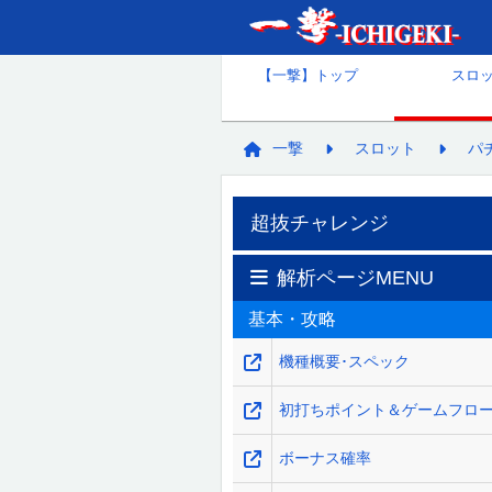
【一撃】トップ
スロ
一撃
スロット
パ
超抜チャレンジ
解析ページMENU
基本・攻略
機種概要･スペック
初打ちポイント＆ゲームフロ
ボーナス確率