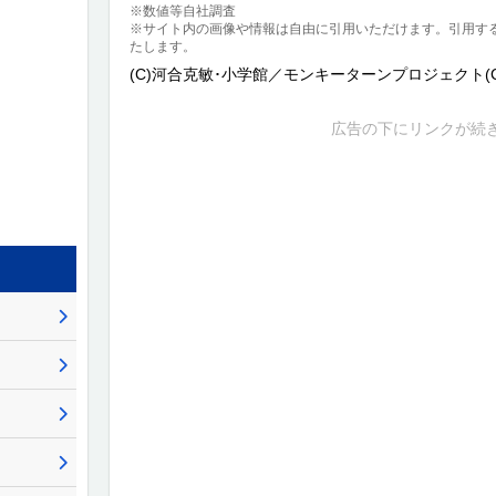
※数値等自社調査
※サイト内の画像や情報は自由に引用いただけます。引用す
たします。
(C)河合克敏･小学館／モンキーターンプロジェクト(C)
広告の下にリンクが続