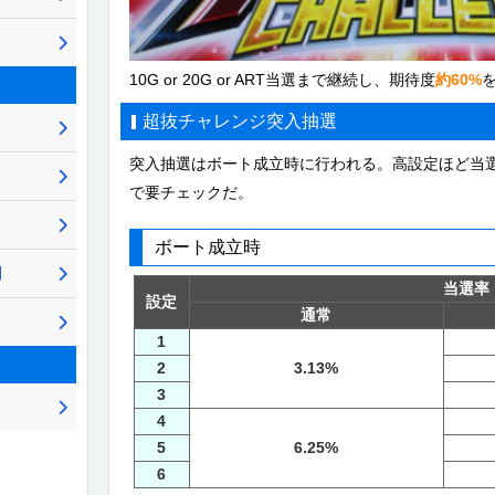
10G or 20G or ART当選まで継続し、期待度
約60%
超抜チャレンジ突入抽選
突入抽選はボート成立時に行われる。高設定ほど当
で要チェックだ。
ボート成立時
則
当選率
設定
通常
1
2
3.13%
3
4
5
6.25%
6