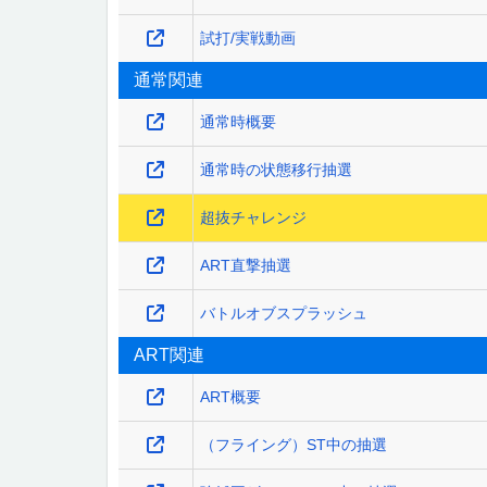
試打/実戦動画
通常関連
通常時概要
通常時の状態移行抽選
超抜チャレンジ
ART直撃抽選
バトルオブスプラッシュ
ART関連
ART概要
（フライング）ST中の抽選