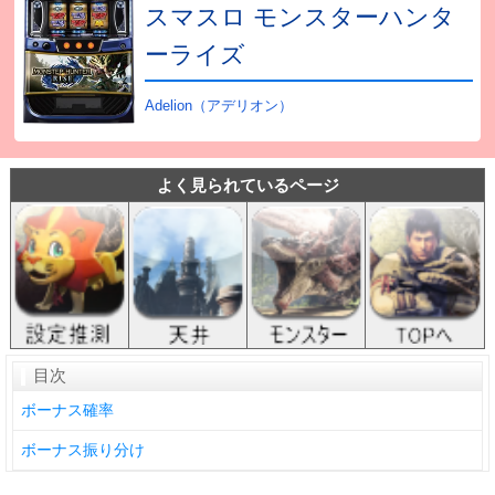
スマスロ モンスターハンタ
ーライズ
Adelion（アデリオン）
よく見られているページ
目次
ボーナス確率
ボーナス振り分け