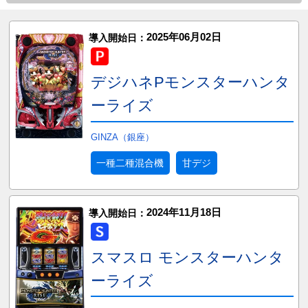
2025年06月02日
導入開始日：
デジハネPモンスターハンタ
ーライズ
GINZA（銀座）
一種二種混合機
甘デジ
2024年11月18日
導入開始日：
スマスロ モンスターハンタ
ーライズ