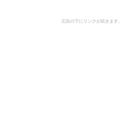
広告の下にリンクが続きます。