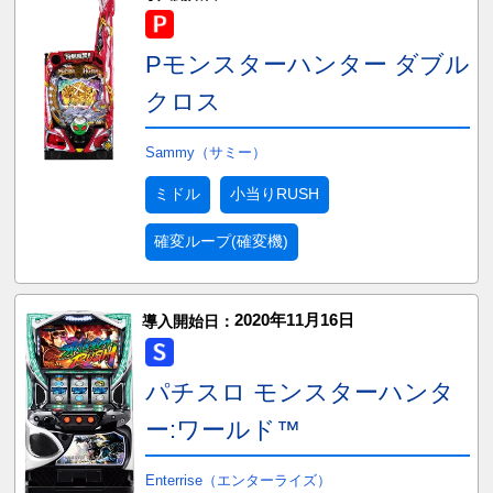
Pモンスターハンター ダブル
クロス
Sammy（サミー）
ミドル
小当りRUSH
確変ループ(確変機)
2020年11月16日
導入開始日：
パチスロ モンスターハンタ
ー:ワールド™
Enterrise（エンターライズ）