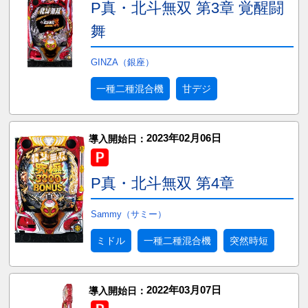
P真・北斗無双 第3章 覚醒闘
舞
GINZA（銀座）
一種二種混合機
甘デジ
2023年02月06日
導入開始日：
P真・北斗無双 第4章
Sammy（サミー）
ミドル
一種二種混合機
突然時短
2022年03月07日
導入開始日：