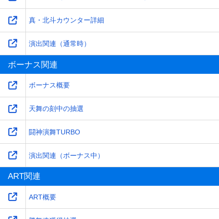
真・北斗カウンター詳細
演出関連（通常時）
ボーナス関連
ボーナス概要
天舞の刻中の抽選
闘神演舞TURBO
演出関連（ボーナス中）
ART関連
ART概要