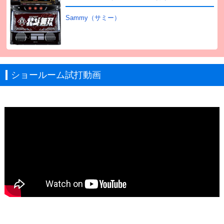
Sammy（サミー）
ショールーム試打動画