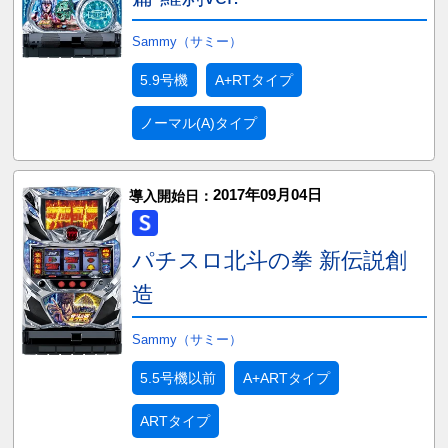
Sammy（サミー）
5.9号機
A+RTタイプ
ノーマル(A)タイプ
2017年09月04日
導入開始日：
パチスロ北斗の拳 新伝説創
造
Sammy（サミー）
5.5号機以前
A+ARTタイプ
ARTタイプ