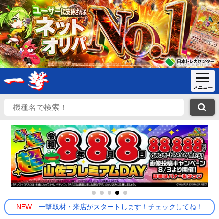
NEW
一撃取材・来店がスタートします！チェックしてね！