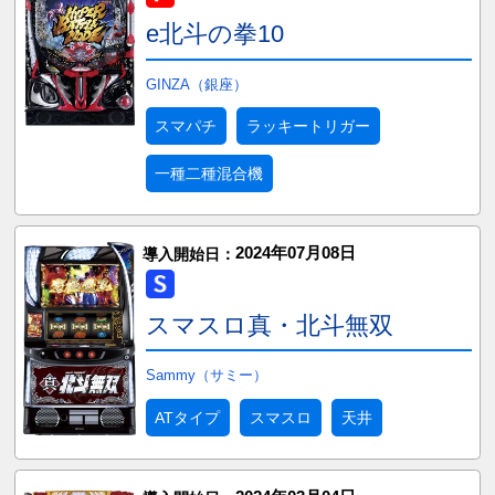
e北斗の拳10
GINZA（銀座）
スマパチ
ラッキートリガー
一種二種混合機
2024年07月08日
導入開始日：
スマスロ真・北斗無双
Sammy（サミー）
ATタイプ
スマスロ
天井