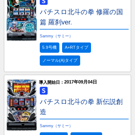
パチスロ北斗の拳 修羅の国
篇 羅刹ver.
Sammy（サミー）
5.9号機
A+RTタイプ
ノーマル(A)タイプ
2017年09月04日
導入開始日：
パチスロ北斗の拳 新伝説創
造
Sammy（サミー）