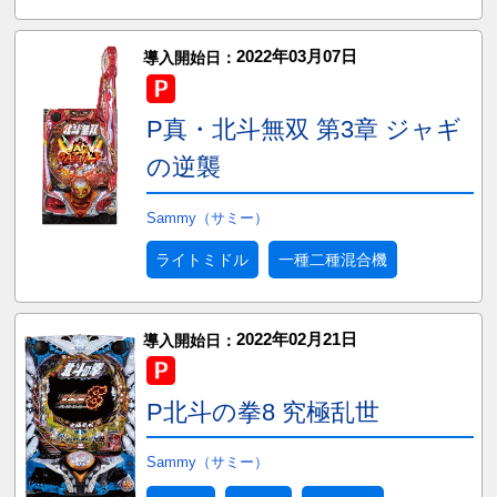
2022年03月07日
導入開始日：
P真・北斗無双 第3章 ジャギ
の逆襲
Sammy（サミー）
ライトミドル
一種二種混合機
2022年02月21日
導入開始日：
P北斗の拳8 究極乱世
Sammy（サミー）