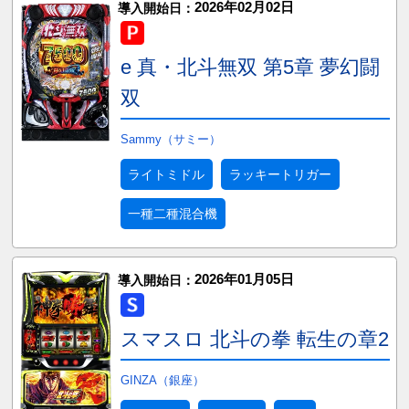
2026年02月02日
導入開始日：
e 真・北斗無双 第5章 夢幻闘
双
Sammy（サミー）
ライトミドル
ラッキートリガー
一種二種混合機
2026年01月05日
導入開始日：
スマスロ 北斗の拳 転生の章2
GINZA（銀座）