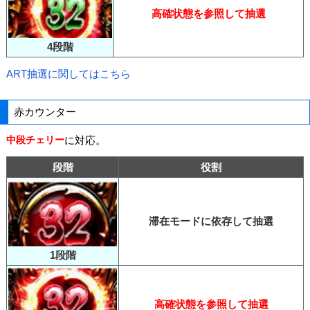
高確状態を参照して抽選
4段階
ART抽選に関してはこちら
赤カウンター
中段チェリー
に対応。
段階
役割
滞在モードに依存して抽選
1段階
高確状態を参照して抽選