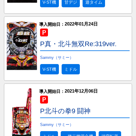
V-ST機
甘デジ
遊タイム
2022年01月24日
導入開始日：
P真・北斗無双Re:319ver.
Sammy（サミー）
V-ST機
ミドル
2021年12月06日
導入開始日：
P北斗の拳9 闘神
Sammy（サミー）