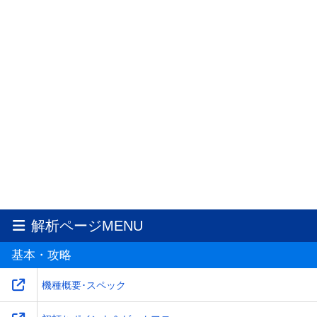
解析ページMENU
基本・攻略
機種概要･スペック