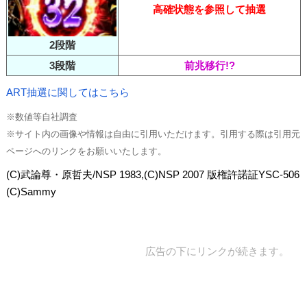
高確状態を参照して抽選
2段階
3段階
前兆移行!?
ART抽選に関してはこちら
※数値等自社調査
※サイト内の画像や情報は自由に引用いただけます。引用する際は引用元
ページへのリンクをお願いいたします。
(C)武論尊・原哲夫/NSP 1983,(C)NSP 2007 版権許諾証YSC-506
(C)Sammy
広告の下にリンクが続きます。