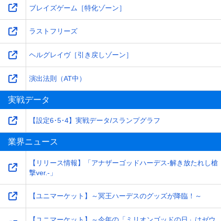
ブレイズゲーム［特化ゾーン］
ラストフリーズ
ヘルグレイヴ［引き戻しゾーン］
演出法則（AT中）
実戦データ
【設定6･5･4】実戦データ/スランプグラフ
業界ニュース
【リリース情報】「アナザーゴッドハーデス-解き放たれし槍
撃ver.-」
【ユニマーケット】～冥王ハーデスのグッズが降臨！～
【ユニマーケット】～今年の「ミリオンゴッドの日」はゼウ