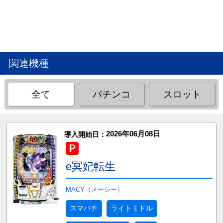
関連機種
全て
パチンコ
スロット
2026年06月08日
導入開始日：
e冥妃転生
MACY（メーシー）
スマパチ
ライトミドル