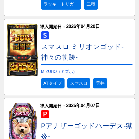
ラッキートリガー
二種
2026年04月20日
導入開始日：
スマスロ ミリオンゴッド-
神々の軌跡-
MIZUHO（ミズホ）
ATタイプ
スマスロ
天井
2025年04月07日
導入開始日：
Pアナザーゴッドハーデス-獄
炎-