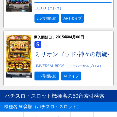
ELECO（エレコ）
5.5号機以前
ARTタイプ
2015年04月06日
導入開始日：
ミリオンゴッド-神々の凱旋-
UNIVERSAL BROS.（ユニバーサルブロス）
5.5号機以前
ATタイプ
パチスロ・スロット機種名の50音索引検索
機種名 50音順（パチスロ・スロット）