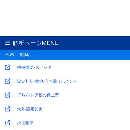
解析ページMENU
基本・攻略
機種概要･スペック
設定判別･推測/立ち回りポイント
打ち方/レア役の停止型
天井/設定変更
小役確率