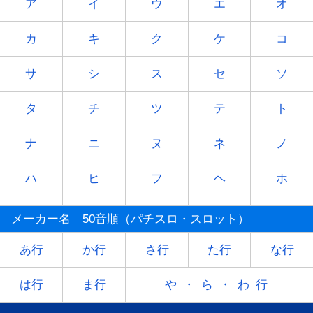
ア
イ
ウ
エ
オ
カ
キ
ク
ケ
コ
サ
シ
ス
セ
ソ
タ
チ
ツ
テ
ト
ナ
ニ
ヌ
ネ
ノ
ハ
ヒ
フ
ヘ
ホ
マ
ミ
ム
メ
モ
メーカー名 50音順（パチスロ・スロット）
ヤ
-
ユ
-
ヨ
あ行
か行
さ行
た行
な行
ラ
リ
ル
レ
ロ
は行
ま行
や・ら・わ行