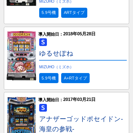
MIZUHO（ミズホ）
5.9号機
ARTタイプ
2018年05月28日
導入開始日：
ゆるせぽね
MIZUHO（ミズホ）
5.9号機
A+RTタイプ
2017年03月21日
導入開始日：
アナザーゴッドポセイドン-
海皇の参戦-