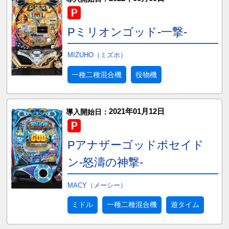
Pミリオンゴッド-一撃-
MIZUHO（ミズホ）
一種二種混合機
役物機
2021年01月12日
導入開始日：
Pアナザーゴッドポセイド
ン-怒濤の神撃-
MACY（メーシー）
ミドル
一種二種混合機
遊タイム