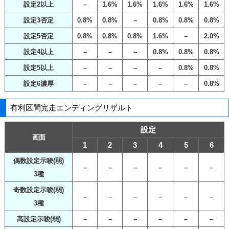
設定2以上
–
1.6%
1.6%
1.6%
1.6%
1.6%
設定3否定
0.8%
0.8%
–
0.8%
0.8%
0.8%
設定5否定
0.8%
0.8%
0.8%
1.6%
–
2.0%
設定4以上
–
–
–
0.8%
0.8%
0.8%
設定5以上
–
–
–
–
0.8%
0.8%
設定6濃厚
–
–
–
–
–
0.8%
有利区間完走エンディングリザルト
設定
画面
1
2
3
4
5
6
偶数設定示唆(弱)
–
–
–
–
–
–
3種
奇数設定示唆(弱)
–
–
–
–
–
–
3種
高設定示唆(弱)
–
–
–
–
–
–