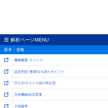
解析ページMENU
基本・攻略
機種概要･スペック
設定判別･推測/立ち回りポイント
打ち方/チャンス役の停止型
天井機能/設定変更
小役確率