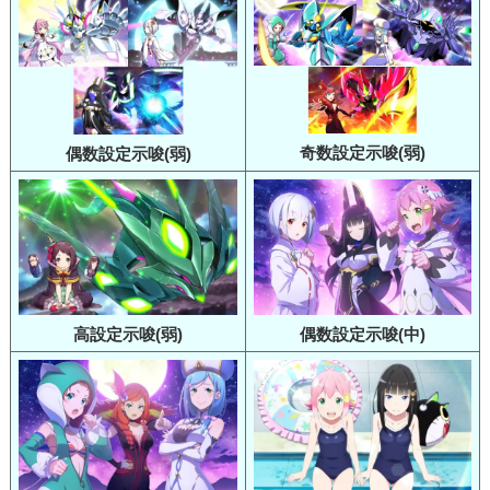
奇数設定示唆(弱)
偶数設定示唆(弱)
偶数設定示唆(中)
高設定示唆(弱)