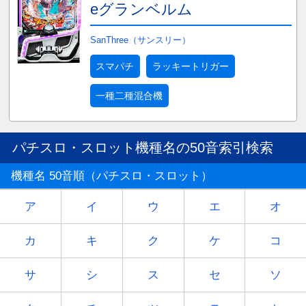
eグランベルム
SanThree（サンスリー）
スマパチ
ラッキートリガー
一種二種混合機
パチスロ・スロット機種名の50音索引検索
機種名 50音順（パチスロ・スロット）
ア
イ
ウ
エ
オ
カ
キ
ク
ケ
コ
サ
シ
ス
セ
ソ