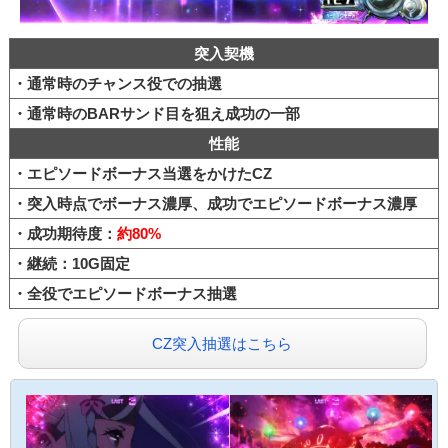
突入契機
・通常時のチャンス役での抽選
・通常時のBARサンド目を狙え成功の一部
性能
・エピソードボーナス当選をかけたCZ
・突入時点でボーナス濃厚、成功でエピソードボーナス濃厚
・成功期待度：
約80%
・継続：10G固定
・全役でエピソードボーナス抽選
CZ突入抽選はこちら