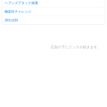
ヘブンズアタック抽選
極楽目チャレンジ
演出法則
広告の下にリンクが続きます。