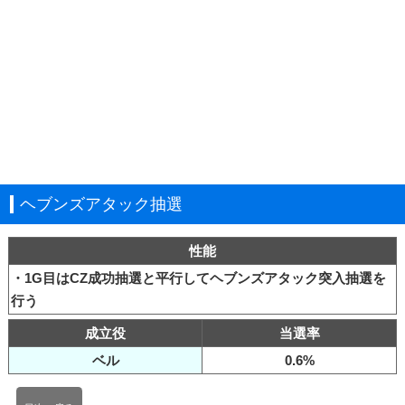
ヘブンズアタック抽選
性能
・1G目はCZ成功抽選と平行してヘブンズアタック突入抽選を
行う
成立役
当選率
ベル
0.6%