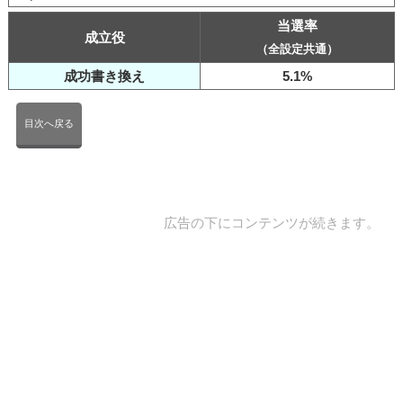
当選率
成立役
（全設定共通）
成功書き換え
5.1%
目次へ戻る
広告の下にコンテンツが続きます。