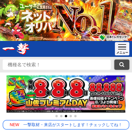
NEW
一撃取材・来店がスタートします！チェックしてね！