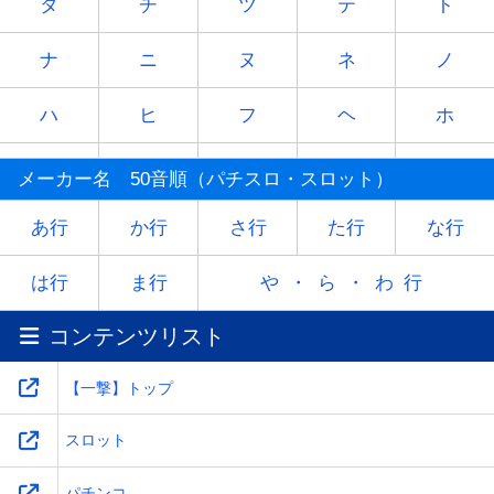
タ
チ
ツ
テ
ト
ナ
ニ
ヌ
ネ
ノ
ハ
ヒ
フ
ヘ
ホ
マ
ミ
ム
メ
モ
メーカー名 50音順（パチスロ・スロット）
ヤ
-
ユ
-
ヨ
あ行
か行
さ行
た行
な行
ラ
リ
ル
レ
ロ
は行
ま行
や・ら・わ行
コンテンツリスト
ワ
-
-
-
-
【一撃】トップ
スロット
パチンコ