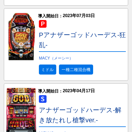
2023年07月03日
導入開始日：
Pアナザーゴッドハーデス-狂
乱-
MACY（メーシー）
ミドル
一種二種混合機
2023年04月17日
導入開始日：
アナザーゴッドハーデス-解
き放たれし槍撃ver.-