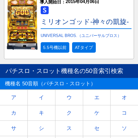
2015年04月06日
導入開始日：
ミリオンゴッド-神々の凱旋-
UNIVERSAL BROS.（ユニバーサルブロス）
5.5号機以前
ATタイプ
パチスロ・スロット機種名の50音索引検索
機種名 50音順（パチスロ・スロット）
ア
イ
ウ
エ
オ
カ
キ
ク
ケ
コ
サ
シ
ス
セ
ソ