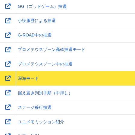
GG（ゴッドゲーム）抽選
小役履歴による抽選
G-ROAD中の抽選
プロメテウスゾーン高確抽選モード
プロメテウスゾーン中の抽選
深海モード
据え置き判別手順（中押し）
ステージ移行抽選
ユニメモミッション紹介