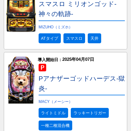
スマスロ ミリオンゴッド-
神々の軌跡-
MIZUHO（ミズホ）
ATタイプ
スマスロ
天井
2025年04月07日
導入開始日：
Pアナザーゴッドハーデス-獄
炎-
MACY（メーシー）
ライトミドル
ラッキートリガー
一種二種混合機