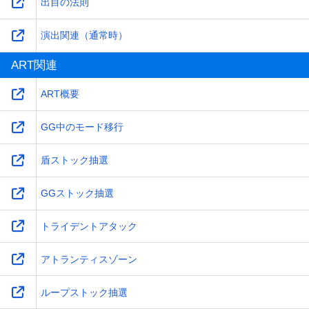
出目の法則
演出関連（通常時）
ART関連
ART概要
GG中のモード移行
盾ストック抽選
GGストック抽選
トライデントアタック
アトランティスゾーン
ループストック抽選