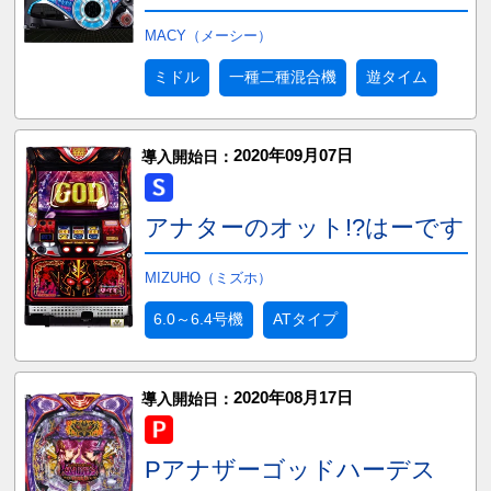
MACY（メーシー）
ミドル
一種二種混合機
遊タイム
2020年09月07日
導入開始日：
アナターのオット!?はーです
MIZUHO（ミズホ）
6.0～6.4号機
ATタイプ
2020年08月17日
導入開始日：
Pアナザーゴッドハーデス