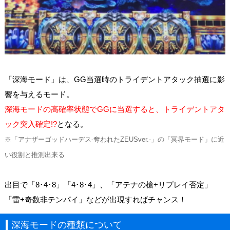
「深海モード」は、GG当選時のトライデントアタック抽選に影
響を与えるモード。
深海モードの高確率状態でGGに当選すると、トライデントアタ
ック突入確定!?
となる。
※「アナザーゴッドハーデス-奪われたZEUSver.-」の「冥界モード」に近
い役割と推測出来る
出目で「8･4･8」「4･8･4」、「アテナの槍+リプレイ否定」
「雷+奇数非テンパイ」などが出現すればチャンス！
深海モードの種類について