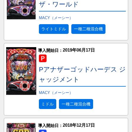
ザ・ワールド
MACY（メーシー）
ライトミドル
一種二種混合機
2019年06月17日
導入開始日：
Pアナザーゴッドハーデス ジ
ャッジメント
MACY（メーシー）
ミドル
一種二種混合機
2018年12月17日
導入開始日：