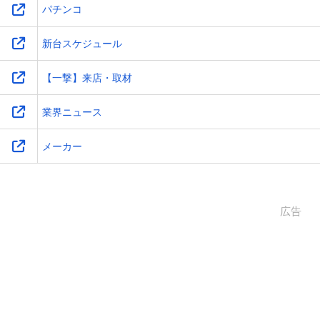
パチンコ
新台スケジュール
【一撃】来店・取材
業界ニュース
メーカー
広告