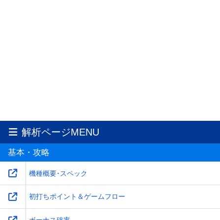
解析ページMENU
基本・攻略
機種概要･スペック
初打ちポイント＆ゲームフロー