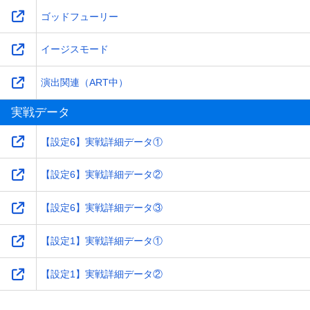
ゴッドフューリー
イージスモード
演出関連（ART中）
実戦データ
【設定6】実戦詳細データ①
【設定6】実戦詳細データ②
【設定6】実戦詳細データ③
【設定1】実戦詳細データ①
【設定1】実戦詳細データ②