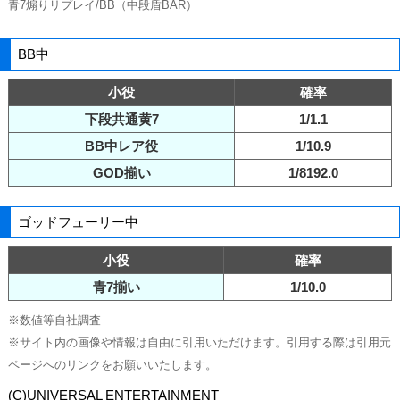
青7煽りリプレイ/BB（中段盾BAR）
BB中
小役
確率
下段共通黄7
1/1.1
BB中レア役
1/10.9
GOD揃い
1/8192.0
ゴッドフューリー中
小役
確率
青7揃い
1/10.0
※数値等自社調査
※サイト内の画像や情報は自由に引用いただけます。引用する際は引用元
ページへのリンクをお願いいたします。
(C)UNIVERSAL ENTERTAINMENT