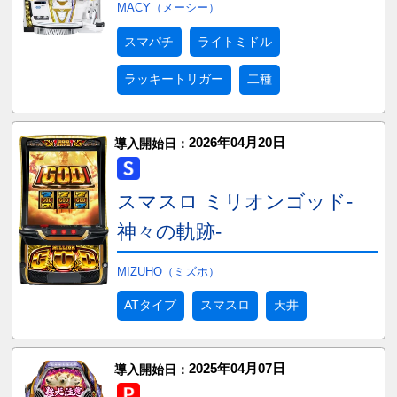
MACY（メーシー）
スマパチ
ライトミドル
ラッキートリガー
二種
2026年04月20日
導入開始日：
スマスロ ミリオンゴッド-
神々の軌跡-
MIZUHO（ミズホ）
ATタイプ
スマスロ
天井
2025年04月07日
導入開始日：