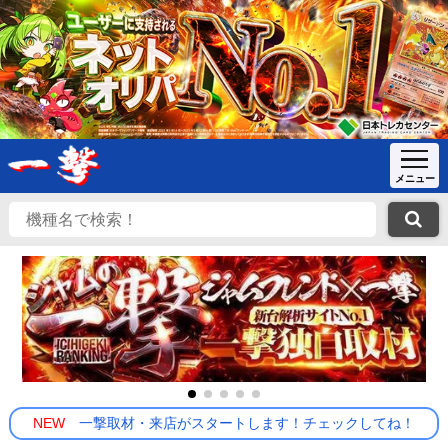
NEW
一撃取材・来店がスタートします！チェックしてね！