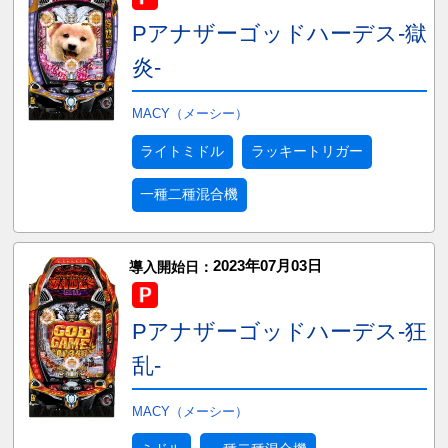
Pアナザーゴッドハーデス-獄
炎-
MACY（メーシー）
ライトミドル
ラッキートリガー
一種二種混合機
2023年07月03日
導入開始日：
Pアナザーゴッドハーデス-狂
乱-
MACY（メーシー）