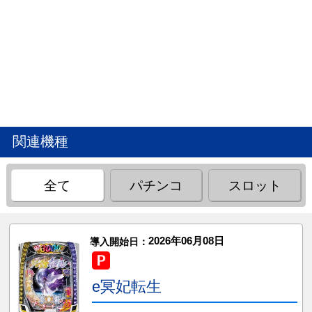
関連機種
全て
パチンコ
スロット
2026年06月08日
導入開始日：
e冥妃転生