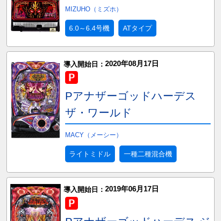
MIZUHO（ミズホ）
6.0～6.4号機
ATタイプ
2020年08月17日
導入開始日：
Pアナザーゴッドハーデス
ザ・ワールド
MACY（メーシー）
ライトミドル
一種二種混合機
2019年06月17日
導入開始日：