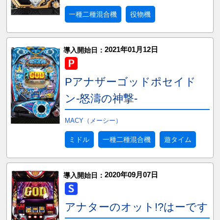
一種二種混合機
役物機
2021年01月12日
導入開始日：
Pアナザーゴッドポセイド
ン-怒濤の神撃-
MACY（メーシー）
ミドル
一種二種混合機
遊タイム
2020年09月07日
導入開始日：
アナターのオット!?はーです