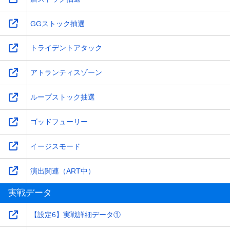
GGストック抽選
トライデントアタック
アトランティスゾーン
ループストック抽選
ゴッドフューリー
イージスモード
演出関連（ART中）
実戦データ
【設定6】実戦詳細データ①