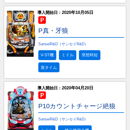
2020年10月05日
導入開始日：
P真・牙狼
SanseiR&D（サンセイR&D）
V-ST機
ミドル
突然時短
遊タイム
2020年04月20日
導入開始日：
P10カウントチャージ絶狼
SanseiR&D（サンセイR&D）