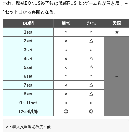
われ、魔戒BONUS終了後は魔戒RUSHのゲーム数が巻き戻し＋
1セット目から再開となる。
BB間
通常
ﾁｬﾝｽ
天国
1set
○
○
★
2set
×
△
3set
○
○
4set
×
△
5set
×
△
6set
○
○
–
7set
×
△
8set
×
△
9～11set
○
○
12set以降
◎
◎
×：轟大炎当選期待度：低