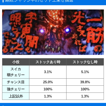
継続ジャッジ中のセット上乗せ抽選
小役
ストックあり時
ストックなし時
スイカ
3.1%
5.1%
弱チェリー
チャンス目
25.0%
39.8%
強チェリー
100%
100%
上記以外
1.3%
1.3%