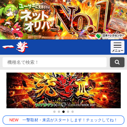
NEW
一撃取材・来店がスタートします！チェックしてね！