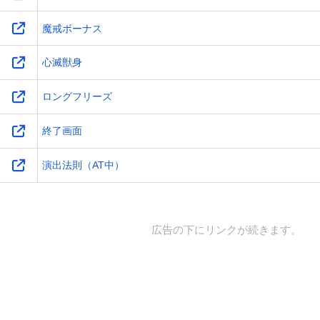
魔戒ボーナス
心滅獣身
ロングフリーズ
終了画面
演出法則（AT中）
広告の下にリンクが続きます。