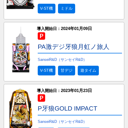
V-ST機
ミドル
2024年01月09日
導入開始日：
PA激デジ牙狼月虹ノ旅人
SanseiR&D（サンセイR&D）
V-ST機
甘デジ
遊タイム
2023年01月23日
導入開始日：
P牙狼GOLD IMPACT
SanseiR&D（サンセイR&D）