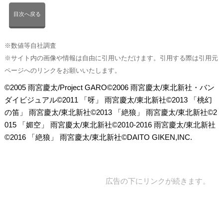
目次へ戻る
※数値等自社調査
※サイト内の画像や情報は自由に引用いただけます。引用する際は引用元
ページへのリンクをお願いいたします。
©2005 雨宮慶太/Project GARO©2006 雨宮慶太/東北新社・バン
ダイビジュアル©2011 「呀」 雨宮慶太/東北新社©2013 「桃幻
の笛」 雨宮慶太/東北新社©2013 「絶狼」 雨宮慶太/東北新社©2
015 「媚空」 雨宮慶太/東北新社©2010-2016 雨宮慶太/東北新社
©2016 「絶狼」 雨宮慶太/東北新社©DAITO GIKEN,INC.
広告の下にリンクが続きます。