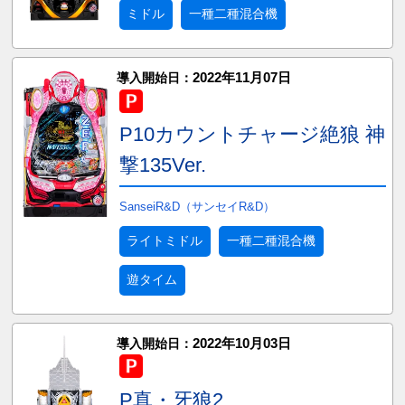
ミドル
一種二種混合機
2022年11月07日
導入開始日：
P10カウントチャージ絶狼 神
撃135Ver.
SanseiR&D（サンセイR&D）
ライトミドル
一種二種混合機
遊タイム
2022年10月03日
導入開始日：
P真・牙狼2