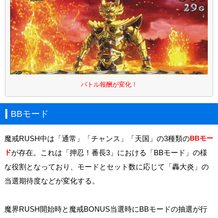
バトル報酬が変化！
BBモード
魔戒RUSH中は「通常」「チャンス」「天国」の3種類の
BBモー
ド
が存在。これは「押忍！番長3」における「BBモード」の様
な役割となっており、モードとセット数に応じて「轟大炎」の
当選期待度などが変化する。
魔界RUSH開始時と魔戒BONUS当選時にBBモードの抽選が行