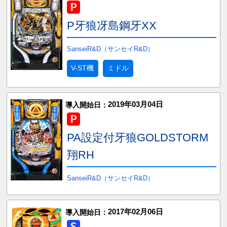
P牙狼冴島鋼牙XX
SanseiR&D（サンセイR&D）
V-ST機
ミドル
2019年03月04日
導入開始日：
PA設定付牙狼GOLDSTORM
翔RH
SanseiR&D（サンセイR&D）
2017年02月06日
導入開始日：