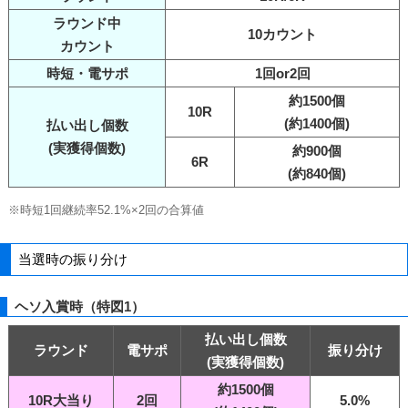
ラウンド中
10カウント
カウント
時短・電サポ
1回or2回
約1500個
10R
(約1400個)
払い出し個数
(実獲得個数)
約900個
6R
(約840個)
※時短1回継続率52.1%×2回の合算値
当選時の振り分け
ヘソ入賞時（特図1）
払い出し個数
ラウンド
電サポ
振り分け
(実獲得個数)
約1500個
10R大当り
2回
5.0%