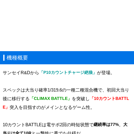
機種概要
サンセイR&Dから
「P10カウントチャージ絶狼」
が登場。
スペックは大当り確率1/319.6の一種二種混合機で、初回大当り
後に移行する
「CLIMAX BATTLE」
を突破し
「10カウントBATTL
E」
突入を目指すのがメインとなるゲーム性。
10カウントBATTLEは電サポ2回の時短状態で
継続率は77%
。
大
当りは全て10R
と一撃性に秀でた仕様だ。