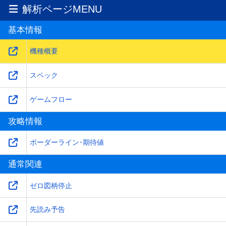
2025-12-10
解析ページMENU
スペックを更新！
基本情報
2020-12-02
機種概要を更新！
機種概要
スペック
ゲームフロー
攻略情報
ボーダーライン･期待値
通常関連
ゼロ図柄停止
先読み予告