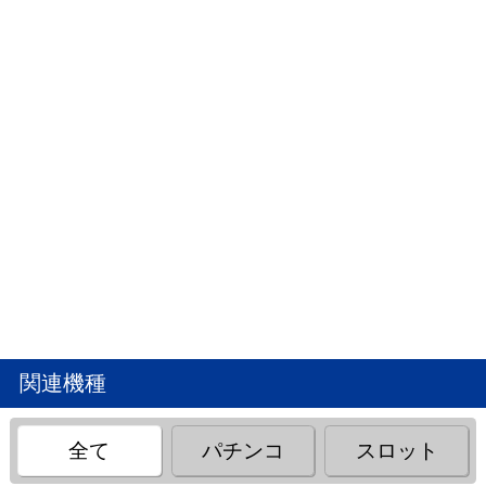
関連機種
全て
パチンコ
スロット