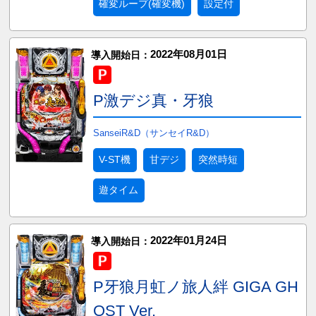
確変ループ(確変機)
設定付
2022年08月01日
導入開始日：
P激デジ真・牙狼
SanseiR&D（サンセイR&D）
V-ST機
甘デジ
突然時短
遊タイム
2022年01月24日
導入開始日：
P牙狼月虹ノ旅人絆 GIGA GH
OST Ver.