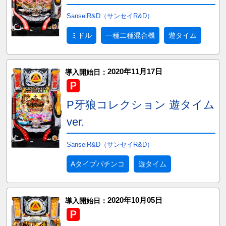
SanseiR&D（サンセイR&D）
ミドル
一種二種混合機
遊タイム
2020年11月17日
導入開始日：
P牙狼コレクション 遊タイム
ver.
SanseiR&D（サンセイR&D）
Aタイプパチンコ
遊タイム
2020年10月05日
導入開始日：