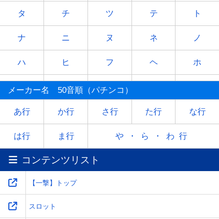
タ
チ
ツ
テ
ト
ナ
ニ
ヌ
ネ
ノ
ハ
ヒ
フ
ヘ
ホ
マ
ミ
ム
メ
モ
メーカー名 50音順（パチンコ）
ヤ
-
ユ
-
ヨ
あ行
か行
さ行
た行
な行
ラ
リ
ル
レ
ロ
は行
ま行
や・ら・わ行
コンテンツリスト
ワ
-
-
-
-
【一撃】トップ
スロット