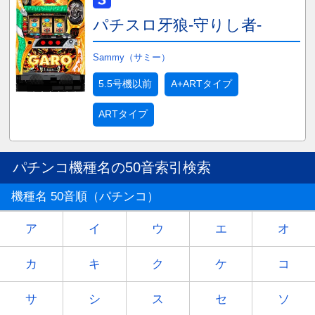
パチスロ牙狼‐守りし者‐
Sammy（サミー）
5.5号機以前
A+ARTタイプ
ARTタイプ
パチンコ機種名の50音索引検索
機種名 50音順（パチンコ）
ア
イ
ウ
エ
オ
カ
キ
ク
ケ
コ
サ
シ
ス
セ
ソ