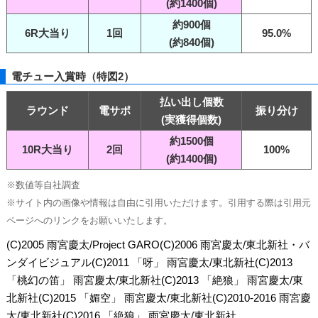
(約1400個)
約900個
6R大当り
1回
95.0%
(約840個)
電チュー入賞時（特図2）
払い出し個数
ラウンド
電サポ
振り分け
(実獲得個数)
約1500個
10R大当り
2回
100%
(約1400個)
※数値等自社調査
※サイト内の画像や情報は自由に引用いただけます。引用する際は引用元
ページへのリンクをお願いいたします。
(C)2005 雨宮慶太/Project GARO(C)2006 雨宮慶太/東北新社・バ
ンダイビジュアル(C)2011 「呀」 雨宮慶太/東北新社(C)2013
「桃幻の笛」 雨宮慶太/東北新社(C)2013 「絶狼」 雨宮慶太/東
北新社(C)2015 「媚空」 雨宮慶太/東北新社(C)2010-2016 雨宮慶
太/東北新社(C)2016 「絶狼」 雨宮慶太/東北新社