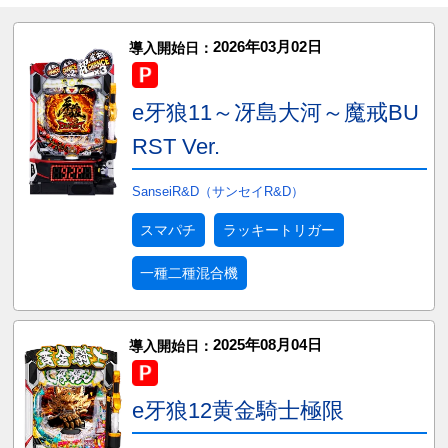
2026年03月02日
導入開始日：
e牙狼11～冴島大河～魔戒BU
RST Ver.
SanseiR&D（サンセイR&D）
スマパチ
ラッキートリガー
一種二種混合機
2025年08月04日
導入開始日：
e牙狼12黄金騎士極限