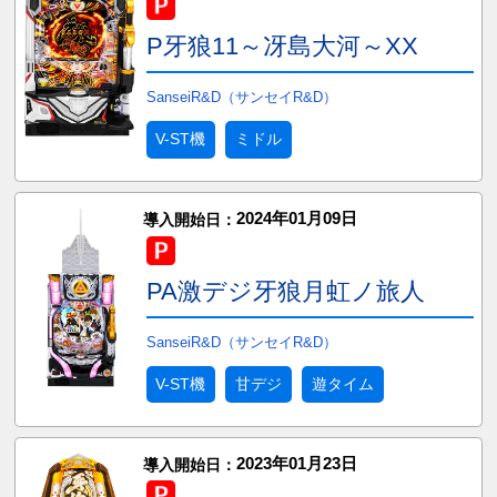
P牙狼11～冴島大河～XX
SanseiR&D（サンセイR&D）
V-ST機
ミドル
2024年01月09日
導入開始日：
PA激デジ牙狼月虹ノ旅人
SanseiR&D（サンセイR&D）
V-ST機
甘デジ
遊タイム
2023年01月23日
導入開始日：