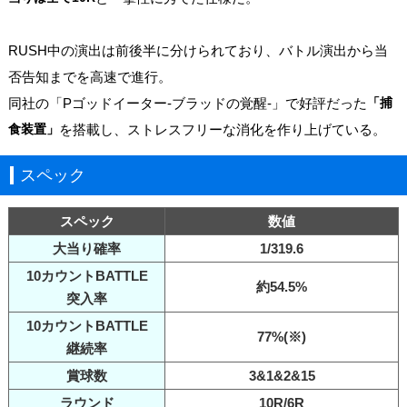
RUSH中の演出は前後半に分けられており、バトル演出から当
否告知までを高速で進行。
同社の「Pゴッドイーター-ブラッドの覚醒-」で好評だった
「捕
食装置」
を搭載し、ストレスフリーな消化を作り上げている。
スペック
スペック
数値
大当り確率
1/319.6
10カウントBATTLE
約54.5%
突入率
10カウントBATTLE
77%(※)
継続率
賞球数
3&1&2&15
ラウンド
10R/6R