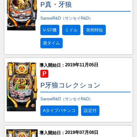
P真・牙狼
SanseiR&D（サンセイR&D）
V-ST機
ミドル
突然時短
遊タイム
2019年11月05日
導入開始日：
P牙狼コレクション
SanseiR&D（サンセイR&D）
Aタイプパチンコ
設定付
2019年07月08日
導入開始日：