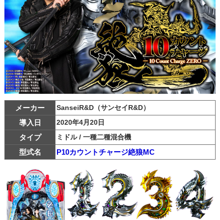
メーカー
SanseiR&D（サンセイR&D）
導入日
2020年4月20日
タイプ
ミドル / 一種二種混合機
型式名
P10カウントチャージ絶狼MC