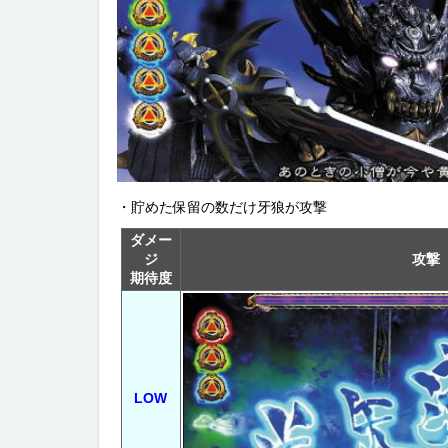
・貯めた保留の数だけ牙狼が攻撃
ダメー
ジ
攻撃
期待度
LOW