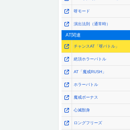
呀モード
演出法則（通常時）
AT関連
チャンスAT「呀バトル」
絶頂ホラーバトル
AT「魔戒RUSH」
ホラーバトル
魔戒ボーナス
心滅獣身
ロングフリーズ