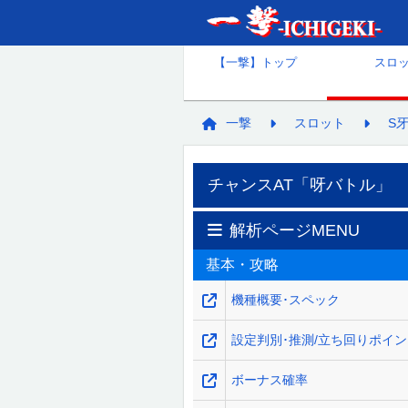
【一撃】トップ
スロ
一撃
スロット
S
チャンスAT「呀バトル」
解析ページMENU
基本・攻略
機種概要･スペック
設定判別･推測/立ち回りポイ
ボーナス確率