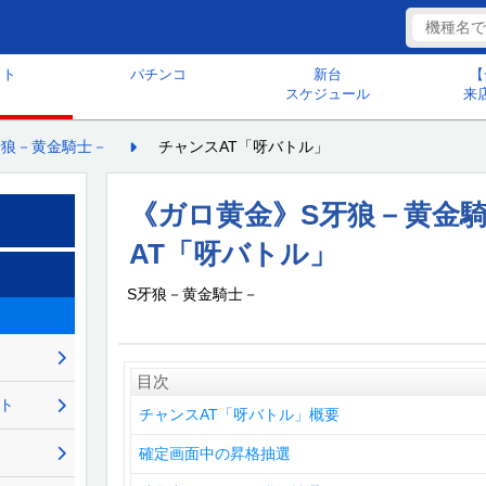
ット
パチンコ
新台
【
スケジュール
来
牙狼－黄金騎士－
チャンスAT「呀バトル」
《ガロ黄金》S牙狼－黄金
AT「呀バトル」
S牙狼－黄金騎士－
目次
ント
チャンスAT「呀バトル」概要
確定画面中の昇格抽選