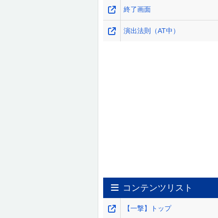
終了画面
演出法則（AT中）
コンテンツリスト
【一撃】トップ