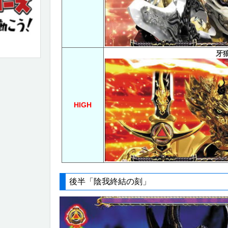
牙
HIGH
後半「陰我終結の刻」