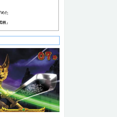
貯めた
図柄」