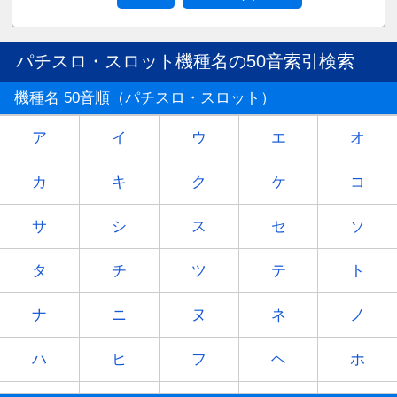
パチスロ・スロット機種名の50音索引検索
機種名 50音順（パチスロ・スロット）
ア
イ
ウ
エ
オ
カ
キ
ク
ケ
コ
サ
シ
ス
セ
ソ
タ
チ
ツ
テ
ト
ナ
ニ
ヌ
ネ
ノ
ハ
ヒ
フ
ヘ
ホ