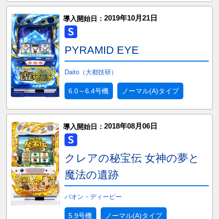
2019年10月21日
導入開始日：
PYRAMID EYE
Daito（大都技研）
6.0～6.4号機
ノーマル(A)タイプ
2018年08月06日
導入開始日：
クレアの秘宝伝 女神の夢と
魔法の遺跡
パオン・ディーピー
5.9号機
ノーマル(A)タイプ