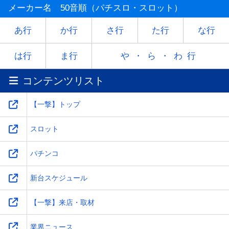
マ
ミ
ム
メ
モ
メーカー名 50音順（パチスロ・スロット）
ヤ
-
ユ
-
ヨ
あ行
か行
さ行
た行
な行
ラ
リ
ル
レ
ロ
は行
ま行
や・ら・わ行
コンテンツリスト
ワ
-
-
-
-
【一撃】トップ
スロット
パチンコ
新台スケジュール
【一撃】来店・取材
業界ニュース