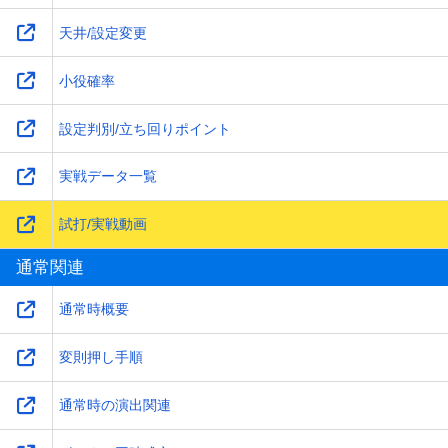
天井/設定変更
小役確率
設定判別/立ち回りポイント
実戦データ一覧
試打/実戦動画
通常関連
通常時概要
変則押し手順
通常時の演出関連