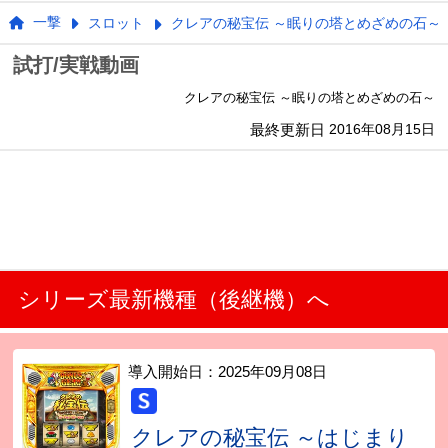
一撃
スロット
クレアの秘宝伝 ～眠りの塔とめざめの石～
試打/実戦動画
クレアの秘宝伝 ～眠りの塔とめざめの石～
最終更新日
2016年08月15日
シリーズ最新機種（後継機）へ
導入開始日：
2025年09月08日
クレアの秘宝伝 ～はじまり