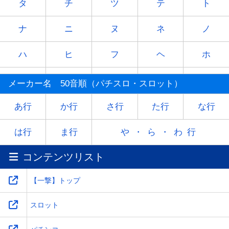
タ
チ
ツ
テ
ト
ナ
ニ
ヌ
ネ
ノ
ハ
ヒ
フ
ヘ
ホ
マ
ミ
ム
メ
モ
メーカー名 50音順（パチスロ・スロット）
ヤ
-
ユ
-
ヨ
あ行
か行
さ行
た行
な行
ラ
リ
ル
レ
ロ
は行
ま行
や・ら・わ行
コンテンツリスト
ワ
-
-
-
-
【一撃】トップ
スロット