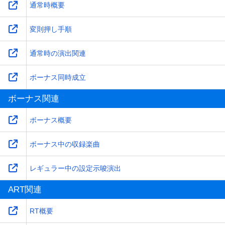
通常時概要
変則押し手順
通常時の演出関連
ボーナス同時成立
ボーナス関連
ボーナス概要
ボーナス中の収録楽曲
レギュラー中の設定示唆演出
ART関連
RT概要