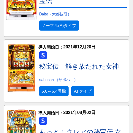
宝伝
Daito（大都技研）
ノーマル(A)タイプ
2021年12月20日
導入開始日：
秘宝伝 解き放たれた女神
sabohani（サボハニ）
6.0～6.4号機
ATタイプ
2021年08月02日
導入開始日：
もっと！クレアの秘宝伝 女