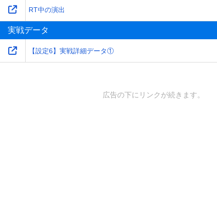
RT中の演出
実戦データ
【設定6】実戦詳細データ①
広告の下にリンクが続きます。