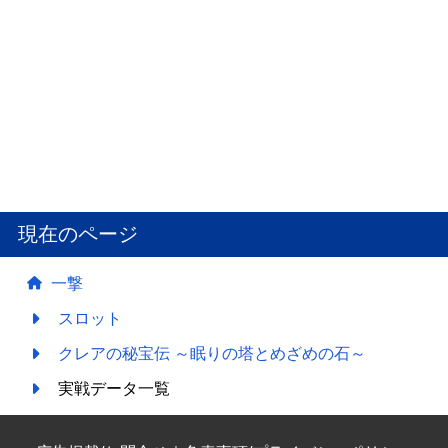
現在のページ
一撃
スロット
クレアの秘宝伝 ～眠りの塔とめざめの石～
実戦データ一覧