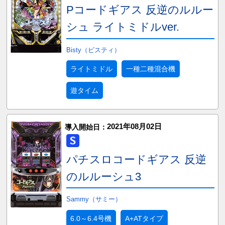
Pコードギアス 反逆のルルー
シュ ライトミドルver.
Bisty（ビスティ）
ライトミドル
一種二種混合機
遊タイム
2021年08月02日
導入開始日：
パチスロコードギアス 反逆
のルルーシュ3
Sammy（サミー）
6.0～6.4号機
A+ATタイプ