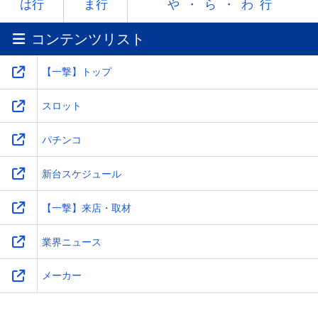
ラ
リ
ル
レ
ロ
は行
ま行
や・ら・わ行
コンテンツリスト
ワ
-
-
-
-
【一撃】トップ
スロット
パチンコ
新台スケジュール
【一撃】来店・取材
業界ニュース
メーカー