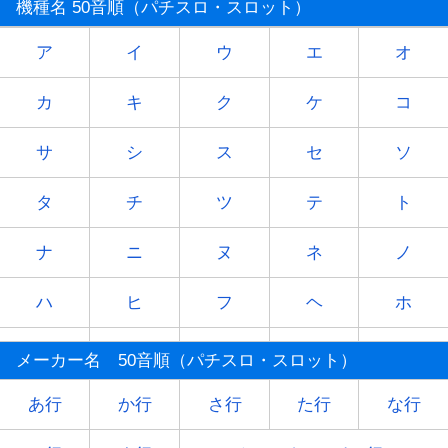
機種名 50音順（パチスロ・スロット）
ア
イ
ウ
エ
オ
カ
キ
ク
ケ
コ
サ
シ
ス
セ
ソ
タ
チ
ツ
テ
ト
ナ
ニ
ヌ
ネ
ノ
ハ
ヒ
フ
ヘ
ホ
マ
ミ
ム
メ
モ
メーカー名 50音順（パチスロ・スロット）
ヤ
-
ユ
-
ヨ
あ行
か行
さ行
た行
な行