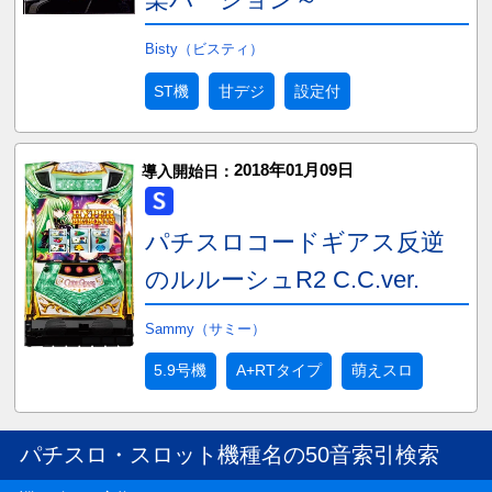
Bisty（ビスティ）
ST機
甘デジ
設定付
2018年01月09日
導入開始日：
パチスロコードギアス反逆
のルルーシュR2 C.C.ver.
Sammy（サミー）
5.9号機
A+RTタイプ
萌えスロ
パチスロ・スロット機種名の50音索引検索