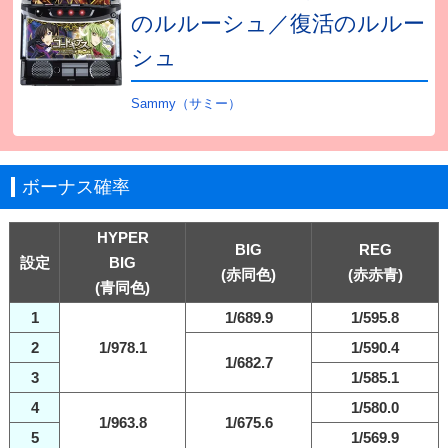
のルルーシュ／復活のルルー
シュ
Sammy（サミー）
ボーナス確率
HYPER
BIG
REG
設定
BIG
(赤同色)
(赤赤青)
(青同色)
1
1/689.9
1/595.8
2
1/978.1
1/590.4
1/682.7
3
1/585.1
4
1/580.0
1/963.8
1/675.6
5
1/569.9