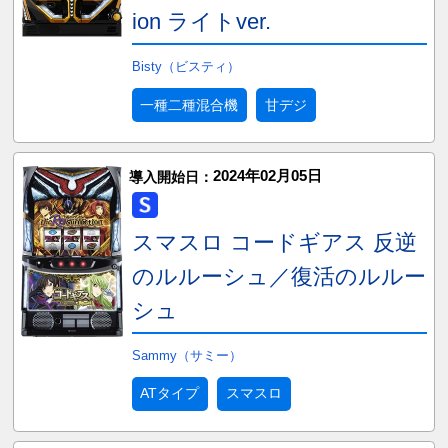
ion ライトver.
Bisty（ビスティ）
一種二種混合機
甘デジ
2024年02月05日
導入開始日：
スマスロ コードギアス 反逆
のルルーシュ／復活のルルー
シュ
Sammy（サミー）
ATタイプ
スマスロ