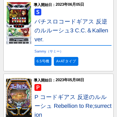
2023年06月05日
導入開始日：
パチスロコードギアス 反逆
のルルーシュ3 C.C.＆Kallen
ver.
Sammy（サミー）
6.5号機
A+ATタイプ
2023年05月08日
導入開始日：
P コードギアス 反逆のルル
ーシュ Rebellion to Re;surrect
ion