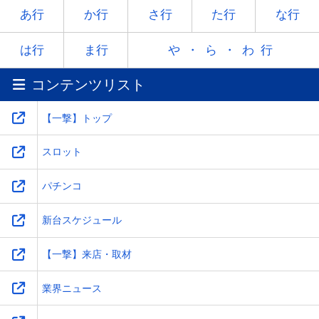
ヤ
-
ユ
-
ヨ
あ行
か行
さ行
た行
な行
ラ
リ
ル
レ
ロ
は行
ま行
や・ら・わ行
コンテンツリスト
ワ
-
-
-
-
【一撃】トップ
スロット
パチンコ
新台スケジュール
【一撃】来店・取材
業界ニュース