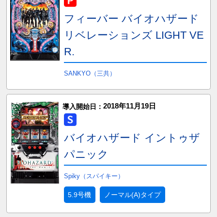
フィーバー バイオハザード
リベレーションズ LIGHT VE
R.
SANKYO（三共）
2018年11月19日
導入開始日：
バイオハザード イントゥザ
パニック
Spiky（スパイキー）
5.9号機
ノーマル(A)タイプ