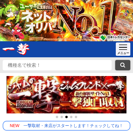
NEW
一撃取材・来店がスタートします！チェックしてね！