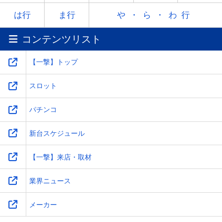
ラ
リ
ル
レ
ロ
は行
ま行
や・ら・わ行
コンテンツリスト
ワ
-
-
-
-
【一撃】トップ
スロット
パチンコ
新台スケジュール
【一撃】来店・取材
業界ニュース
メーカー