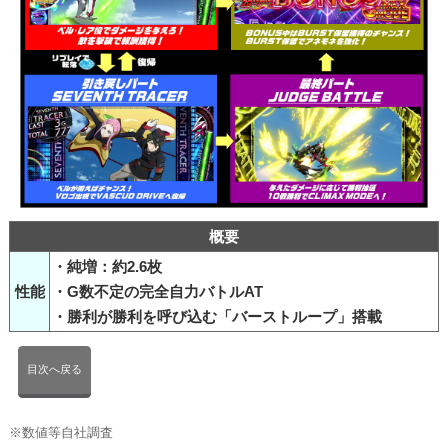
概要
・純増：約2.6枚
性能
・G数不定の完全自力バトルAT
・勝利が勝利を呼び込む「バーストループ」搭載
目次へ戻る
※数値等自社調査