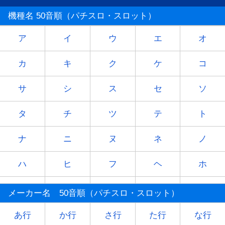
機種名 50音順（パチスロ・スロット）
ア
イ
ウ
エ
オ
カ
キ
ク
ケ
コ
サ
シ
ス
セ
ソ
タ
チ
ツ
テ
ト
ナ
ニ
ヌ
ネ
ノ
ハ
ヒ
フ
ヘ
ホ
マ
ミ
ム
メ
モ
メーカー名 50音順（パチスロ・スロット）
ヤ
-
ユ
-
ヨ
あ行
か行
さ行
た行
な行