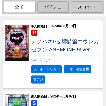
全て
パチンコ
スロット
2024年08月19日
導入開始日：
デジハネP交響詩篇エウレカ
セブン ANEMONE 99ver.
Sammy（サミー）
ラッキートリガー
一種二種混合機
甘デジ
2024年05月07日
導入開始日：