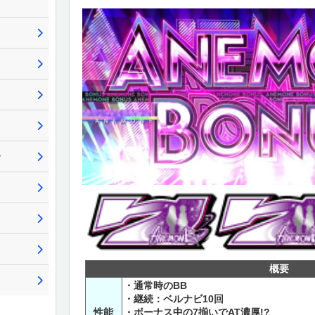
ー
概要
・通常時のBB
・継続：ベルナビ10回
性能
・ボーナス中の7揃いでAT濃厚!?