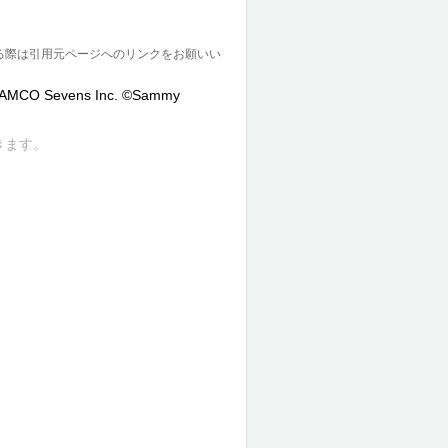
る際は引用元ページへのリンクをお願いい
AMCO Sevens Inc. ©Sammy
きます。