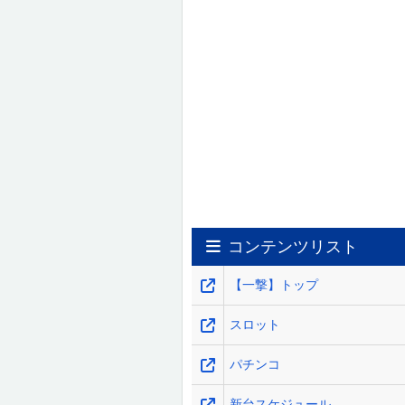
コンテンツリスト
【一撃】トップ
スロット
パチンコ
新台スケジュール