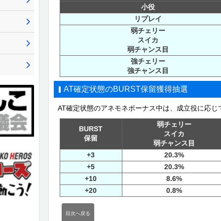
小役
リプレイ
弱チェリー
スイカ
弱チャンス目
強チェリー
強チャンス目
AT確定状態のBURST保留獲得抽選
AT確定状態のアネモネボーナス中は、成立役に応じて
弱チェリー
BURST
スイカ
保留
弱チャンス目
+3
20.3%
+5
20.3%
+10
8.6%
+20
0.8%
目次へ戻る