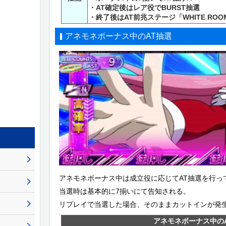
・AT確定後はレア役でBURST抽選
・終了後はAT前兆ステージ「WHITE ROO
アネモネボーナス中のAT抽選
アネモネボーナス中は成立役に応じてAT抽選を行っ
当選時は基本的に7揃いにて告知される。
リプレイで当選した場合、そのままカットインが発
アネモネボーナス中の