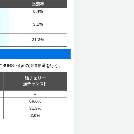
当選率
0.4%
3.1%
31.3%
BURST保留の獲得抽選を行う。
強チェリー
強チャンス目
–
66.8%
31.3%
2.0%