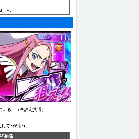
M」へ
ている。（全設定共通）
生して7が揃う。
AT抽選