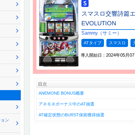
スマスロ交響詩篇エウ
EVOLUTION
Sammy（サミー）
ATタイプ
スマスロ
2024年05月0
導入開始日：
目次
ANEMONE BONUS概要
アネモネボーナス中のAT抽選
AT確定状態のBURST保留獲得抽選
ション