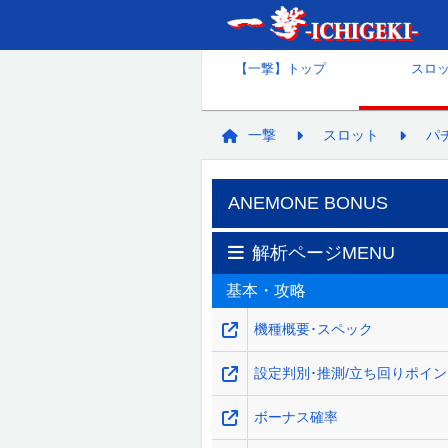
【一撃】トップ
スロ
一撃
スロット
パチ
ANEMONE BONUS
解析ページMENU
基本・攻略
機種概要･スペック
設定判別･推測/立ち回りポイ
ボーナス確率