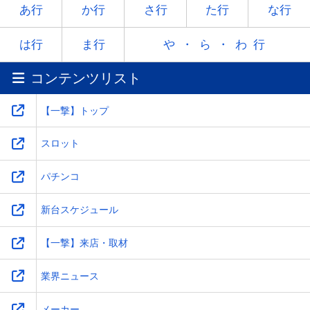
ヤ
-
ユ
-
ヨ
あ行
か行
さ行
た行
な行
ラ
リ
ル
レ
ロ
は行
ま行
や・ら・わ行
コンテンツリスト
ワ
-
-
-
-
【一撃】トップ
スロット
パチンコ
新台スケジュール
【一撃】来店・取材
業界ニュース
メーカー