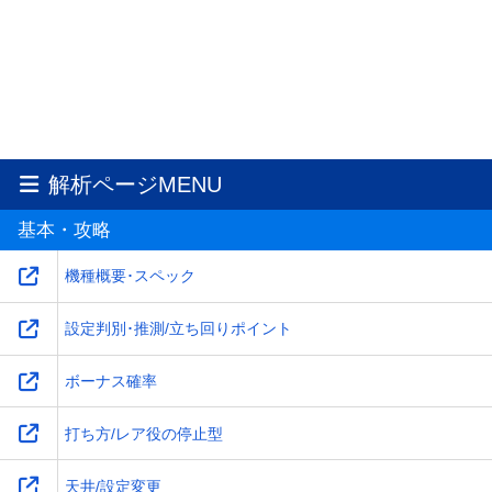
解析ページMENU
基本・攻略
機種概要･スペック
設定判別･推測/立ち回りポイント
ボーナス確率
打ち方/レア役の停止型
天井/設定変更