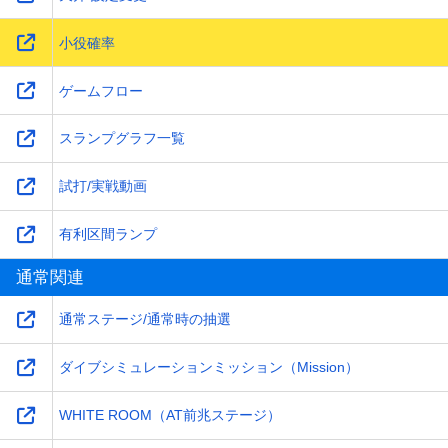
小役確率
ゲームフロー
スランプグラフ一覧
試打/実戦動画
有利区間ランプ
通常関連
通常ステージ/通常時の抽選
ダイブシミュレーションミッション（Mission）
WHITE ROOM（AT前兆ステージ）