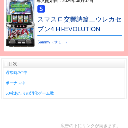
導入開始日：
2024年05月07日
スマスロ交響詩篇エウレカセ
ブン4 HI-EVOLUTION
Sammy（サミー）
目次
通常時/AT中
ボーナス中
50枚あたりの消化ゲーム数
広告の下にリンクが続きます。