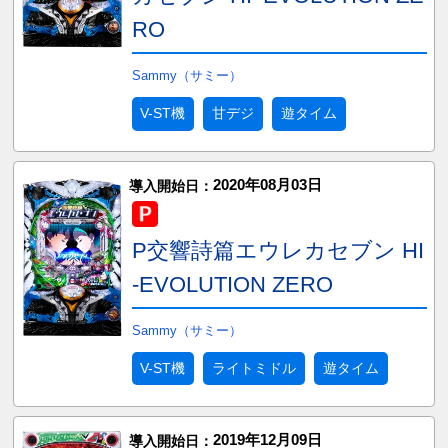
RO
Sammy（サミー）
V-ST機
甘デジ
遊タイム
2020年08月03日
導入開始日：
P交響詩篇エウレカセブン HI
-EVOLUTION ZERO
Sammy（サミー）
V-ST機
ライトミドル
遊タイム
2019年12月09日
導入開始日：