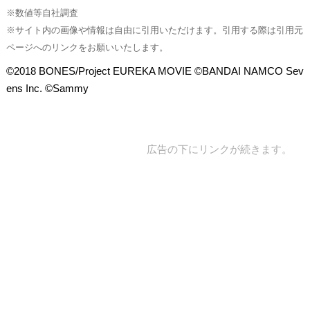
※数値等自社調査
※サイト内の画像や情報は自由に引用いただけます。引用する際は引用元
ページへのリンクをお願いいたします。
©2018 BONES/Project EUREKA MOVIE ©BANDAI NAMCO Sev
ens Inc. ©Sammy
広告の下にリンクが続きます。