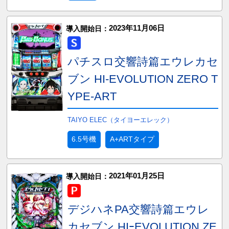
2023年11月06日
導入開始日：
パチスロ交響詩篇エウレカセ
ブン HI-EVOLUTION ZERO T
YPE-ART
TAIYO ELEC（タイヨーエレック）
6.5号機
A+ARTタイプ
2021年01月25日
導入開始日：
デジハネPA交響詩篇エウレ
カセブン HIｰEVOLUTION ZE