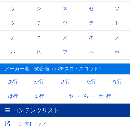
サ
シ
ス
セ
ソ
タ
チ
ツ
テ
ト
ナ
ニ
ヌ
ネ
ノ
ハ
ヒ
フ
ヘ
ホ
マ
ミ
ム
メ
モ
メーカー名 50音順（パチスロ・スロット）
ヤ
-
ユ
-
ヨ
あ行
か行
さ行
た行
な行
ラ
リ
ル
レ
ロ
は行
ま行
や・ら・わ行
コンテンツリスト
ワ
-
-
-
-
【一撃】トップ