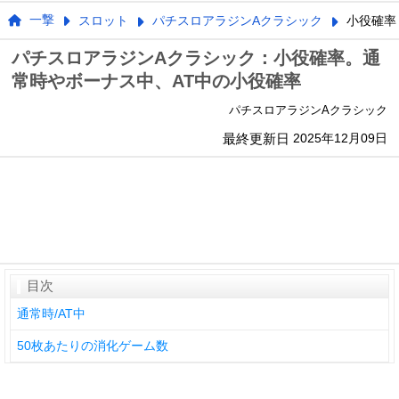
一撃
スロット
パチスロアラジンAクラシック
小役確率
パチスロアラジンAクラシック：小役確率。通
常時やボーナス中、AT中の小役確率
パチスロアラジンAクラシック
最終更新日
2025年12月09日
目次
通常時/AT中
50枚あたりの消化ゲーム数