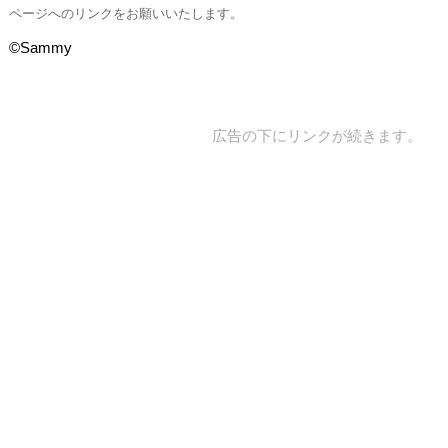
ページへのリンクをお願いいたします。
©Sammy
広告の下にリンクが続きます。