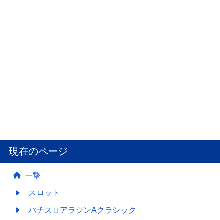
現在のページ
一撃
スロット
パチスロアラジンAクラシック