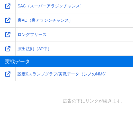
SAC（スーパーアラジンチャンス）
裏AC（裏アラジンチャンス）
ロングフリーズ
演出法則（AT中）
実戦データ
設定6スランプグラフ/実戦データ（シノのNM6）
広告の下にリンクが続きます。