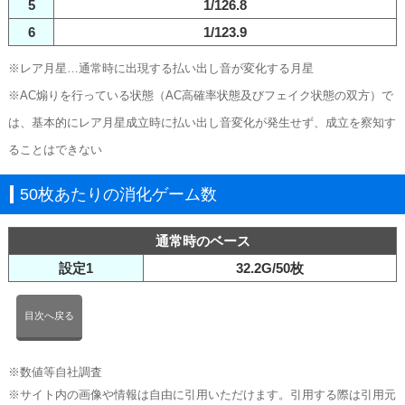
5
1/126.8
6
1/123.9
※レア月星…通常時に出現する払い出し音が変化する月星
※AC煽りを行っている状態（AC高確率状態及びフェイク状態の双方）で
は、基本的にレア月星成立時に払い出し音変化が発生せず、成立を察知す
ることはできない
50枚あたりの消化ゲーム数
通常時のベース
設定1
32.2G/50枚
目次へ戻る
※数値等自社調査
※サイト内の画像や情報は自由に引用いただけます。引用する際は引用元