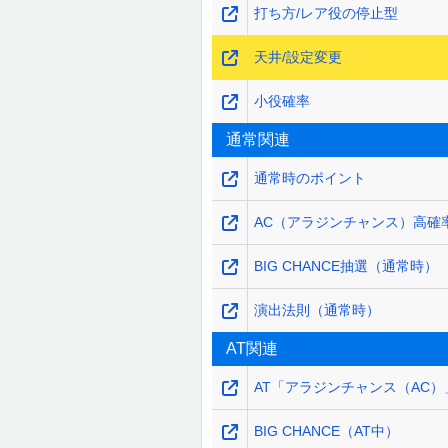
打ち方/レア役の停止型
天井/設定変更
小役確率
通常関連
通常時のポイント
AC（アラジンチャンス）高確
BIG CHANCE抽選（通常時）
演出法則（通常時）
AT関連
AT「アラジンチャンス（AC）
BIG CHANCE（AT中）