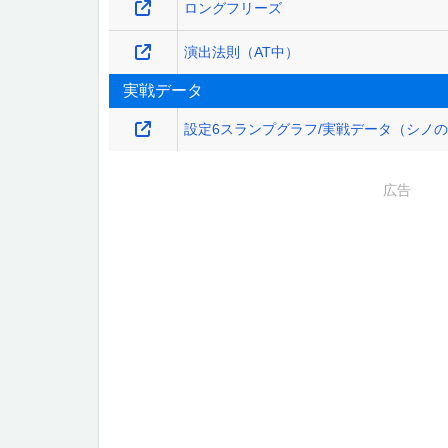
ロングフリーズ
演出法則（AT中）
実戦データ
設定6スランプグラフ/実戦データ（シノの
広告