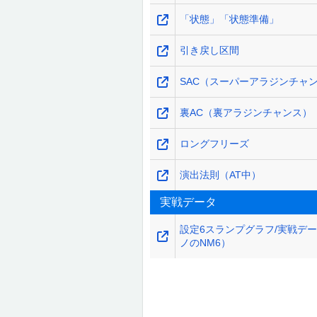
「状態」「状態準備」
引き戻し区間
SAC（スーパーアラジンチャ
裏AC（裏アラジンチャンス）
ロングフリーズ
演出法則（AT中）
実戦データ
設定6スランプグラフ/実戦デ
ノのNM6）