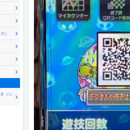
ンス）
ータ（シ