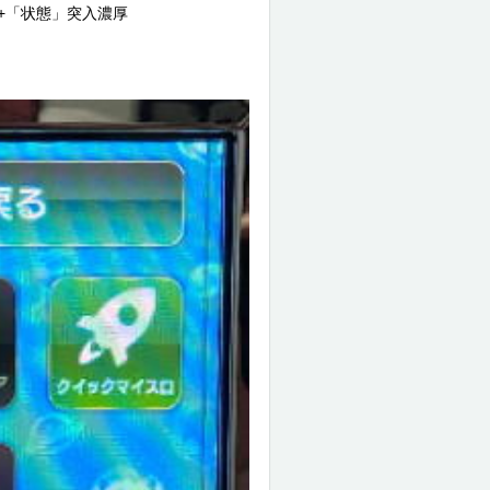
+「状態」突入濃厚