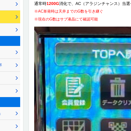
通常時
1200G
消化で、AC（アラジンチャンス）当選
※AC単発時は天井までのG数を引き継ぐ
※現在のG数はサブ液晶にて確認可能
率
」