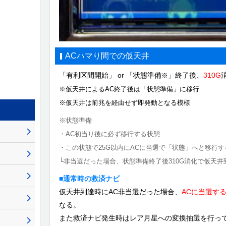
ACハマり間での仮天井
「有利区間開始」 or 「状態準備
」終了後、
310G
※
※仮天井によるAC終了後は「状態準備」に移行
※仮天井は前兆を経由せず即発動となる模様
※状態準備
・AC初当り後に必ず移行する状態
・この状態で25G以内にACに当選で「状態」へと移行す
└非当選だった場合、状態準備終了後310G消化で仮天井
■通常時の救済ナビ
仮天井到達時にAC非当選だった場合、
ACに当選す
なる。
また救済ナビ発生時はレア月星への変換抽選を行っ