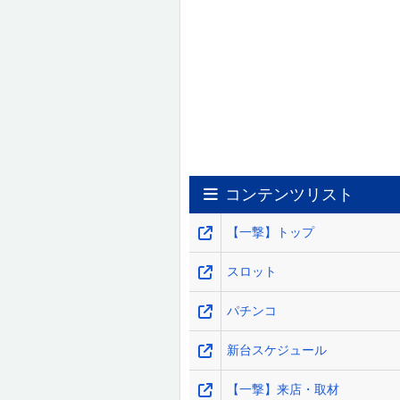
コンテンツリスト
【一撃】トップ
スロット
パチンコ
新台スケジュール
【一撃】来店・取材