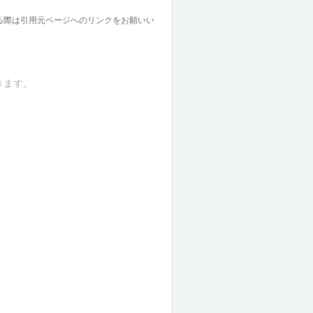
る際は引用元ページへのリンクをお願いい
きます。