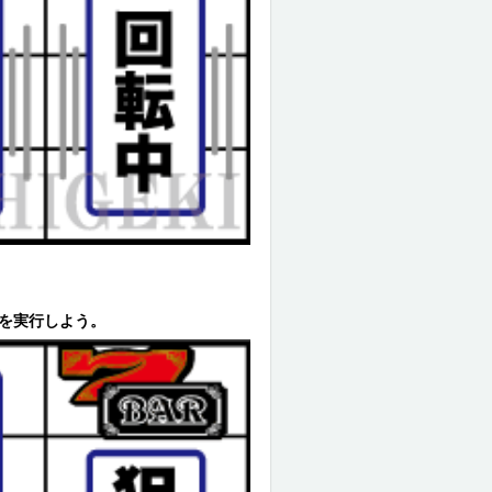
を実行しよう。