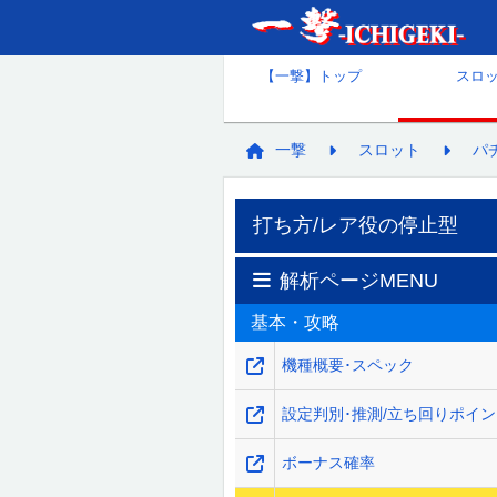
【一撃】トップ
スロ
一撃
スロット
パ
打ち方/レア役の停止型
解析ページMENU
基本・攻略
機種概要･スペック
設定判別･推測/立ち回りポイ
ボーナス確率