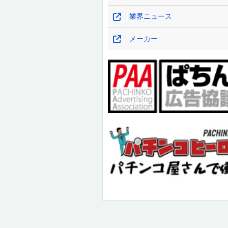
業界ニュース
メーカー