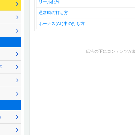
リール配列
通常時の打ち方
ボーナス(AT)中の打ち方
広告の下にコンテンツが
率
」