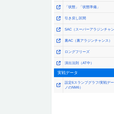
「状態」「状態準備」
引き戻し区間
SAC（スーパーアラジンチャ
裏AC（裏アラジンチャンス）
ロングフリーズ
演出法則（AT中）
実戦データ
設定6スランプグラフ/実戦デ
ノのNM6）