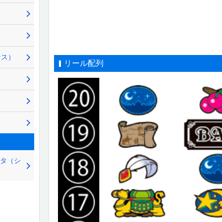
ンス）
リール配列
ータ（シ