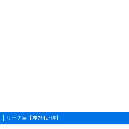
リーチ目【赤7狙い時】