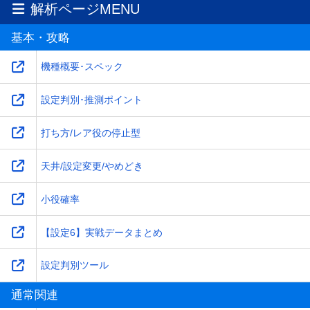
解析ページMENU
基本・攻略
機種概要･スペック
設定判別･推測ポイント
打ち方/レア役の停止型
天井/設定変更/やめどき
小役確率
【設定6】実戦データまとめ
設定判別ツール
通常関連