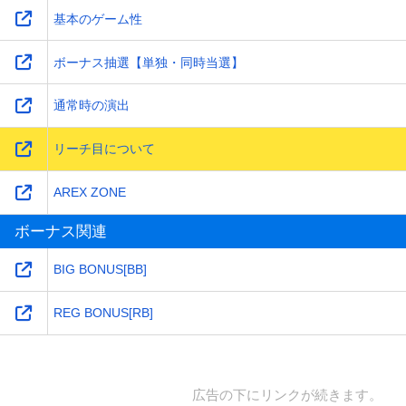
基本のゲーム性
ボーナス抽選【単独・同時当選】
通常時の演出
リーチ目について
AREX ZONE
ボーナス関連
BIG BONUS[BB]
REG BONUS[RB]
広告の下にリンクが続きます。