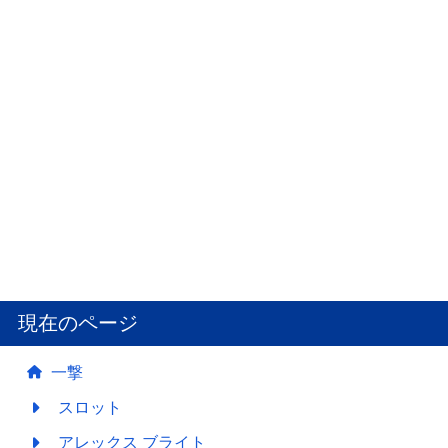
現在のページ
一撃
スロット
アレックス ブライト