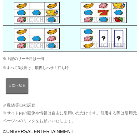
※上記のリーチ目は一例
※すべて3枚掛け、順押しハサミ打ち時
目次へ戻る
※数値等自社調査
※サイト内の画像や情報は自由に引用いただけます。引用する際は引用元
ページへのリンクをお願いいたします。
©UNIVERSAL ENTERTAINMENT