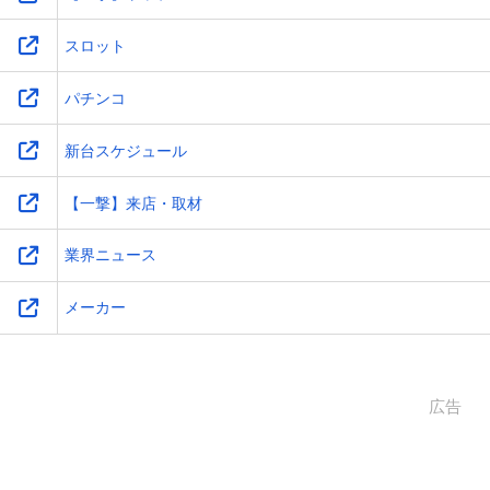
スロット
パチンコ
新台スケジュール
【一撃】来店・取材
業界ニュース
メーカー
広告