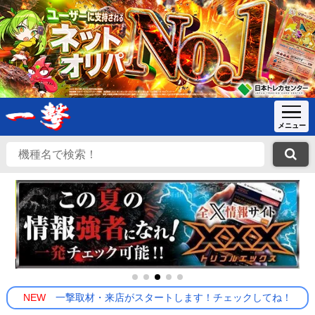
NEW
一撃取材・来店がスタートします！チェックしてね！