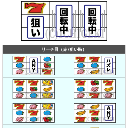
リーチ目（赤7狙い時）