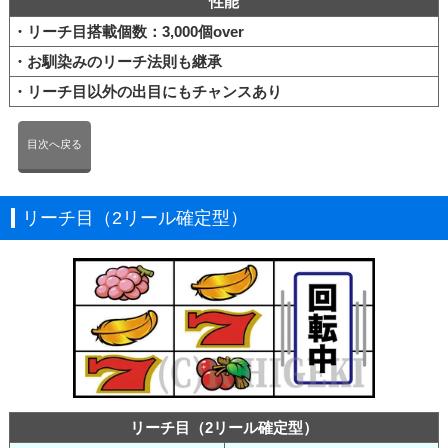
性能
・リーチ目搭載個数：3,000個over
・お馴染みのリーチ法則も継承
・リーチ目以外の出目にもチャンスあり
目次へ戻る
リーチ目（2リール確定型）
リーチ目（2リール確定型）