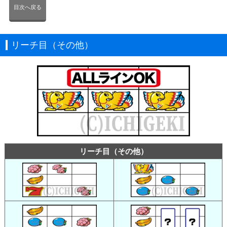
目次へ戻る
リーチ目（その他）
リーチ目（その他）