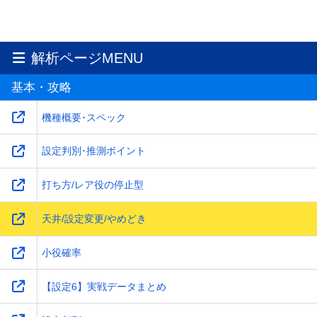
解析ページMENU
基本・攻略
機種概要･スペック
設定判別･推測ポイント
打ち方/レア役の停止型
天井/設定変更/やめどき
小役確率
【設定6】実戦データまとめ