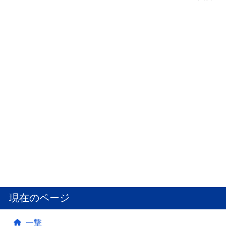
現在のページ
一撃